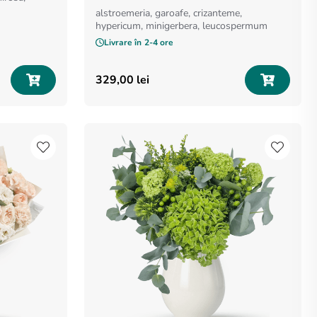
alstroemeria, garoafe, crizanteme,
hypericum, minigerbera, leucospermum
Livrare în
2-4 ore
329
,
00
lei