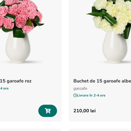
15 garoafe roz
Buchet de 15 garoafe alb
garoafe
-4 ore
Livrare în
2-4 ore
210
,
00
lei