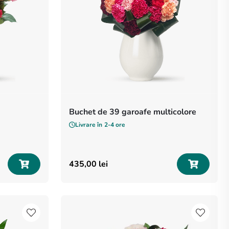
Buchet de 39 garoafe multicolore
Livrare în
2-4 ore
435
,
00
lei