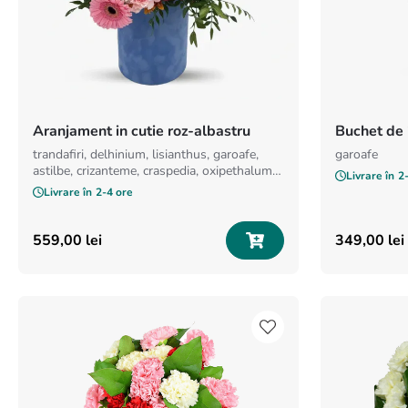
Aranjament in cutie roz-albastru
Buchet de 
trandafiri, delhinium, lisianthus, garoafe,
garoafe
astilbe, crizanteme, craspedia, oxipethalum,
Livrare în
2
gerbera, brunia
Livrare în
2-4 ore
559
,
00
lei
349
,
00
lei