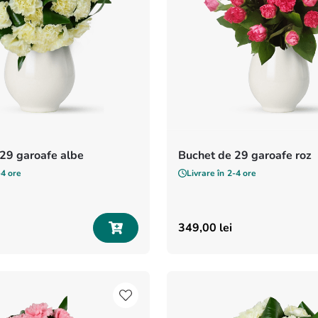
29 garoafe albe
Buchet de 29 garoafe roz
-4 ore
Livrare în
2-4 ore
349
,
00
lei