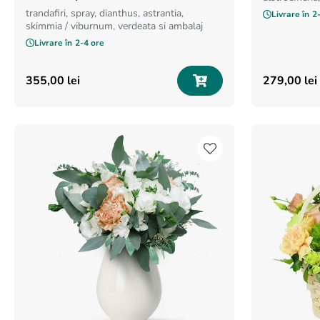
trandafiri, spray, dianthus, astrantia,
Livrare în
2
skimmia / viburnum, verdeata si ambalaj
Livrare în
2-4 ore
355
,
00
lei
279
,
00
lei