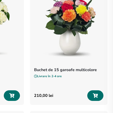
e
Buchet de 15 garoafe multicolore
Livrare în
2-4 ore
210
,
00
lei