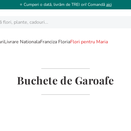
⭐️ Cumperi o dată, livrăm de TREI ori! Comandă
aici
ori, plante, cadouri...
ri
Livrare Nationala
Franciza Floria
Flori pentru Maria
Buchete de Garoafe