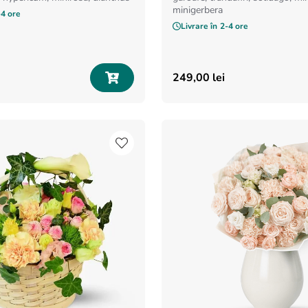
minigerbera
-4 ore
Livrare în
2-4 ore
249
,
00
lei