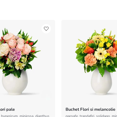
lori pale
Buchet Flori si melancolie
, hypericum, minirosa, dianthus
garoafe, trandafiri, solidago, mi