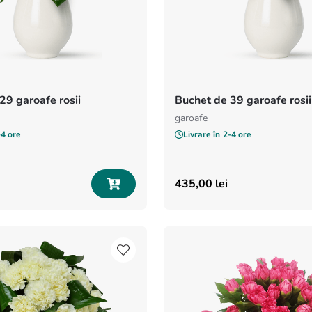
29 garoafe rosii
Buchet de 39 garoafe rosii
garoafe
-4 ore
Livrare în
2-4 ore
435
,
00
lei