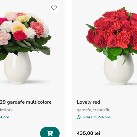
29 garoafe multicolore
Lovely red
icolore
garoafe, trandafiri
-4 ore
Livrare în
2-4 ore
435
,
00
lei