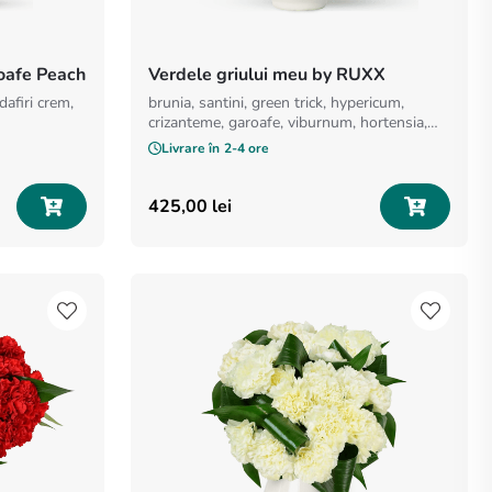
roafe Peach
Verdele griului meu by RUXX
dafiri crem,
brunia, santini, green trick, hypericum,
crizanteme, garoafe, viburnum, hortensia,
verdeata
Livrare în
2-4 ore
425
,
00
lei