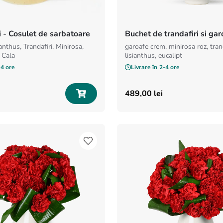
i - Cosulet de sarbatoare
Buchet de trandafiri si ga
garoafe crem, minirosa roz, tran
 Cala
lisianthus, eucalipt
-4 ore
Livrare în
2-4 ore
489
,
00
lei