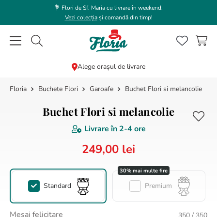
💐 Flori de Sf. Maria cu livrare în weekend.
Vezi colecția
și comandă din timp!
Caută flori, plante, cadouri...
Alege orașul de livrare
Buchete Flori
Garoafe
Buchet Flori si melancolie
CĂUTĂRI POPULARE
1
.
bujor
Buchet Flori si melancolie
2
.
trandafir
Livrare în
2-4 ore
3
.
coroana funerara
249
,
00
lei
4
.
floarea soarelui
5
.
buchet lalele
Standard
Premium
6
.
hortensie
7
.
buchet trandafiri
Mesaj felicitare
350
/ 350