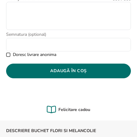
8
.
buchet crini
9
.
trandafiri albi
10
.
crin
Semnatura (optional)
Doresc livrare anonima
ADAUGĂ ÎN COȘ
Felicitare cadou
DESCRIERE BUCHET FLORI SI MELANCOLIE