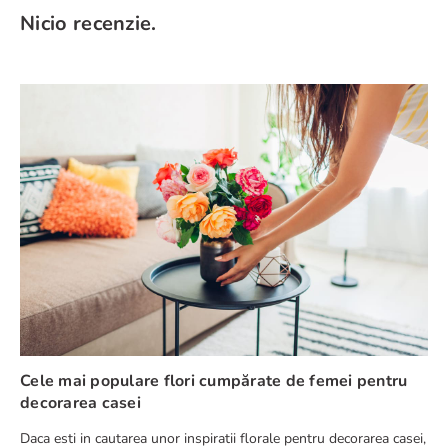
Nicio recenzie.
Evaluează produsul cu un rating între 1 și 5 stele
★
★
★
★
★
Numele tău
Adresă de e-mail
Scrie o recenzie
Cele mai populare flori cumpărate de femei pentru
decorarea casei
Daca esti in cautarea unor inspiratii florale pentru decorarea casei,