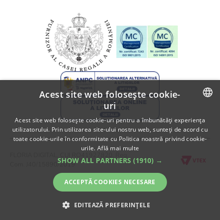
Informatii despre livrare
A.N.P.C.
Politica de returnare
A.N.P.C. - SAL
Fii partener Floria!
Acest site web folosește cookie-
uri
ROMANIAN
Acest site web folosește cookie-uri pentru a îmbunătăți experiența
utilizatorului. Prin utilizarea site-ului nostru web, sunteți de acord cu
ENGLISH
toate cookie-urile în conformitate cu Politica noastră privind cookie-
urile.
Află mai multe
FLORIA DIGITAL, CUI RO41927820, Reg.
SHOW ALL PARTNERS
(1910) →
Com. J40/15890/2019
ACCEPTĂ COOKIES NECESARE
EDITEAZĂ PREFERINȚELE