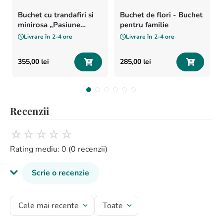
Buchet cu trandafiri si
Buchet de flori - Buchet
minirosa „Pasiune
pentru familie
pentru flori”
Livrare în
2-4 ore
Livrare în
2-4 ore
355
,
00
lei
285
,
00
lei
Recenzii
☆
☆
☆
☆
☆
Rating mediu: 0
(0 recenzii)
Scrie o recenzie
Titlu recenzie
Cele mai recente
Toate