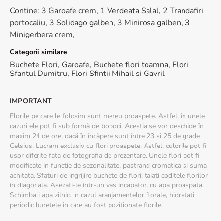
- Schimba apa zilnic.
Contine: 3 Garoafe crem, 1 Verdeata Salal, 2 Trandafiri
portocaliu, 3 Solidago galben, 3 Minirosa galben, 3
Dimensiune: 40 cm (inaltime) - 30 cm (diametrul buchetului)
Minigerbera crem,
Categorii similare
Buchete Flori
,
Garoafe
,
Buchete flori toamna
,
Flori
Sfantul Dumitru
,
Flori Sfintii Mihail si Gavril
IMPORTANT
Florile pe care le folosim sunt mereu proaspete. Astfel, în unele
cazuri ele pot fi sub formă de boboci. Aceștia se vor deschide în
maxim 24 de ore, dacă în încăpere sunt între 23 și 25 de grade
Celsius. Lucram exclusiv cu flori proaspete. Astfel, culorile pot fi
usor diferite fata de fotografia de prezentare. Unele flori pot fi
modificate in functie de sezonalitate, pastrand cromatica si suma
achitata. Sfaturi de ingrijire buchete de flori: taiati coditele florilor
in diagonala. Asezati-le intr-un vas incapator, cu apa proaspata.
Schimbati apa zilnic. In cazul aranjamentelor florale, hidratati
periodic buretele in care au fost pozitionate florile.