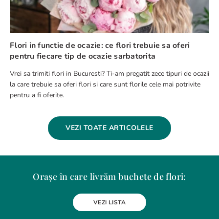
Flori in functie de ocazie: ce flori trebuie sa oferi
pentru fiecare tip de ocazie sarbatorita
Vrei sa trimiti flori in Bucuresti? Ti-am pregatit zece tipuri de ocazii
la care trebuie sa oferi flori si care sunt florile cele mai potrivite
pentru a fi oferite.
VEZI TOATE ARTICOLELE
Orașe în care livrăm buchete de flori:
Alba Iulia
Arad
Bacau
Baia Mare
Berceni
Bistrita
VEZI LISTA
Botosani
Bragadiru
Braila
Brasov
BUCURESTI