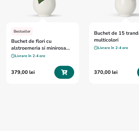
Bestseller
Buchet de 15 tranda
multicolori
Buchet de flori cu
alstroemeria si minirosa
Livrare în
2-4 ore
„Vise colorate”
Livrare în
2-4 ore
379
,
00
lei
370
,
00
lei