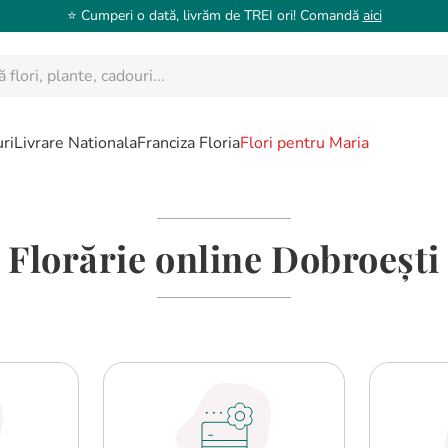
⭐️ Cumperi o dată, livrăm de TREI ori! Comandă
aici
ori, plante, cadouri...
ri
Livrare Nationala
Franciza Floria
Flori pentru Maria
Florărie online Dobroești