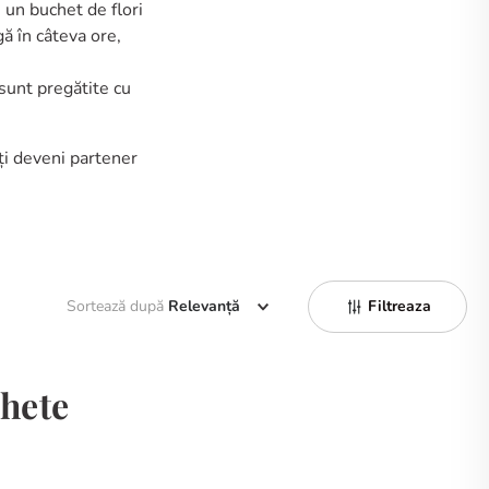
u un buchet de flori
ă în câteva ore,
sunt pregătite cu
i deveni partener
Sortează după
Relevanță
Filtreaza
chete