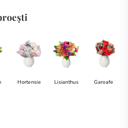
broești
e
Hortensie
Lisianthus
Garoafe