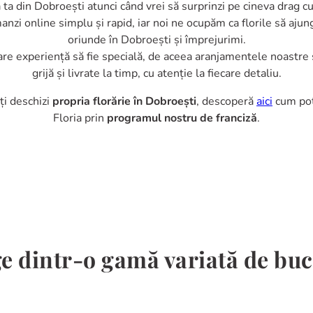
a ta din Dobroești atunci când vrei să surprinzi pe cineva drag c
nzi online simplu și rapid, iar noi ne ocupăm ca florile să ajung
oriunde în Dobroești și împrejurimi.
are experiență să fie specială, de aceea aranjamentele noastre 
grijă și livrate la timp, cu atenție la fiecare detaliu.
îți deschizi
propria florărie în Dobroești
, descoperă
aici
cum poț
Floria prin
programul nostru de franciză
.
e dintr-o gamă variată de bu