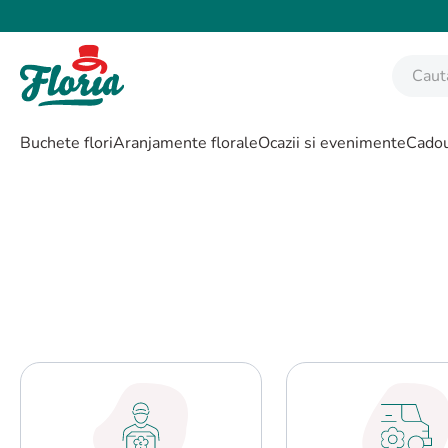
Caută fl
CĂUTĂRI POPULARE
Buchete flori
Aranjamente florale
Ocazii si evenimente
Cadou
1
.
bujor
2
.
trandafir
3
.
coroana funerara
4
.
floarea soarelui
5
.
buchet lalele
6
.
hortensie
7
.
trandafiri albi
8
.
buchet crini
9
.
buchet trandafiri
10
.
crin