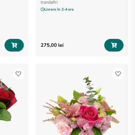
trandafiri
Livrare în
2-4 ore
275
,
00
lei