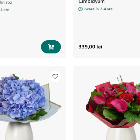
Cimbidyum
iri roz
Livrare în
2-4 ore
-4 ore
339
,
00
lei