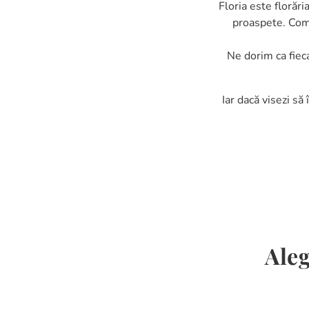
Floria este florări
proaspete. Coma
Ne dorim ca fiec
Iar dacă visezi să 
Aleg