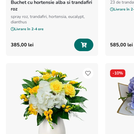
Buchet cu hortensie alba si trandafiri
23 de trandaf
roz
Livrare în
2
spray roz, trandafiri, hortensia, eucalypt,
dianthus
Livrare în
2-4 ore
385
,
00
lei
585
,
00
lei
-
10%