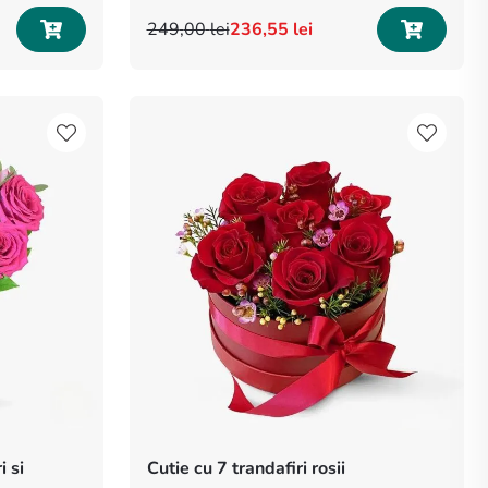
249
,
00
lei
236
,
55
lei
i si
Cutie cu 7 trandafiri rosii