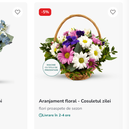
-
5%
i
Aranjament floral - Cosuletul zilei
flori proaspete de sezon
Livrare în
2-4 ore