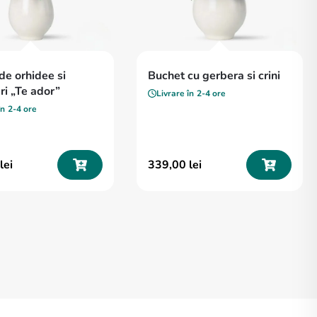
de orhidee si
Buchet cu gerbera si crini
ri „Te ador”
Livrare în
2-4 ore
în
2-4 ore
lei
339
,
00
lei