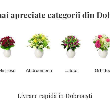
ai apreciate categorii din Do
Minirose
Alstroemeria
Lalele
Orhide
Livrare rapidă în Dobroești