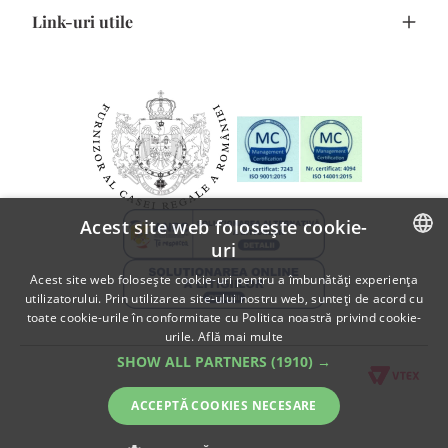
Confidentialitate
Link-uri utile
Program de fidelizare
Cum cumpar
Termeni si Conditii
Comanda flori online
Cum platesc
F.A.Q.
Detalii Contact
Blog Flori
SOL
Informatii despre livrare
A.N.P.C.
Politica de returnare
A.N.P.C. - SAL
Fii partener Floria!
Acest site web folosește cookie-
uri
ROMANIAN
Acest site web folosește cookie-uri pentru a îmbunătăți experiența
utilizatorului. Prin utilizarea site-ului nostru web, sunteți de acord cu
ENGLISH
toate cookie-urile în conformitate cu Politica noastră privind cookie-
urile.
Află mai multe
SHOW ALL PARTNERS
(1910) →
ACCEPTĂ COOKIES NECESARE