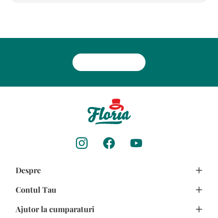
Despre
Contul Tau
Despre noi
Ajutor la cumparaturi
Avantajele Clientilor
Creeaza cont