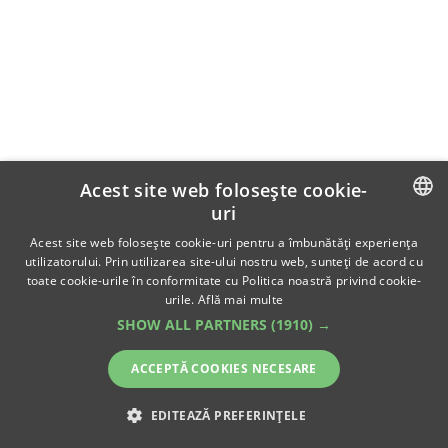
Acest site web folosește cookie-
uri
ROMANIAN
Acest site web folosește cookie-uri pentru a îmbunătăți experiența
utilizatorului. Prin utilizarea site-ului nostru web, sunteți de acord cu
ENGLISH
toate cookie-urile în conformitate cu Politica noastră privind cookie-
urile.
Află mai multe
SHOW ALL PARTNERS
(1910) →
ACCEPTĂ COOKIES NECESARE
EDITEAZĂ PREFERINȚELE