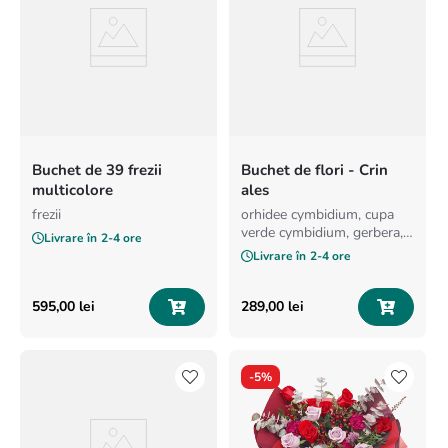
Buchet de 39 frezii
Buchet de flori - Crin
multicolore
ales
frezii
orhidee cymbidium, cupa
verde cymbidium, gerbera,
Livrare în
2-4 ore
crin asiatic, trandafiri
Livrare în
2-4 ore
595
,
00
lei
289
,
00
lei
-
5%