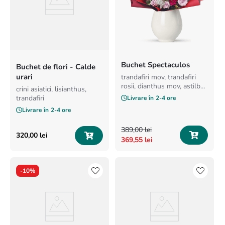
Buchet Spectaculos
Buchet de flori - Calde
urari
trandafiri mov, trandafiri
rosii, dianthus mov, astilbe
crini asiatici, lisianthus,
roz
trandafiri
Livrare în
2-4 ore
Livrare în
2-4 ore
389
,
00
lei
320
,
00
lei
369
,
55
lei
-
10%