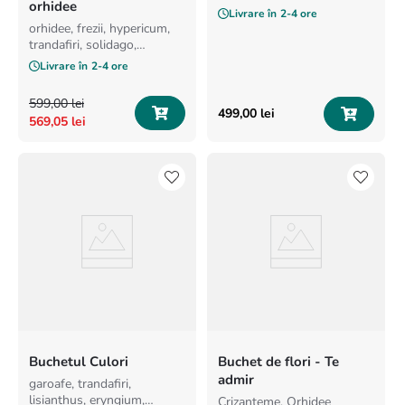
orhidee
Livrare în
2-4 ore
orhidee, frezii, hypericum,
trandafiri, solidago,
minirosa, santini
Livrare în
2-4 ore
599
,
00
lei
499
,
00
lei
569
,
05
lei
Buchetul Culori
Buchet de flori - Te
admir
garoafe, trandafiri,
lisianthus, eryngium,
Crizanteme, Orhidee