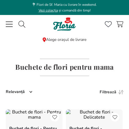
💐 Flori de Sf. Maria cu livrare în weekend.
Vezi colecția
și comandă din timp!
Caută flori, plante, cadouri...
Alege orașul de livrare
CĂUTĂRI POPULARE
1
.
trandafir
Buchete de flori pentru mama
2
.
coroana funerara
3
.
floarea soarelui
Relevanță
Filtrează
4
.
buchet lalele
5
.
hortensie
6
.
buchet trandafiri
7
.
trandafiri albi
Buchet de flori - Pentru
Buchet de flori -