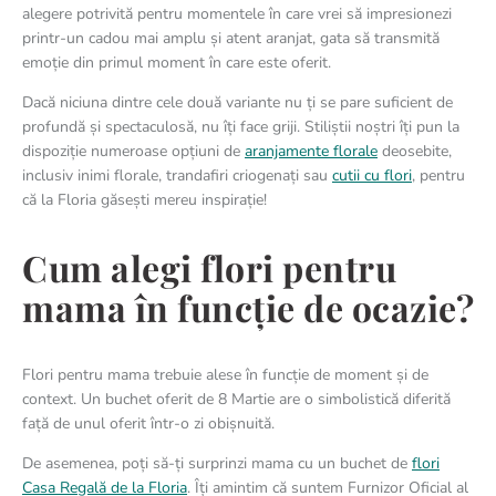
alegere potrivită pentru momentele în care vrei să impresionezi
printr-un cadou mai amplu și atent aranjat, gata să transmită
emoție din primul moment în care este oferit.
Dacă niciuna dintre cele două variante nu ți se pare suficient de
profundă și spectaculosă, nu îți face griji. Stiliștii noștri îți pun la
dispoziție numeroase opțiuni de
aranjamente florale
deosebite,
inclusiv inimi florale, trandafiri criogenați sau
cutii cu flori
, pentru
că la Floria găsești mereu inspirație!
Cum alegi flori pentru
mama în funcție de ocazie?
Flori pentru mama trebuie alese în funcție de moment și de
context. Un buchet oferit de 8 Martie are o simbolistică diferită
față de unul oferit într-o zi obișnuită.
De asemenea, poți să-ți surprinzi mama cu un buchet de
flori
Casa Regală de la Floria
. Îți amintim că suntem Furnizor Oficial al