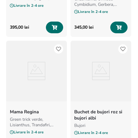
clematis
Cymbidium, Gerbera,
Livrare în
2-4 ore
Hypericum, Lisianthus,
Livrare în
2-4 ore
Trandafiri
395
,
00
lei
345
,
00
lei
Mama Regina
Buchet de bujori roz si
bujori albi
Green trick verde,
Lisianthus, Trandafiri,
Bujori
Minirosa, Bujor
Livrare în
2-4 ore
Livrare în
2-4 ore