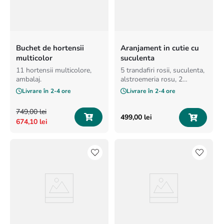
Buchet de hortensii
Aranjament in cutie cu
multicolor
suculenta
11 hortensii multicolore,
5 trandafiri rosii, suculenta,
ambalaj.
alstroemeria rosu, 2
lisianthus alb, amarylis/ crin
Livrare în
2-4 ore
Livrare în
2-4 ore
in functie de sezonalitate,
alstroemeria roz, lisianthus
749
,
00
lei
roz, skimmia, brad
499
,
00
lei
674
,
10
lei