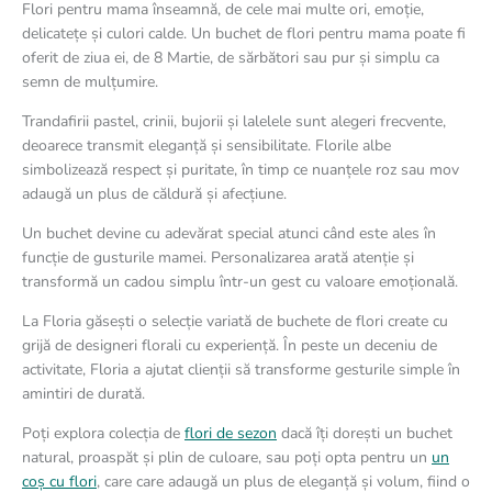
Flori pentru mama înseamnă, de cele mai multe ori, emoție,
delicatețe și culori calde. Un buchet de flori pentru mama poate fi
oferit de ziua ei, de 8 Martie, de sărbători sau pur și simplu ca
semn de mulțumire.
Trandafirii pastel, crinii, bujorii și lalelele sunt alegeri frecvente,
deoarece transmit eleganță și sensibilitate. Florile albe
simbolizează respect și puritate, în timp ce nuanțele roz sau mov
adaugă un plus de căldură și afecțiune.
Un buchet devine cu adevărat special atunci când este ales în
funcție de gusturile mamei. Personalizarea arată atenție și
transformă un cadou simplu într-un gest cu valoare emoțională.
La Floria găsești o selecție variată de buchete de flori create cu
grijă de designeri florali cu experiență. În peste un deceniu de
activitate, Floria a ajutat clienții să transforme gesturile simple în
amintiri de durată.
Poți explora colecția de
flori de sezon
dacă îți dorești un buchet
natural, proaspăt și plin de culoare, sau poți opta pentru un
un
coș cu flori
, care care adaugă un plus de eleganță și volum, fiind o