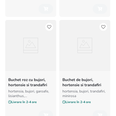
Buchet roz cu bujori,
Buchet de bujori,
hortensie si trandafiri
hortensie si trandafiri
hortensia, bujori, garoafe,
hortensia, bujori, trandafiri,
lisianthus,
minirosa
trandafiri,minirosa, garoafe
Livrare în
2-4 ore
Livrare în
2-4 ore