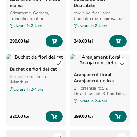
8
.
buchet crini
mama
Delicatete
Crizanteme, Gerbera,
cale albe, frezii albe,
9
.
crin
Trandafiri, Santini
trandafiri roz, minirosa roz
10
.
ranunculus
Livrare în
2-4 ore
Livrare în
2-4 ore
299
,
00
lei
349
,
00
lei
Buchet de flori delicat
Aranjament floral -
hortensie, minirosa,
Aranjament delicat
lisianthus
1 Hortensia roz, 2
Livrare în
2-4 ore
Lisianthus alb, 3 Trandafiri
roz
Livrare în
2-4 ore
320
,
00
lei
299
,
00
lei