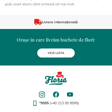
grijă, exact atunci când contează cel mai mult.
Livrare internațională
Orașe în care livrăm buchete de flori:
Alba Iulia
Arad
Bacau
Baia Mare
Berceni
Bistrita
VEZI LISTA
Botosani
Bragadiru
Braila
Brasov
BUCURESTI
Buzau
Carei
Chiajna
Chitila
Cluj-Napoca
Constanta
Craiova
Curtea de Arges
Dobroesti
Domnesti
Drobeta-Turnu Severin
Dudu
Focsani
Galati
Giurgiu
Gura Humorului
Hunedoara
Iasi
Jilava
Lehliu-Gara
Lupeni
Magurele
Medias
Miercurea-Ciuc
Mizil
Moinesti
Odorheiu Secuiesc
Oradea
Otopeni
Pantelimon
Petrosani
*9595
(+40 213 00 9595)
Piatra-Neamt
Pitesti
Ploiesti
Popesti-Leordeni
Ramnicu Valcea
Rosu
Satu Mare
Sfantu Gheorghe