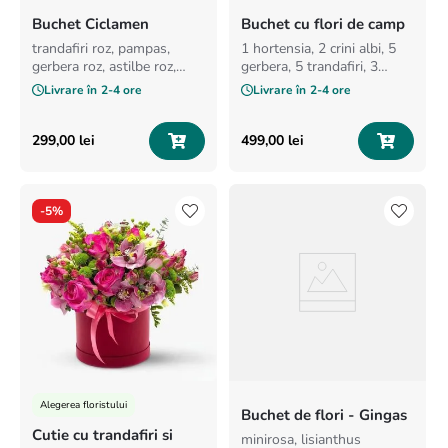
Buchet Ciclamen
Buchet cu flori de camp
trandafiri roz, pampas,
1 hortensia, 2 crini albi, 5
gerbera roz, astilbe roz,
gerbera, 5 trandafiri, 3
hypericum grena
eryngium, 1 leucospermum,
Livrare în
2-4 ore
Livrare în
2-4 ore
10 spice de grau, verdeata,
ambalaj.
299
,
00
lei
499
,
00
lei
-
5%
Alegerea floristului
Buchet de flori - Gingas
Cutie cu trandafiri si
minirosa, lisianthus