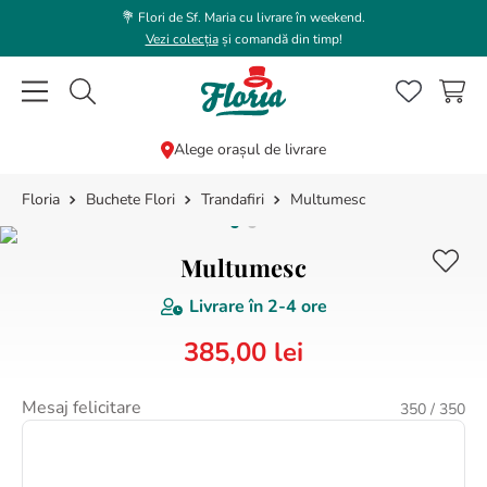
💐 Flori de Sf. Maria cu livrare în weekend.
Vezi colecția
și comandă din timp!
Caută flori, plante, cadouri...
Alege orașul de livrare
Buchete Flori
Trandafiri
Multumesc
CĂUTĂRI POPULARE
1
.
trandafir
Multumesc
2
.
coroana funerara
Livrare în
2-4 ore
3
.
floarea soarelui
385
,
00
lei
4
.
buchet lalele
5
.
hortensie
Mesaj felicitare
350
/ 350
6
.
buchet trandafiri
7
.
trandafiri albi