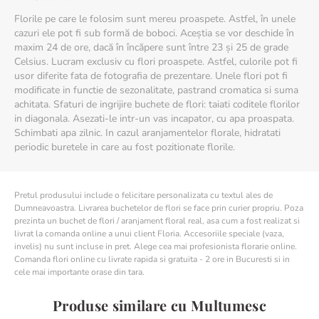
Vrei ca acest buchet sa reziste cat mai mult? Iata cum poti sa
Florile pe care le folosim sunt mereu proaspete. Astfel, în unele
pastrezi florile proaspete cat mai mult timp:
cazuri ele pot fi sub formă de boboci. Aceștia se vor deschide în
- Foloseste apa plata. Umple vaza pana la jumatate.
maxim 24 de ore, dacă în încăpere sunt între 23 și 25 de grade
- Toarna in apa putina zeama de lamaie si putin zahar.
- Atunci cand tai coditele florilor, e indicat sa faci acest lucru sub
Celsius. Lucram exclusiv cu flori proaspete. Astfel, culorile pot fi
apa. Taiate in aer liber, tija absoarbe aer, ducand la moartea
usor diferite fata de fotografia de prezentare. Unele flori pot fi
prematura a plantei. Taie codita oblic, aproximativ 2 cm.
modificate in functie de sezonalitate, pastrand cromatica si suma
- Cand pui florile in vaza, nu lasa apa pe tulpina, muguri sau
achitata. Sfaturi de ingrijire buchete de flori: taiati coditele florilor
frunze.
in diagonala. Asezati-le intr-un vas incapator, cu apa proaspata.
- Schimba apa zilnic.
Schimbati apa zilnic. In cazul aranjamentelor florale, hidratati
periodic buretele in care au fost pozitionate florile.
Dimensiune: 40 cm (inaltime) - 30 cm (diametrul buchetului)
Pretul produsului include o felicitare personalizata cu textul ales de
Dumneavoastra. Livrarea buchetelor de flori se face prin curier propriu. Poza
prezinta un buchet de flori / aranjament floral real, asa cum a fost realizat si
livrat la comanda online a unui client Floria. Accesoriile speciale (vaza,
invelis) nu sunt incluse in pret. Alege cea mai profesionista florarie online.
Comanda flori online cu livrate rapida si gratuita - 2 ore in Bucuresti si in
cele mai importante orase din tara.
Produse similare cu Multumesc