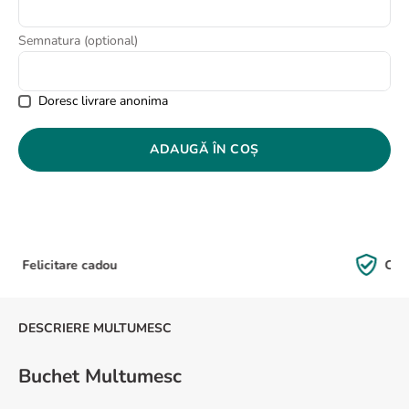
8
.
buchet crini
Semnatura (optional)
9
.
crin
10
.
ranunculus
Doresc livrare anonima
ADAUGĂ ÎN COȘ
Calitate Garantată
DESCRIERE MULTUMESC
Buchet Multumesc