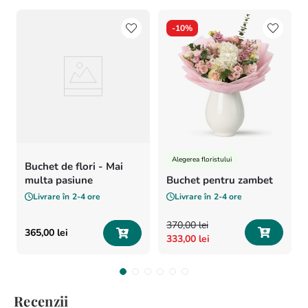
-
10%
Alegerea floristului
Buchet de flori - Mai
multa pasiune
Buchet pentru zambet
Livrare în
2-4 ore
Livrare în
2-4 ore
370
,
00
lei
365
,
00
lei
333
,
00
lei
Recenzii