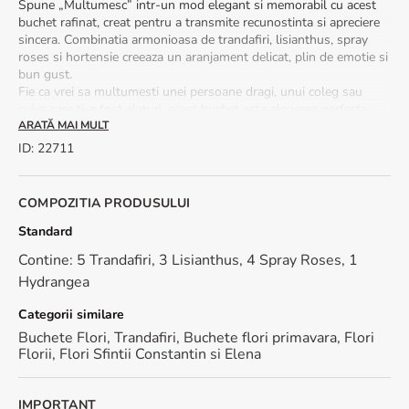
Spune „Multumesc” intr-un mod elegant si memorabil cu acest
buchet rafinat, creat pentru a transmite recunostinta si apreciere
sincera. Combinatia armonioasa de trandafiri, lisianthus, spray
roses si hortensie creeaza un aranjament delicat, plin de emotie si
bun gust.
Fie ca vrei sa multumesti unei persoane dragi, unui coleg sau
cuiva care ti-a fost alaturi, acest buchet este alegerea perfecta
pentru a transforma un simplu gest intr-un moment special.
ARATĂ MAI MULT
ID
:
22711
Ce flori contine buchetul Multumesc:
trandafiri
COMPOZITIA PRODUSULUI
lisianthus
spray roses
Standard
hydrangea
Contine: 5 Trandafiri, 3 Lisianthus, 4 Spray Roses, 1
✨ Beneficii exclusive:
Hydrangea
Categorii similare
✅ Livrare rapidă în 2-4 ore, în peste 100 de orașe din România
✅ Felicitare cadou inclusă – adaugă un mesaj personalizat pentru
Buchete Flori
,
Trandafiri
,
Buchete flori primavara
,
Flori
un impact emoțional puternic.
Florii
,
Flori Sfintii Constantin si Elena
🌿 Sfaturi de ingrijire:
IMPORTANT