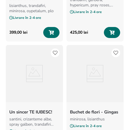
hypericum, pray roses,
lisianthus, trandafiri,
solidago
minirosa, oypetalum, plo
Livrare în
2-4 ore
Livrare în
2-4 ore
399
,
00
lei
425
,
00
lei
Un sincer TE IUBESC!
Buchet de flori - Gingas
santini, crizanteme albe,
minirosa, lisianthus
spray galben, trandafiri
Livrare în
2-4 ore
portocalii