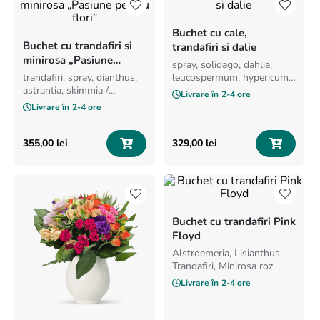
8
.
buchet crini
Buchet cu cale,
9
.
crin
Buchet cu trandafiri si
trandafiri si dalie
10
.
ranunculus
minirosa „Pasiune
spray, solidago, dahlia,
pentru flori”
trandafiri, spray, dianthus,
leucospermum, hypericum,
astrantia, skimmia /
crizanteme, calla
Livrare în
2-4 ore
viburnum, verdeata si
Livrare în
2-4 ore
ambalaj
355
,
00
lei
329
,
00
lei
Buchet cu trandafiri Pink
Floyd
Alstroemeria, Lisianthus,
Trandafiri, Minirosa roz
Livrare în
2-4 ore