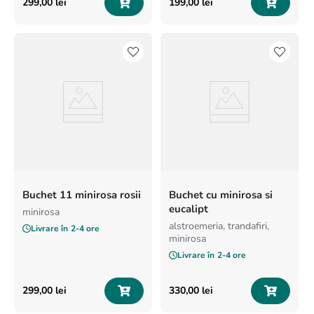
299
,
00
lei
199
,
00
lei
Buchet 11 minirosa rosii
Buchet cu minirosa si
eucalipt
minirosa
alstroemeria, trandafiri,
Livrare în
2-4 ore
minirosa
Livrare în
2-4 ore
299
,
00
lei
330
,
00
lei