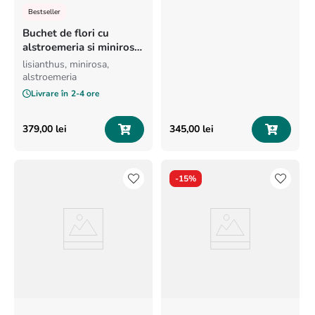
Bestseller
Buchet de flori cu
alstroemeria si minirosa
„Vise colorate”
lisianthus, minirosa,
alstroemeria
Livrare în
2-4 ore
379
,
00
lei
345
,
00
lei
-
15%