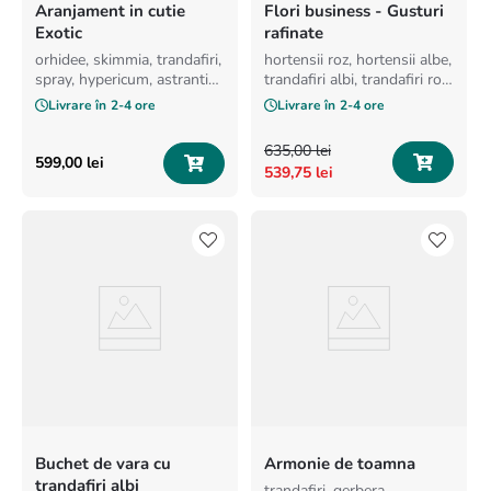
Aranjament in cutie
Flori business - Gusturi
Exotic
rafinate
orhidee, skimmia, trandafiri,
hortensii roz, hortensii albe,
spray, hypericum, astrantia,
trandafiri albi, trandafiri roz,
verdeata si cutie.
minirosa crem
Livrare în
2-4 ore
Livrare în
2-4 ore
635
,
00
lei
599
,
00
lei
539
,
75
lei
Buchet de vara cu
Armonie de toamna
trandafiri albi
trandafiri, gerbera,