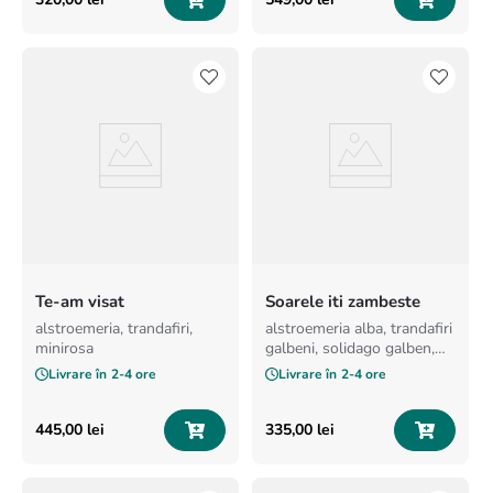
Te-am visat
Soarele iti zambeste
alstroemeria, trandafiri,
alstroemeria alba, trandafiri
minirosa
galbeni, solidago galben,
minirosa alb, minirosa
Livrare în
2-4 ore
Livrare în
2-4 ore
galben, green tricks
445
,
00
lei
335
,
00
lei