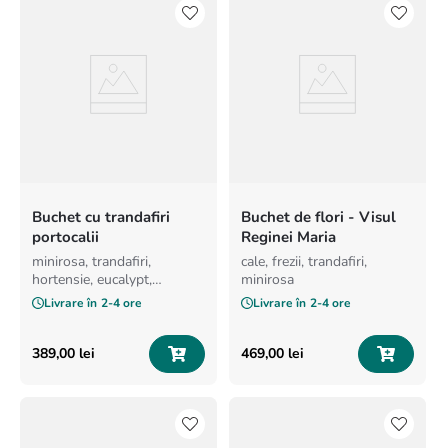
Buchet cu trandafiri
Buchet de flori - Visul
portocalii
Reginei Maria
minirosa, trandafiri,
cale, frezii, trandafiri,
hortensie, eucalypt,
minirosa
dianthus
Livrare în
2-4 ore
Livrare în
2-4 ore
389
,
00
lei
469
,
00
lei