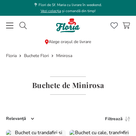
💐 Flori de Sf. Maria cu livrare în weekend.
Vezi colecția
și comandă din timp!
Caută flori, plante, cadouri...
Alege orașul de livrare
Buchete Flori
Minirosa
CĂUTĂRI POPULARE
1
.
trandafir
2
.
coroana funerara
Buchete de Minirosa
3
.
floarea soarelui
4
.
buchet lalele
5
.
hortensie
Relevanță
6
.
buchet trandafiri
Filtrează
7
.
trandafiri albi