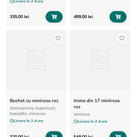
Livrare în
2-4 ore
335
,
00
lei
499
,
00
lei
Buchet cu minirosa roz
Inima din 17 minirosa
roz
alstroemeria, hypericum,
trandafiri, minirosa
minirosa
Livrare în
2-4 ore
Livrare în
2-4 ore
320
,
00
lei
549
,
00
lei