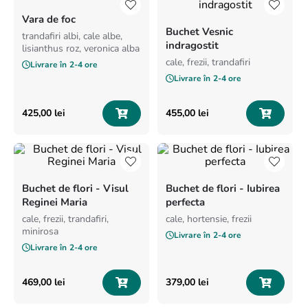
8
.
trandafiri albi
Vara de foc
Buchet Vesnic
9
.
crin
trandafiri albi, cale albe,
indragostit
lisianthus roz, veronica alba
10
.
ranunculus
cale, frezii, trandafiri
Livrare în
2-4 ore
Livrare în
2-4 ore
425
,
00
lei
455
,
00
lei
Buchet de flori - Visul
Buchet de flori - Iubirea
Reginei Maria
perfecta
cale, frezii, trandafiri,
cale, hortensie, frezii
minirosa
Livrare în
2-4 ore
Livrare în
2-4 ore
469
,
00
lei
379
,
00
lei