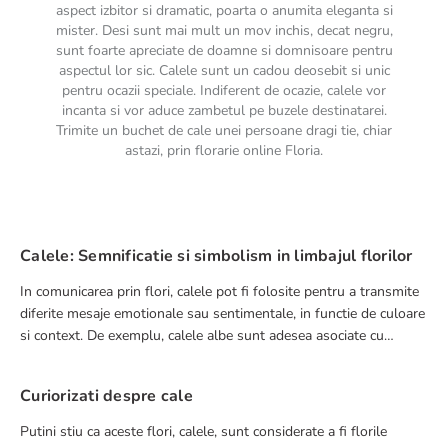
aspect izbitor si dramatic, poarta o anumita eleganta si
mister. Desi sunt mai mult un mov inchis, decat negru,
sunt foarte apreciate de doamne si domnisoare pentru
aspectul lor sic. Calele sunt un cadou deosebit si unic
pentru ocazii speciale. Indiferent de ocazie, calele vor
incanta si vor aduce zambetul pe buzele destinatarei.
Trimite un buchet de cale unei persoane dragi tie, chiar
astazi, prin florarie online Floria.
Calele: Semnificatie si simbolism in limbajul florilor
In comunicarea prin flori, calele pot fi folosite pentru a transmite
diferite mesaje emotionale sau sentimentale, in functie de culoare
si context. De exemplu, calele albe sunt adesea asociate cu
puritatea si eleganta si sunt utilizate frecvent in buchete de nunti.
Curiorizati despre cale
Putini stiu ca aceste flori, calele, sunt considerate a fi florile