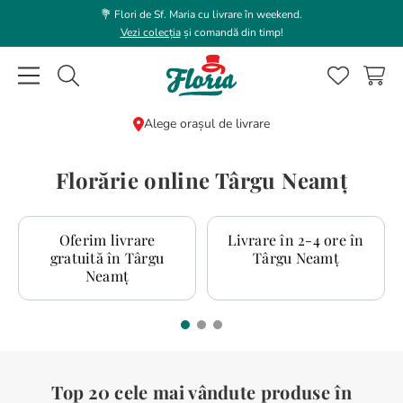
💐 Flori de Sf. Maria cu livrare în weekend.
Vezi colecția
și comandă din timp!
Caută flori, plante, cadouri...
Alege orașul de livrare
CĂUTĂRI POPULARE
Florărie online Târgu Neamț
1
.
bujor
2
.
trandafir
Oferim livrare
Livrare în 2-4 ore în
gratuită în Târgu
Târgu Neamț
3
.
coroana funerara
Neamț
4
.
floarea soarelui
5
.
buchet lalele
6
.
hortensie
7
.
buchet trandafiri
Top 20 cele mai vândute produse în