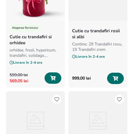
Alegerea floristului
Cutie cu trandafiri rosii
Cutie cu trandafiri si
si albi
orhidee
Contine: 29 Trandafiri rosu,
19 Trandafiri crem
orhidee, frezii, hypericum,
trandafiri, solidago,
Livrare în
2-4 ore
minirosa, santini
Livrare în
2-4 ore
599
,
00
lei
999
,
00
lei
569
,
05
lei