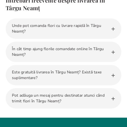
Întrebări frecvente despre livrarea în
Târgu Neamț
Unde pot comanda flori cu livrare rapidă în Târgu
+
Neamț?
Floria livrează rapid în 2-4 ore în toate zonele din Târgu
În cât timp ajung florile comandate online în Târgu
+
Neamț.
Neamț?
Florile comandate online pe
floria.ro
ajung în Târgu
Este gratuită livrarea în Târgu Neamț? Există taxe
+
Neamț în 2-4 ore de la confirmarea plății.
suplimentare?
Da, Floria livrează gratuit în Târgu Neamț. Pentru
Pot adăuga un mesaj pentru destinatar atunci când
+
localitățile din jur pot exista taxe suplimentare, afișate
trimit flori în Târgu Neamț?
transparent în procesul de comandă.
Da, fiecare comandă este însoțită de o felicitare cadou a
cărui mesaj poate fi personalizat.