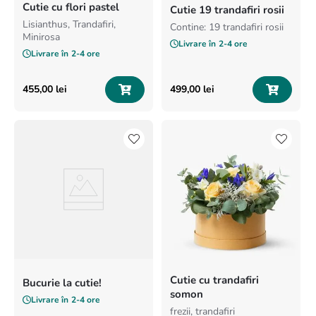
Cutie cu flori pastel
Cutie 19 trandafiri rosii
Lisianthus, Trandafiri,
Contine: 19 trandafiri rosii
Minirosa
Livrare în
2-4 ore
Livrare în
2-4 ore
455
,
00
lei
499
,
00
lei
Cutie cu trandafiri
Bucurie la cutie!
somon
Livrare în
2-4 ore
frezii, trandafiri