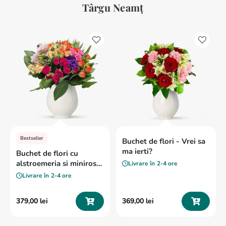
Târgu Neamț
8
.
buchet crini
9
.
crin
10
.
trandafiri albi
Bestseller
Buchet de flori - Vrei sa
ma ierti?
Buchet de flori cu
alstroemeria si minirosa
Livrare în
2-4 ore
„Vise colorate”
Livrare în
2-4 ore
379
,
00
lei
369
,
00
lei