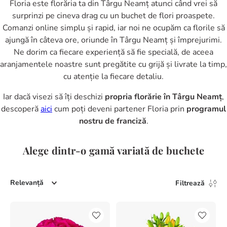
Floria este florăria ta din Târgu Neamț atunci când vrei să
surprinzi pe cineva drag cu un buchet de flori proaspete.
Comanzi online simplu și rapid, iar noi ne ocupăm ca florile să
ajungă în câteva ore, oriunde în Târgu Neamț și împrejurimi.
Ne dorim ca fiecare experiență să fie specială, de aceea
aranjamentele noastre sunt pregătite cu grijă și livrate la timp,
cu atenție la fiecare detaliu.
Iar dacă visezi să îți deschizi
propria florărie în Târgu Neamț
,
descoperă
aici
cum poți deveni partener Floria prin
programul
nostru de franciză
.
Alege dintr-o gamă variată de buchete
Relevanță
Filtrează