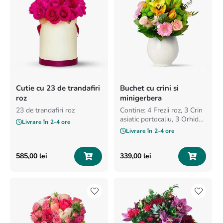
Cutie cu 23 de trandafiri
Buchet cu crini si
roz
minigerbera
23 de trandafiri roz
Contine: 4 Frezii roz, 3 Crin
asiatic portocaliu, 3 Orhidee
Livrare în
2-4 ore
galben, Specia: Cymbidium,
Livrare în
2-4 ore
3 Trandafiri roz, 3
Minigerbera roz
585
,
00
lei
339
,
00
lei