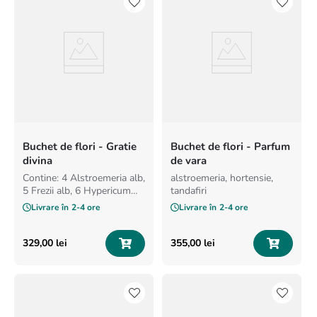
Buchet de flori - Gratie
Buchet de flori - Parfum
divina
de vara
Contine: 4 Alstroemeria alb,
alstroemeria, hortensie,
5 Frezii alb, 6 Hypericum
tandafiri
rosu, 1 Trandafiri rosu, 4
Livrare în
2-4 ore
Livrare în
2-4 ore
Solidago galben
329
,
00
lei
355
,
00
lei