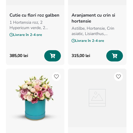
Cutie cu flori roz galben
Aranjament cu crin si
hortensie
1 Hortensia roz, 2
Hypericum verde, 2
Astilbe, Hortensie, Crin
Trachelium verde, 2
asiatic, Lisianthus,
Livrare în
2-4 ore
Minirosa galben, 3
Trandafir, Minigerbera
Livrare în
2-4 ore
Dianthus galben,
385
,
00
lei
315
,
00
lei