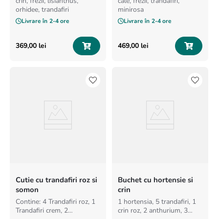
crin, frezii, lisianthus,
cale, frezii, trandafiri,
orhidee, trandafiri
minirosa
Livrare în
2-4 ore
Livrare în
2-4 ore
369
,
00
lei
469
,
00
lei
Cutie cu trandafiri roz si
Buchet cu hortensie si
somon
crin
Contine: 4 Trandafiri roz, 1
1 hortensia, 5 trandafiri, 1
Trandafiri crem, 2
crin roz, 2 anthurium, 3