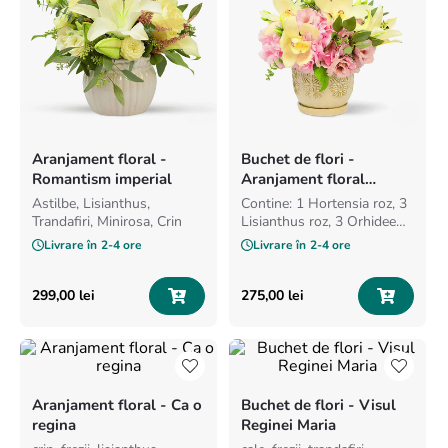
8
.
buchet crini
9
.
trandafiri albi
10
.
crin
Aranjament floral -
Buchet de flori -
Romantism imperial
Aranjament floral
Elegant
Astilbe, Lisianthus,
Contine: 1 Hortensia roz, 3
Trandafiri, Minirosa, Crin
Lisianthus roz, 3 Orhidee
Cymbidium
Livrare în
2-4 ore
Livrare în
2-4 ore
299
,
00
lei
275
,
00
lei
Aranjament floral - Ca o
Buchet de flori - Visul
regina
Reginei Maria