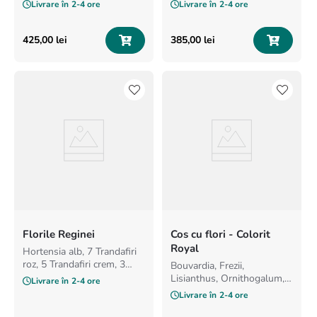
Trachelium alb, 7 Minirosa
hypericum verde, 2 pampas,
Livrare în
2-4 ore
Livrare în
2-4 ore
roz
2 alstroemeria
425
,
00
lei
385
,
00
lei
Florile Reginei
Cos cu flori - Colorit
Royal
Hortensia alb, 7 Trandafiri
roz, 5 Trandafiri crem, 3
Bouvardia, Frezii,
Minirosa alb, 3 astilbe, 1
Lisianthus, Ornithogalum,
Livrare în
2-4 ore
santini
Trandafiri, Minirosa,
Livrare în
2-4 ore
Eryngium, Lavanda, Green
Tricks