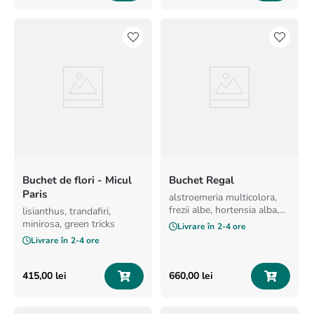
Buchet de flori - Micul
Buchet Regal
Paris
alstroemeria multicolora,
frezii albe, hortensia alba,
lisianthus, trandafiri,
hypericum roz, lisianthus
minirosa, green tricks
Livrare în
2-4 ore
roz, trandafiri albi
Livrare în
2-4 ore
415
,
00
lei
660
,
00
lei