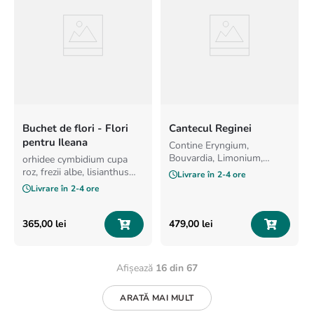
Buchet de flori - Flori
Cantecul Reginei
pentru Ileana
Contine Eryngium,
Bouvardia, Limonium,
orhidee cymbidium cupa
Lisianthus alb, Lisianthus
roz, frezii albe, lisianthus
Livrare în
2-4 ore
roz, Trandafiri crem,
alb, trandafiri albi
Livrare în
2-4 ore
Minirosa alb, Minirosa
multicolor.
365
,
00
lei
479
,
00
lei
Afișează
16 din 67
ARATĂ MAI MULT