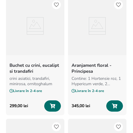
Buchet cu crini, eucalipt
Aranjament floral -
si trandafiri
Principesa
crini asiatici, trandafiri,
Contine: 1 Hortensie roz, 1
minirosa, ornitoghalum
Hypericum verde, 2
Lisianthus albi, 1 Orhidee
Livrare în
2-4 ore
Livrare în
2-4 ore
alba, 1 Orhidee alba
Cymbidium, 3 Minirosa
peach, 2 Astilbe roz, 2
299
,
00
lei
345
,
00
lei
Green tricks verzi