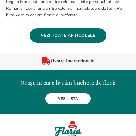
Regina Maria este una dintre cele mai iubite personalitati ale
Romaniei. Dar si una dintre cele mai mari iubitoare de flori. Pe
blog vorbim despre florile ei preferate
VEZI TOATE ARTICOLELE
Livrare internațională
Orașe în care livrăm buchete de flori:
Alba Iulia
Arad
Bacau
Baia Mare
Berceni
Bistrita
VEZI LISTA
Botosani
Bragadiru
Braila
Brasov
BUCURESTI
Buzau
Carei
Chiajna
Chitila
Cluj-Napoca
Constanta
Craiova
Curtea de Arges
Dobroesti
Domnesti
Drobeta-Turnu Severin
Dudu
Focsani
Galati
Giurgiu
Gura Humorului
Hunedoara
Iasi