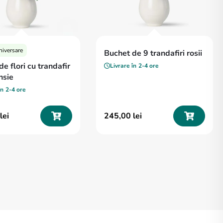
aniversare
Buchet de 9 trandafiri rosii
e flori cu trandafir
Livrare în
2-4 ore
nsie
în
2-4 ore
lei
245
,
00
lei