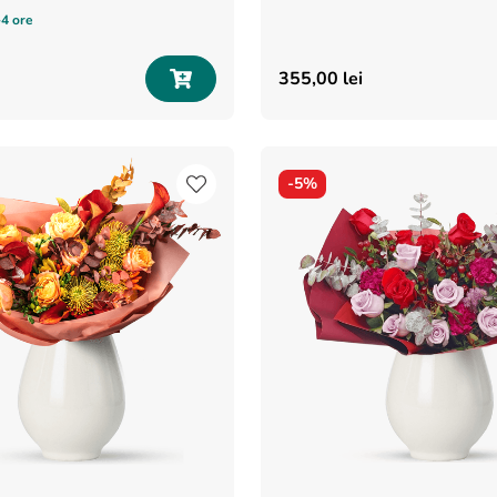
-4 ore
355
,
00
lei
-
5%