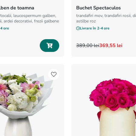
lben de toamna
Buchet Spectaculos
rtocalii, leucospermum galben,
trandafiri mov, trandafiri rosii,
i, ardei decorativi, frezii galbene
astilbe roz
-4 ore
Livrare în
2-4 ore
389
,
00
lei
369
,
55
lei