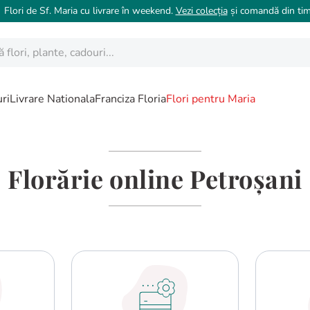
 Flori de Sf. Maria cu livrare în weekend.
Vezi colecția
și comandă din tim
ori, plante, cadouri...
ri
Livrare Nationala
Franciza Floria
Flori pentru Maria
Florărie online Petroșani