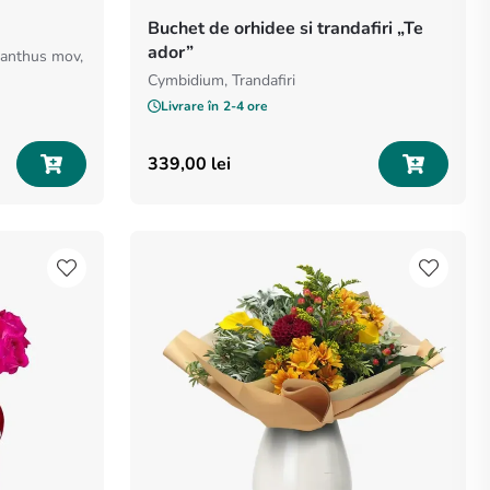
Buchet de orhidee si trandafiri „Te
ador”
 dianthus mov,
Cymbidium, Trandafiri
Livrare în
2-4 ore
339
,
00
lei