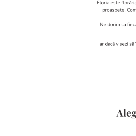
Floria este florări
proaspete. Coma
Ne dorim ca fiec
Iar dacă visezi să 
Aleg