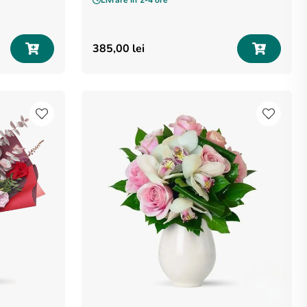
385
,
00
lei