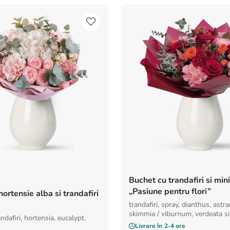
Buchet cu trandafiri si min
„Pasiune pentru flori”
ortensie alba si trandafiri
trandafiri, spray, dianthus, astra
skimmia / viburnum, verdeata s
ndafiri, hortensia, eucalypt,
Livrare în
2-4 ore