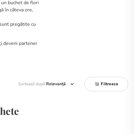
u un buchet de flori
ă în câteva ore,
sunt pregătite cu
i deveni partener
Sortează după
Relevanță
Filtreaza
chete