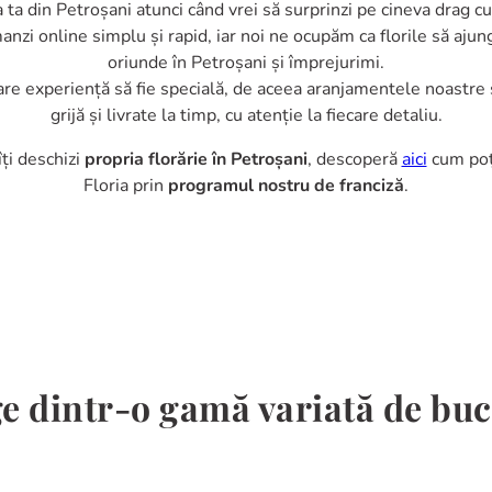
a ta din Petroșani atunci când vrei să surprinzi pe cineva drag c
nzi online simplu și rapid, iar noi ne ocupăm ca florile să ajung
oriunde în Petroșani și împrejurimi.
are experiență să fie specială, de aceea aranjamentele noastre 
grijă și livrate la timp, cu atenție la fiecare detaliu.
îți deschizi
propria florărie în Petroșani
, descoperă
aici
cum poț
Floria prin
programul nostru de franciză
.
e dintr-o gamă variată de bu