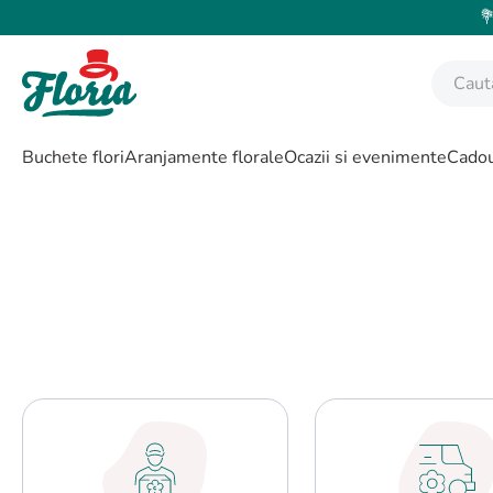
💐
Caută fl
CĂUTĂRI POPULARE
Buchete flori
Aranjamente florale
Ocazii si evenimente
Cadou
1
.
bujor
2
.
trandafir
3
.
coroana funerara
4
.
floarea soarelui
5
.
buchet lalele
6
.
hortensie
7
.
buchet trandafiri
8
.
buchet crini
9
.
trandafiri albi
10
.
crin