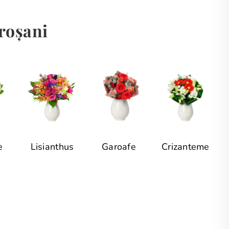
troșani
e
Lisianthus
Garoafe
Crizanteme