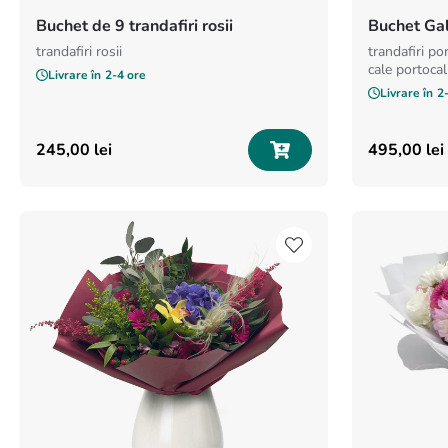
Buchet de 9 trandafiri rosii
Buchet Ga
trandafiri rosii
trandafiri po
cale portocali
Livrare în
2-4 ore
Livrare în
2
245
,
00
lei
495
,
00
lei