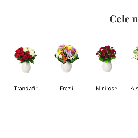
Cele m
Trandafiri
Frezii
Minirose
Al