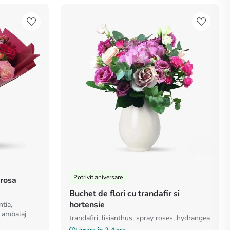
Potrivit aniversare
irosa
Buchet de flori cu trandafir si
hortensie
ntia,
i ambalaj
trandafiri, lisianthus, spray roses, hydrangea
Livrare în
2-4 ore