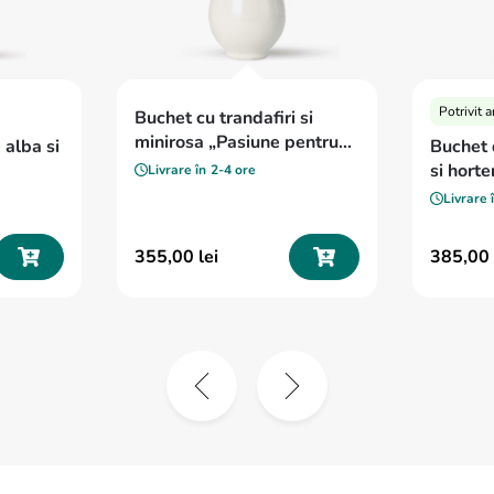
Potrivit 
Buchet cu trandafiri si
minirosa „Pasiune pentru
 alba si
Buchet d
flori”
si horte
Livrare în
2-4 ore
Livrare 
355
,
00
lei
385
,
00