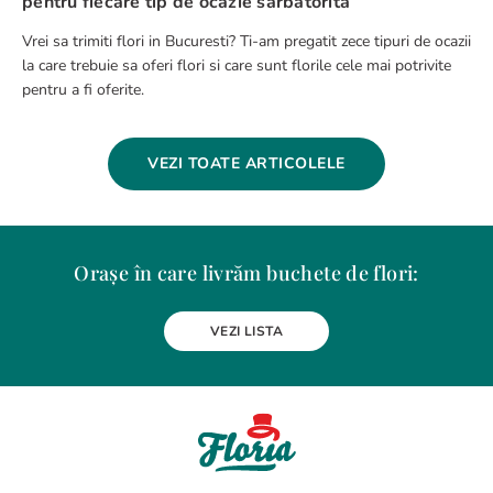
pentru fiecare tip de ocazie sarbatorita
Vrei sa trimiti flori in Bucuresti? Ti-am pregatit zece tipuri de ocazii
la care trebuie sa oferi flori si care sunt florile cele mai potrivite
pentru a fi oferite.
VEZI TOATE ARTICOLELE
Orașe în care livrăm buchete de flori:
Alba Iulia
Arad
Bacau
Baia Mare
Berceni
Bistrita
VEZI LISTA
Botosani
Bragadiru
Braila
Brasov
BUCURESTI
Buzau
Carei
Chiajna
Chitila
Cluj-Napoca
Constanta
Craiova
Curtea de Arges
Dobroesti
Domnesti
Drobeta-Turnu Severin
Dudu
Focsani
Galati
Giurgiu
Gura Humorului
Hunedoara
Iasi
Jilava
Lehliu-Gara
Lupeni
Magurele
Medias