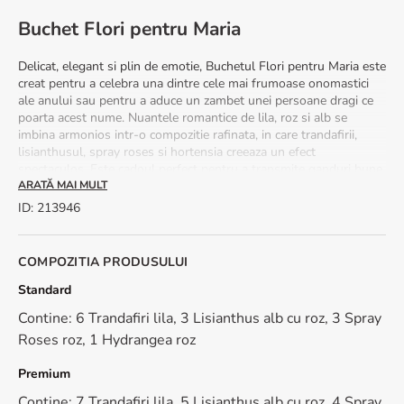
Buchet Flori pentru Maria
Delicat, elegant si plin de emotie, Buchetul Flori pentru Maria este
creat pentru a celebra una dintre cele mai frumoase onomastici
ale anului sau pentru a aduce un zambet unei persoane dragi ce
poarta acest nume. Nuantele romantice de lila, roz si alb se
imbina armonios intr-o compozitie rafinata, in care trandafirii,
lisianthusul, spray roses si hortensia creeaza un efect
spectaculos. Este cadoul perfect pentru a transmite ganduri bune,
apreciere si afectiune.
ARATĂ MAI MULT
ID
:
213946
Ce contine buchetul Flori pentru Maria?
Trandafiri
COMPOZITIA PRODUSULUI
Lisianthus
Spray Roses
Standard
Hortensie
Contine: 6 Trandafiri lila, 3 Lisianthus alb cu roz, 3 Spray
Beneficii la cumpararea buchetului Flori pentru Maria
Roses roz, 1 Hydrangea roz
Livrare rapida in 2-4 ore
Premium
Transport gratuit in pestr 100 de orase
Contine: 7 Trandafiri lila, 5 Lisianthus alb cu roz, 4 Spray