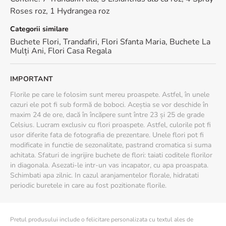
Felicitare cadou
Roses roz, 1 Hydrangea roz
Optiune de livrare anonima
Calitate premium - Floria este Furnizor Oficial al Case
Categorii similare
Regale a Romaniei
Buchete Flori
,
Trandafiri
,
Flori Sfanta Maria
,
Buchete La
Recomandari de ingrijire
Mulți Ani
,
Flori Casa Regala
Taie oblic aproximativ 1-2 cm din coditele florilor inainte de
a le aseza in vaza
IMPORTANT
Foloseste o vaza curata, cu apa proaspata
Florile pe care le folosim sunt mereu proaspete. Astfel, în unele
Schimba apa in fiecare zi
cazuri ele pot fi sub formă de boboci. Aceștia se vor deschide în
Indeparteaza frunzele aflate sub nivelul apei pentru a
maxim 24 de ore, dacă în încăpere sunt între 23 și 25 de grade
mentine prospetimea florilor
Celsius. Lucram exclusiv cu flori proaspete. Astfel, culorile pot fi
Pastreaza buchetul intr-un loc racoros
usor diferite fata de fotografia de prezentare. Unele flori pot fi
modificate in functie de sezonalitate, pastrand cromatica si suma
achitata. Sfaturi de ingrijire buchete de flori: taiati coditele florilor
in diagonala. Asezati-le intr-un vas incapator, cu apa proaspata.
Schimbati apa zilnic. In cazul aranjamentelor florale, hidratati
periodic buretele in care au fost pozitionate florile.
Pretul produsului include o felicitare personalizata cu textul ales de