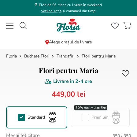
💐 Flori de Sf. Maria cu livrare în weekend.
Vezi colecția
și comandă din timp!
Caută flori, plante, cadouri...
Alege orașul de livrare
Buchete Flori
Trandafiri
Flori pentru Maria
CĂUTĂRI POPULARE
1
.
trandafir
Flori pentru Maria
2
.
coroana funerara
Livrare în
2-4 ore
3
.
floarea soarelui
449
,
00
lei
4
.
buchet lalele
5
.
hortensie
Standard
Premium
6
.
buchet trandafiri
7
.
trandafiri albi
Mesaj felicitare
350
/ 350