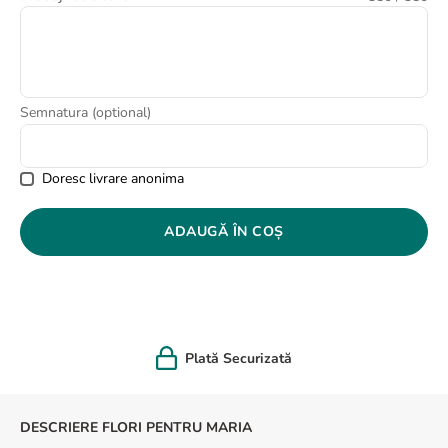
8
.
buchet crini
9
.
crin
10
.
ranunculus
Semnatura (optional)
Doresc livrare anonima
ADAUGĂ ÎN COȘ
Plată Securizată
DESCRIERE FLORI PENTRU MARIA