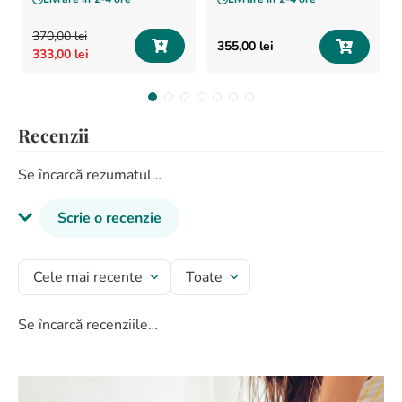
370
,
00
lei
355
,
00
lei
333
,
00
lei
Recenzii
Se încarcă rezumatul…
Scrie o recenzie
Titlu recenzie
Cele mai recente
Toate
Se încarcă recenziile…
Evaluează produsul cu un rating între 1 și 5 stele
★
★
★
★
★
Numele tău