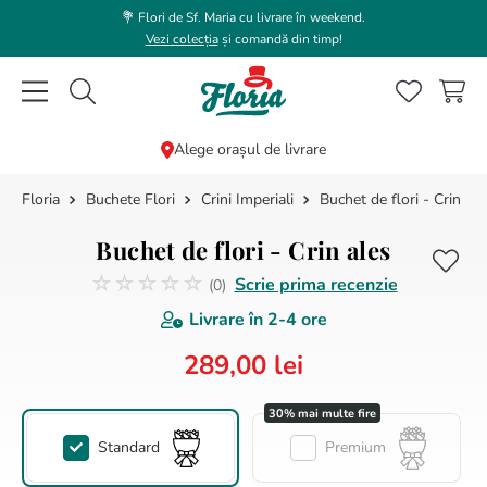
💐 Flori de Sf. Maria cu livrare în weekend.
Vezi colecția
și comandă din timp!
Caută flori, plante, cadouri...
Alege orașul de livrare
Buchete Flori
Crini Imperiali
Buchet de flori - Crin ale
CĂUTĂRI POPULARE
1
.
trandafir
Buchet de flori - Crin ales
2
.
coroana funerara
☆
☆
☆
☆
☆
Scrie prima recenzie
(
0
)
Nicio recenzie
3
.
floarea soarelui
Livrare în
2-4 ore
4
.
buchet lalele
289
,
00
lei
5
.
hortensie
6
.
buchet trandafiri
Standard
Premium
7
.
trandafiri albi