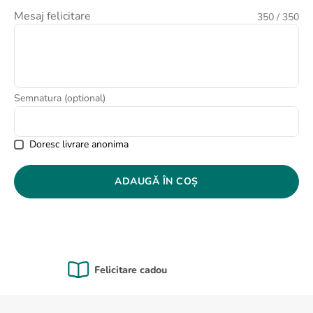
8
.
buchet crini
Mesaj felicitare
350
/ 350
9
.
crin
10
.
ranunculus
Semnatura (optional)
Doresc livrare anonima
ADAUGĂ ÎN COȘ
Calitate Garantată