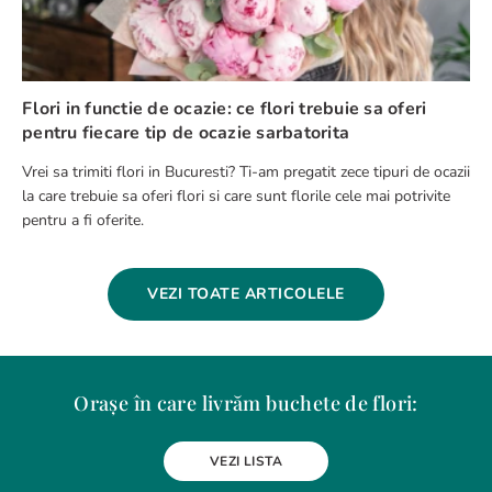
Flori in functie de ocazie: ce flori trebuie sa oferi
pentru fiecare tip de ocazie sarbatorita
Vrei sa trimiti flori in Bucuresti? Ti-am pregatit zece tipuri de ocazii
la care trebuie sa oferi flori si care sunt florile cele mai potrivite
pentru a fi oferite.
VEZI TOATE ARTICOLELE
Orașe în care livrăm buchete de flori:
Alba Iulia
Arad
Bacau
Baia Mare
Berceni
Bistrita
VEZI LISTA
Botosani
Bragadiru
Braila
Brasov
BUCURESTI