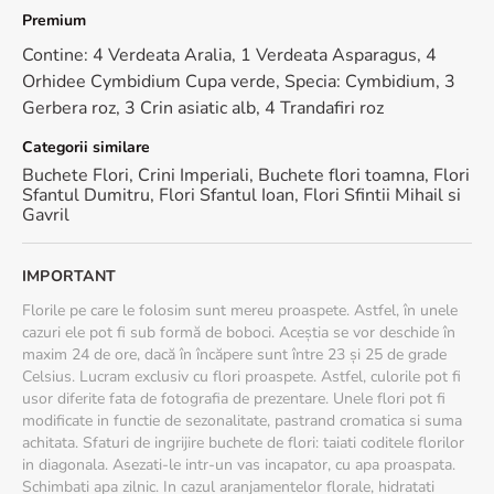
prematura a plantei. Taie codita oblic, aproximativ 2 cm.
Premium
- Cand pui florile in vaza, nu lasa apa pe tulpina, muguri sau
frunze.
Contine: 4 Verdeata Aralia, 1 Verdeata Asparagus, 4
- Schimba apa zilnic.
Orhidee Cymbidium Cupa verde, Specia: Cymbidium, 3
Gerbera roz, 3 Crin asiatic alb, 4 Trandafiri roz
Dimensiune: 40 cm (inaltime) - 30 cm (diametrul buchetului)
Categorii similare
Buchete Flori
,
Crini Imperiali
,
Buchete flori toamna
,
Flori
Sfantul Dumitru
,
Flori Sfantul Ioan
,
Flori Sfintii Mihail si
Gavril
IMPORTANT
Florile pe care le folosim sunt mereu proaspete. Astfel, în unele
cazuri ele pot fi sub formă de boboci. Aceștia se vor deschide în
maxim 24 de ore, dacă în încăpere sunt între 23 și 25 de grade
Celsius. Lucram exclusiv cu flori proaspete. Astfel, culorile pot fi
usor diferite fata de fotografia de prezentare. Unele flori pot fi
modificate in functie de sezonalitate, pastrand cromatica si suma
achitata. Sfaturi de ingrijire buchete de flori: taiati coditele florilor
in diagonala. Asezati-le intr-un vas incapator, cu apa proaspata.
Schimbati apa zilnic. In cazul aranjamentelor florale, hidratati