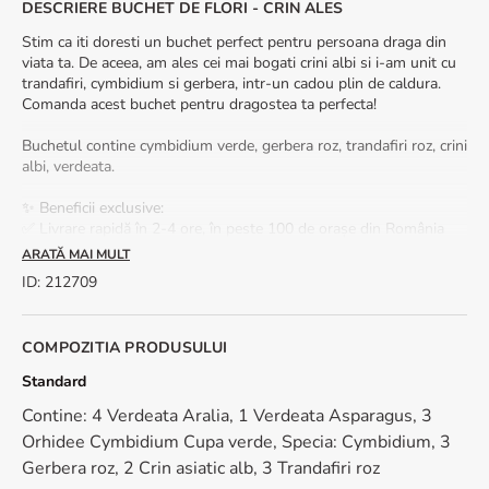
DESCRIERE BUCHET DE FLORI - CRIN ALES
Stim ca iti doresti un buchet perfect pentru persoana draga din
viata ta. De aceea, am ales cei mai bogati crini albi si i-am unit cu
trandafiri, cymbidium si gerbera, intr-un cadou plin de caldura.
Comanda acest buchet pentru dragostea ta perfecta!
Buchetul contine cymbidium verde, gerbera roz, trandafiri roz, crini
albi, verdeata.
✨ Beneficii exclusive:
✅ Livrare rapidă în 2-4 ore, în peste 100 de orașe din România
✅ Felicitare cadou inclusă – adaugă un mesaj personalizat pentru
ARATĂ MAI MULT
un impact emoțional puternic.
ID
:
212709
*Pentru ca lucram doar cu flori naturale, proaspete, nuanta
acestora poate fi diferita fata de fotografia de prezentare.
COMPOZITIA PRODUSULUI
🌿 Vrei ca acest buchet sa reziste cat mai mult? Iata cum poti sa
Standard
pastrezi florile proaspete cat mai mult timp:
Contine: 4 Verdeata Aralia, 1 Verdeata Asparagus, 3
- Foloseste apa plata. Umple vaza pana la jumatate.
- Toarna in apa putina zeama de lamaie si putin zahar.
Orhidee Cymbidium Cupa verde, Specia: Cymbidium, 3
- Atunci cand tai coditele florilor, e indicat sa faci acest lucru sub
Gerbera roz, 2 Crin asiatic alb, 3 Trandafiri roz
apa. Taiate in aer liber, tija absoarbe aer, ducand la moartea