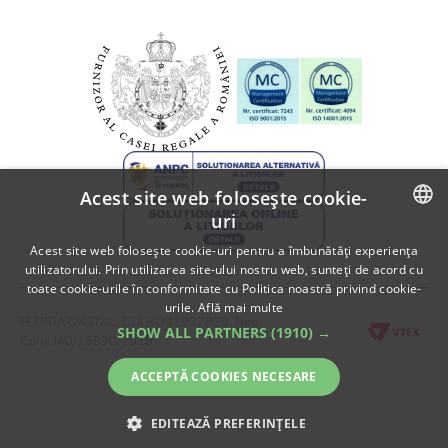
Informatii despre livrare
A.N.P.C.
Politica de returnare
A.N.P.C. - SAL
Fii partener Floria!
Acest site web folosește cookie-
uri
ROMANIAN
Acest site web folosește cookie-uri pentru a îmbunătăți experiența
utilizatorului. Prin utilizarea site-ului nostru web, sunteți de acord cu
ENGLISH
toate cookie-urile în conformitate cu Politica noastră privind cookie-
urile.
Află mai multe
FLORIA DIGITAL, CUI RO41927820, Reg.
SHOW ALL PARTNERS
(1910) →
Com. J40/15890/2019
ACCEPTĂ COOKIES NECESARE
EDITEAZĂ PREFERINȚELE