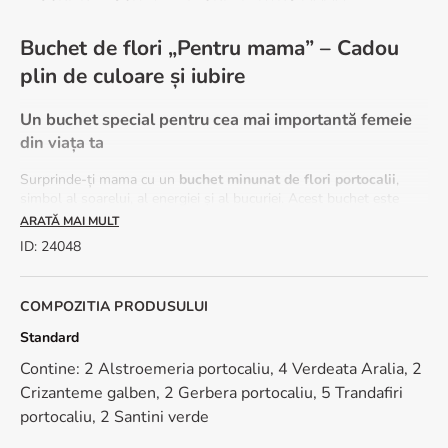
Buchet de flori „Pentru mama” – Cadou
plin de culoare și iubire
Un buchet special pentru cea mai importantă femeie
din viața ta
Surprinde-ți mama cu un
buchet minunat de flori portocalii
,
simbol al soarelui, al energiei și al bucuriei. Acest buchet este
perfect pentru a-i arăta cât de mult o iubești și cât de
ARATĂ MAI MULT
recunoscător ești pentru tot ce a făcut pentru tine.
ID
:
24048
Dimensiune buchet:
40 cm înălțime și 30 cm diametru
.
Compoziție vibrantă și emoționantă
COMPOZITIA PRODUSULUI
Alstroemeria portocaliu
Standard
Trandafiri portocaliu
Contine: 2 Alstroemeria portocaliu, 4 Verdeata Aralia, 2
Gerbera portocaliu
Crizanteme galben
Crizanteme galben, 2 Gerbera portocaliu, 5 Trandafiri
Santini verde
portocaliu, 2 Santini verde
Verdeata Aralia.