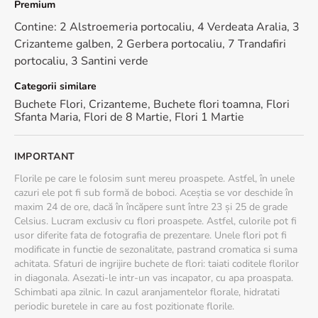
Premium
Contine: 2 Alstroemeria portocaliu, 4 Verdeata Aralia, 3
Beneficii și livrare rapidă
Crizanteme galben, 2 Gerbera portocaliu, 7 Trandafiri
portocaliu, 3 Santini verde
Livrare rapidă 2–4 ore în București și peste 100 de orașe
din România
Categorii similare
Buchet proaspăt, pregătit cu grijă de florarii Floria
Felicitare cadou inclusă, pentru un mesaj personalizat
Buchete Flori
,
Crizanteme
,
Buchete flori toamna
,
Flori
Livrare gratuită în majoritatea orașelor.
Sfanta Maria
,
Flori de 8 Martie
,
Flori 1 Martie
IMPORTANT
Instrucțiuni pentru a păstra florile proaspete cât mai
Florile pe care le folosim sunt mereu proaspete. Astfel, în unele
mult timp
cazuri ele pot fi sub formă de boboci. Aceștia se vor deschide în
maxim 24 de ore, dacă în încăpere sunt între 23 și 25 de grade
Schimbă zilnic apa și menține vasul curat
La câteva zile, taie 1–2 cm din coditele florilor, la un unghi
Celsius. Lucram exclusiv cu flori proaspete. Astfel, culorile pot fi
de 45°, pentru o absorbție mai bună a apei
usor diferite fata de fotografia de prezentare. Unele flori pot fi
Păstrează florile la o temperatură potrivită, departe de
modificate in functie de sezonalitate, pastrand cromatica si suma
lumina directă a soarelui și sursele de căldură.
achitata. Sfaturi de ingrijire buchete de flori: taiati coditele florilor
in diagonala. Asezati-le intr-un vas incapator, cu apa proaspata.
Schimbati apa zilnic. In cazul aranjamentelor florale, hidratati
periodic buretele in care au fost pozitionate florile.
De ce să alegi buchetul „Pentru mama”