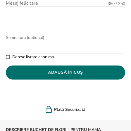
Mesaj felicitare
350
/ 350
8
.
buchet trandafiri
9
.
trandafiri albi
10
.
crin
Semnatura (optional)
Doresc livrare anonima
ADAUGĂ ÎN COȘ
Plată Securizată
DESCRIERE BUCHET DE FLORI - PENTRU MAMA