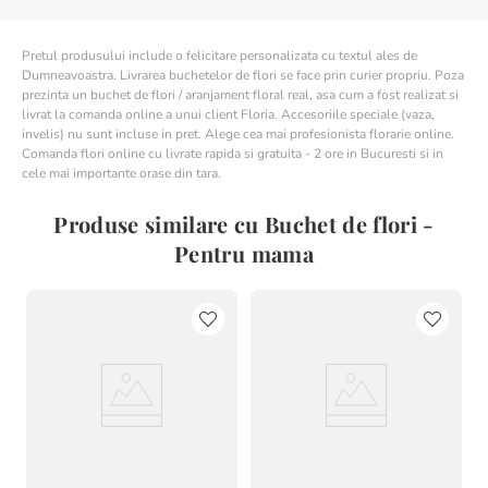
Florile portocalii nu doar încântă privirea, ci și ridică starea de
spirit. Portocaliul radiază căldură, energie și dragoste, fiind
Pretul produsului include o felicitare personalizata cu textul ales de
alegerea perfectă pentru un cadou memorabil pentru mama ta.
Dumneavoastra. Livrarea buchetelor de flori se face prin curier propriu. Poza
prezinta un buchet de flori / aranjament floral real, asa cum a fost realizat si
Descoperă colecția de crizanteme Floria:
livrat la comanda online a unui client Floria. Accesoriile speciale (vaza,
invelis) nu sunt incluse in pret. Alege cea mai profesionista florarie online.
Vezi și alte
buchete cu crizanteme
și aranjamente florale pentru
Comanda flori online cu livrate rapida si gratuita - 2 ore in Bucuresti si in
ocazii speciale.
cele mai importante orase din tara.
Produse similare cu Buchet de flori -
Pentru mama