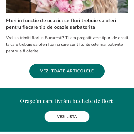
Flori in functie de ocazie: ce flori trebuie sa oferi
pentru fiecare tip de ocazie sarbatorita
Vrei sa trimiti flori in Bucuresti? Ti-am pregatit zece tipuri de ocazii
la care trebuie sa oferi flori si care sunt florile cele mai potrivite
pentru a fi oferite.
VEZI TOATE ARTICOLELE
Orașe în care livrăm buchete de flori:
Alba Iulia
Arad
Bacau
Baia Mare
Berceni
Bistrita
VEZI LISTA
Botosani
Bragadiru
Braila
Brasov
BUCURESTI
Buzau
Carei
Chiajna
Chitila
Cluj-Napoca