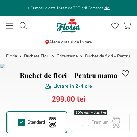
⭐️ Cumperi o dată, livrăm de TREI ori! Comandă
aici
Caută flori, plante, cadouri...
Alege orașul de livrare
Buchete Flori
Crizanteme
Buchet de flori - Pentru m
CĂUTĂRI POPULARE
1
.
bujor
Buchet de flori - Pentru mama
2
.
trandafir
Livrare în
2-4 ore
3
.
coroana funerara
299
,
00
lei
4
.
floarea soarelui
5
.
buchet lalele
6
.
hortensie
Standard
Premium
7
.
buchet crini