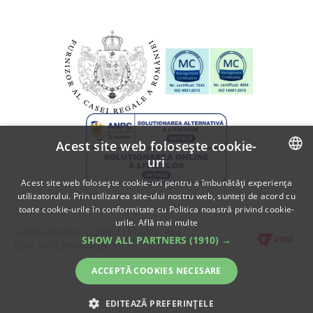
SOL
Informatii despre livrare
A.N.P.C.
Politica de returnare
A.N.P.C. - SAL
Fii partener Floria!
Acest site web folosește cookie-
uri
ROMANIAN
Acest site web folosește cookie-uri pentru a îmbunătăți experiența
utilizatorului. Prin utilizarea site-ului nostru web, sunteți de acord cu
ENGLISH
toate cookie-urile în conformitate cu Politica noastră privind cookie-
urile.
Află mai multe
FLORIA DIGITAL, CUI RO41927820, Reg.
SHOW ALL PARTNERS
(1910) →
Com. J40/15890/2019
ACCEPTĂ COOKIES NECESARE
EDITEAZĂ PREFERINȚELE