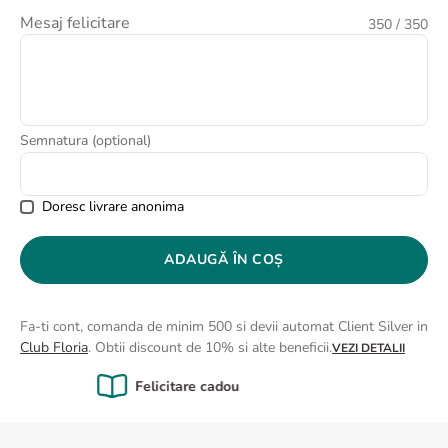
8
.
buchet crini
Mesaj felicitare
350
/ 350
9
.
trandafiri albi
10
.
crin
Semnatura (optional)
Doresc livrare anonima
ADAUGĂ ÎN COȘ
Fa-ti cont, comanda de minim 500 si devii automat Client Silver in
Club Floria
. Obtii discount de 10% si alte beneficii.
VEZI DETALII
Calitate Garantată