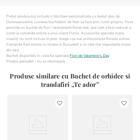
cum ar fi aniversarile, zilele de nastere sau momentele cand vrei
sa iti exprimi sentimentele sincere. Datorita elegantei si simplitatii
sale, acest buchet poate fi oferit atat in contexte intime, cat si
Pretul produsului include o felicitare personalizata cu textul ales de
formale, fiind o alegere versatila pentru a transmite un mesaj de
Dumneavoastra. Livrarea buchetelor de flori se face prin curier propriu. Poza
afectiune si apreciere.
prezinta un buchet de flori / aranjament floral real, asa cum a fost realizat si
livrat la comanda online a unui client Floria. Accesoriile speciale (vaza,
invelis) nu sunt incluse in pret. Alege cea mai profesionista florarie online.
Cum se ingrijeste buchetul de orhidee si trandafiri?
Comanda flori online cu livrare in Bucuresti si in cele mai importante orase
din tara.
Ingrijirea adecvata a buchetului „Te ador” contribuie semnificativ
Buchet disponibil in colectia speciala
Flori de Valentine's Day
.
la mentinerea prospetimii si frumusetii florilor. Este recomandat
Produs perisabil - nu se returnează.
sa tai coditele florilor in diagonala si sa le asezi intr-un vas curat,
umplut cu apa proaspata. Asigura-te ca frunzele nu ajung in apa,
Produse similare cu Buchet de orhidee si
pentru a preveni descompunerea lor si schimba apa zilnic pentru
trandafiri „Te ador”
a mentine florile in stare optima. In cazul aranjamentelor care
includ burete floral, mentine-l hidratat pentru a prelungi viata
florilor.
Beneficii
Livrare rapida:
Buchetul „Te ador” este livrat in 2-4 ore.
Transport gratuit:
Disponibil in peste 100 de orase.
Felicitare cadou:
Inclusa gratuit cu fiecare buchet.
Confidentialitate:
Posibilitate de a comanda anonim.
Calitate regala:
Furnizor oficial al casei regale.