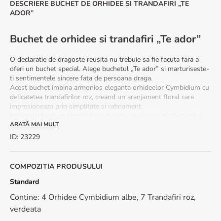
DESCRIERE BUCHET DE ORHIDEE SI TRANDAFIRI „TE
ADOR”
Buchet de orhidee si trandafiri „Te ador”
O declaratie de dragoste reusita nu trebuie sa fie facuta fara a
oferi un buchet special. Alege buchetul „Te ador” si marturiseste-
ti sentimentele sincere fata de persoana draga.
Acest buchet imbina armonios eleganta orhideelor Cymbidium cu
delicatetea trandafirilor roz, creand un aranjament floral care
impresioneaza prin simplitate si rafinament.
Mai mult decat un simplu buchet, este un simbol al afectiunii si
dragostei, perfect pentru a face o declaratie de suflet. Cu livrare
ARATĂ MAI MULT
rapida in 2-4 ore si gratuitate in peste 100 de orase, buchetul „Te
ID
:
23229
ador” se transforma intr-un cadou special, insotit de o felicitare
cadou pentru a face momentul si mai memorabil.
COMPOZITIA PRODUSULUI
Standard
Ce tipuri de flori contine buchetul de orhidee si
trandafiri „Te ador”?
Contine: 4 Orhidee Cymbidium albe, 7 Trandafiri roz,
verdeata
Buchetul „Te ador” este compus din orhidee Cymbidium si