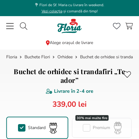
💐 Flori de Sf. Maria cu livrare în weekend.
Vezi colecția
și comandă din timp!
Caută flori, plante, cadouri...
Alege orașul de livrare
Buchete Flori
Orhidee
Buchet de orhidee si trandafiri
CĂUTĂRI POPULARE
1
.
bujor
Buchet de orhidee si trandafiri „Te
2
.
trandafir
ador”
3
.
coroana funerara
Livrare în
2-4 ore
4
.
floarea soarelui
339
,
00
lei
5
.
buchet lalele
6
.
hortensie
Standard
Premium
7
.
buchet trandafiri