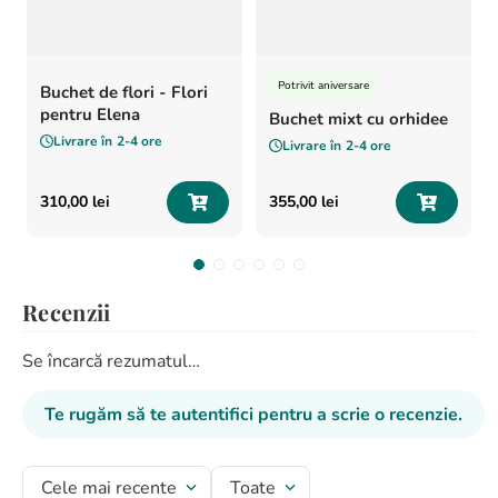
Sezonalitate:
*In perioada august - septembrie stocul orhideei
cymbidium este limitat si poate fi inlocuita cu orhidee
Phalaenopsis sau Vanda.
Potrivit aniversare
Buchet de flori - Flori
pentru Elena
Buchet mixt cu orhidee
Livrare în
2-4 ore
Livrare în
2-4 ore
310
,
00
lei
355
,
00
lei
Recenzii
Se încarcă rezumatul…
Te rugăm să te autentifici pentru a scrie o recenzie.
Cele mai recente
Toate