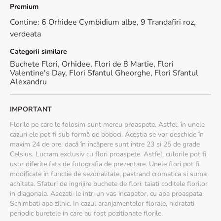
trandafiri roz, o combinatie clasica si eleganta. Disponibil in doua
Premium
variante, Standard si Premium, acesta este creat cu atentie pentru
a asigura atat estetica, cat si prospetimea florilor. Varianta
Contine: 6 Orhidee Cymbidium albe, 9 Trandafiri roz,
Standard include 4 orhidee Cymbidium albe si 7 trandafiri roz, in
verdeata
timp ce varianta Premium contine 6 orhidee si 9 trandafiri, ambele
completate de verdeata care adauga volum si textura
Categorii similare
aranjamentului.
Buchete Flori
,
Orhidee
,
Flori de 8 Martie
,
Flori
Valentine's Day
,
Flori Sfantul Gheorghe
,
Flori Sfantul
Alexandru
Ce culori au florile din buchet?
Culorile predominante ale acestui buchet sunt rozul delicat si
IMPORTANT
albul pur, o alegere cromatica ce transmite eleganta si rafinament.
Rozul simbolizeaza iubirea si admiratia, in timp ce albul orhideelor
Florile pe care le folosim sunt mereu proaspete. Astfel, în unele
adauga o nota de puritate si sofisticare. Este important de
cazuri ele pot fi sub formă de boboci. Aceștia se vor deschide în
mentionat ca, datorita naturii florilor proaspete, nuantele pot
maxim 24 de ore, dacă în încăpere sunt între 23 și 25 de grade
varia usor fata de cele prezentate in imagine.
Celsius. Lucram exclusiv cu flori proaspete. Astfel, culorile pot fi
usor diferite fata de fotografia de prezentare. Unele flori pot fi
modificate in functie de sezonalitate, pastrand cromatica si suma
Pentru ce ocazii este potrivit un buchet de orhidee si
achitata. Sfaturi de ingrijire buchete de flori: taiati coditele florilor
trandafiri „Te ador”?
in diagonala. Asezati-le intr-un vas incapator, cu apa proaspata.
Schimbati apa zilnic. In cazul aranjamentelor florale, hidratati
Buchetul „Te ador” este potrivit pentru diverse ocazii speciale,
periodic buretele in care au fost pozitionate florile.