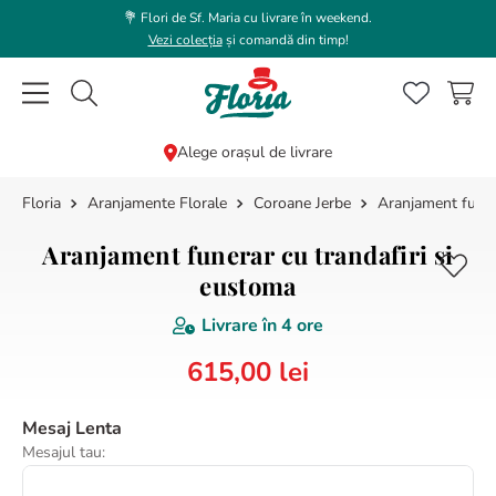
💐 Flori de Sf. Maria cu livrare în weekend.
Vezi colecția
și comandă din timp!
Caută flori, plante, cadouri...
Alege orașul de livrare
Aranjamente Florale
Coroane Jerbe
Aranjament funer
CĂUTĂRI POPULARE
1
.
bujor
Aranjament funerar cu trandafiri si
2
.
trandafir
eustoma
3
.
coroana funerara
Livrare în
4 ore
4
.
floarea soarelui
615
,
00
lei
5
.
buchet lalele
Mesaj Lenta
6
.
hortensie
Mesajul tau:
7
.
buchet trandafiri