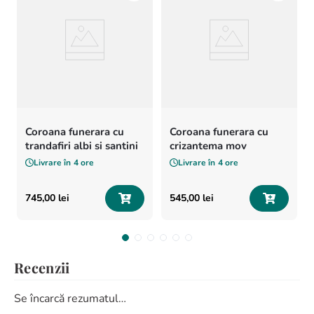
Coroana funerara cu
Coroana funerara cu
trandafiri albi si santini
crizantema mov
Livrare în
4 ore
Livrare în
4 ore
745
,
00
lei
545
,
00
lei
Recenzii
Se încarcă rezumatul…