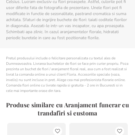
Celsius. Lucram exclusiv cu flori proaspete. Astfel, culorile pot fi
usor diferite fata de fotografia de prezentare. Unele flori pot fi
modificate in functie de sezonalitate, pastrand cromatica si suma
achitata. Sfaturi de ingrijire buchete de flori: taiati coditele florilor
in diagonala. Asezati-le intr-un vas incapator, cu apa proaspata.
Schimbati apa zilnic. In cazul aranjamentelor florale, hidratati
periodic buretele in care au fost pozitionate florile.
Pretul produsului include o felicitare personalizata cu textul ales de
Dumneavoastra. Livrarea buchetelor de flori se face prin curier propriu. Poza
prezinta un buchet de flori / aranjament floral real, asa cum a fost realizat si
livrat la comanda online a unui client Floria. Accesoriile speciale (vaza,
invelis) nu sunt incluse in pret. Alege cea mai profesionista florarie online.
Comanda flori online cu livrate rapida si gratuita - 2 ore in Bucuresti si in
cele mai importante orase din tara.
Produse similare cu Aranjament funerar cu
trandafiri si eustoma