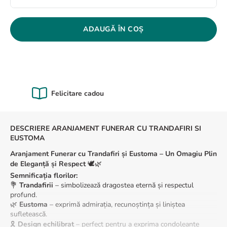
8
.
buchet crini
9
.
trandafiri albi
ADAUGĂ ÎN COȘ
10
.
crin
Calitate Garantată
DESCRIERE ARANJAMENT FUNERAR CU TRANDAFIRI SI
EUSTOMA
Aranjament Funerar cu Trandafiri și Eustoma – Un Omagiu Plin
de Eleganță și Respect
🕊️🌿
Semnificația florilor:
💐
Trandafirii
– simbolizează dragostea eternă și respectul
profund.
🌿
Eustoma
– exprimă admirația, recunoștința și liniștea
sufletească.
🎗️
Design echilibrat
– perfect pentru a exprima condoleanțe