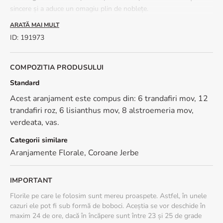
sincere și a aduce un omagiu plin de noblețe.
ARATĂ MAI MULT
Aranjament funerar cu trandafiri crem si roz, lisianthus (eustoma)
si alstroemeria. Realizat in suport de burete hidratat, pentru a
ID
:
191973
mentine florile proaspete. Aranjament funerar cu trandafiri si
eustoma se executa si
se livreaza in 4 ore
de la plasarea
comenzii si procesarea platii,
impreuna cu lenta (panglica)
cu
COMPOZITIA PRODUSULUI
mesajul tau de condoleante. Aranjament funerar cu trandafiri si
Standard
eustoma poate fi livrat la adresa sau depus la capela.
Acest aranjament este compus din: 6 trandafiri mov, 12
*Dimensiune aproximativă: 50 cm diametru.
trandafiri roz, 6 lisianthus mov, 8 alstroemeria mov,
verdeata, vas.
Categorii similare
Aranjamente Florale
,
Coroane Jerbe
IMPORTANT
Florile pe care le folosim sunt mereu proaspete. Astfel, în unele
cazuri ele pot fi sub formă de boboci. Aceștia se vor deschide în
maxim 24 de ore, dacă în încăpere sunt între 23 și 25 de grade