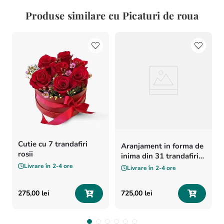
Produse similare cu Picaturi de roua
Cutie cu 7 trandafiri
Aranjament in forma de
rosii
inima din 31 trandafiri
rosii
Livrare în
2-4 ore
Livrare în
2-4 ore
275
,
00
lei
725
,
00
lei