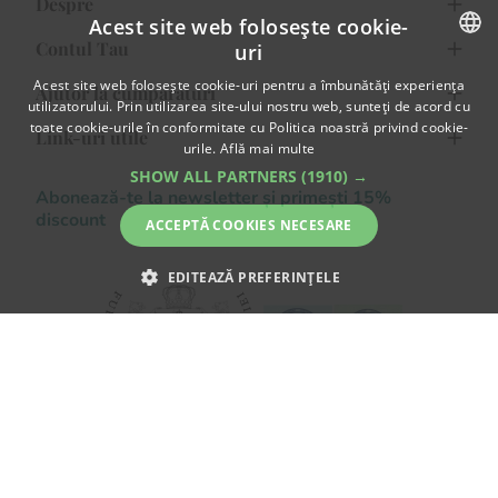
Despre
Tulcea
Tunari
Viseu de Sus
Voluntari
Zalau
Acest site web folosește cookie-
Contul Tau
uri
Despre noi
ROMANIAN
Acest site web folosește cookie-uri pentru a îmbunătăți experiența
Ajutor la cumparaturi
Avantajele Clientilor
Creeaza cont
utilizatorului. Prin utilizarea site-ului nostru web, sunteți de acord cu
ENGLISH
toate cookie-urile în conformitate cu Politica noastră privind cookie-
Confidentialitate
Link-uri utile
Program de fidelizare
Cum cumpar
urile.
Află mai multe
Termeni si Conditii
SHOW ALL PARTNERS
(1910) →
Comanda flori online
Cum platesc
F.A.Q.
Abonează-te la newsletter și primești 15%
Detalii Contact
discount
Blog Flori
ACCEPTĂ COOKIES NECESARE
SOL
Informatii despre livrare
A.N.P.C.
EDITEAZĂ PREFERINȚELE
Politica de returnare
A.N.P.C. - SAL
STRICT NECESARE
DE PERFORMANȚĂ
Fii partener Floria!
DE TARGETARE
DE FUNCŢIONALITATE
NECLASIFICATE