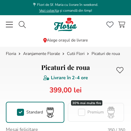
💐 Flori de Sf. Maria cu livrare în weekend.
Vezi colecția
și comandă din timp!
Caută flori, plante, cadouri...
Alege orașul de livrare
Aranjamente Florale
Cutii Flori
Picaturi de roua
CĂUTĂRI POPULARE
1
.
trandafir
Picaturi de roua
2
.
coroana funerara
Livrare în
2-4 ore
3
.
floarea soarelui
399
,
00
lei
4
.
buchet lalele
5
.
hortensie
Standard
Premium
6
.
buchet trandafiri
7
.
trandafiri albi
Mesaj felicitare
350
/ 350