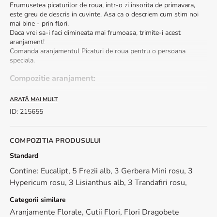
Frumusetea picaturilor de roua, intr-o zi insorita de primavara,
este greu de descris in cuvinte. Asa ca o descriem cum stim noi
mai bine - prin flori.
Daca vrei sa-i faci dimineata mai frumoasa, trimite-i acest
aranjament!
Comanda aranjamentul Picaturi de roua pentru o persoana
speciala.
Compozitie aranjament:
Acesta contine trandafiri rosii, germini grena, lisianthus alb-roz,
ARATĂ MAI MULT
lisianthus alb, hypericum rosu, frezii albe, verdeata (salal si
ID
:
215655
eucalipt).
Dimensiune: 25 cm (inaltime) - 20 cm (diametrul aranjamentului)
*Forma si culoarea vasului pot arata diferit in functie de zona de
COMPOZITIA PRODUSULUI
livrare.
Standard
Contine: Eucalipt, 5 Frezii alb, 3 Gerbera Mini rosu, 3
Hypericum rosu, 3 Lisianthus alb, 3 Trandafiri rosu,
Categorii similare
Aranjamente Florale
,
Cutii Flori
,
Flori Dragobete