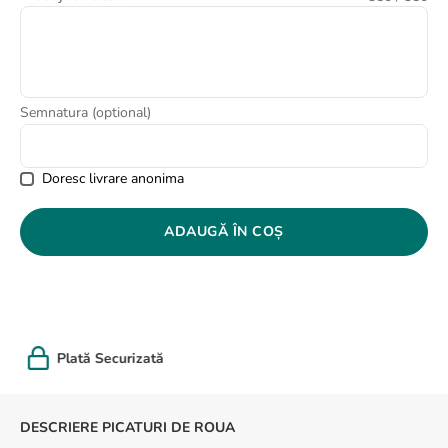
8
.
buchet crini
9
.
crin
10
.
ranunculus
Semnatura (optional)
Doresc livrare anonima
ADAUGĂ ÎN COȘ
Felicitare cadou
DESCRIERE PICATURI DE ROUA