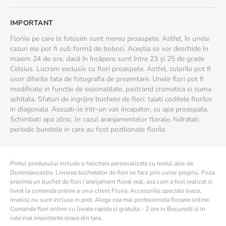
IMPORTANT
Florile pe care le folosim sunt mereu proaspete. Astfel, în unele
cazuri ele pot fi sub formă de boboci. Aceștia se vor deschide în
maxim 24 de ore, dacă în încăpere sunt între 23 și 25 de grade
Celsius. Lucram exclusiv cu flori proaspete. Astfel, culorile pot fi
usor diferite fata de fotografia de prezentare. Unele flori pot fi
modificate in functie de sezonalitate, pastrand cromatica si suma
achitata. Sfaturi de ingrijire buchete de flori: taiati coditele florilor
in diagonala. Asezati-le intr-un vas incapator, cu apa proaspata.
Schimbati apa zilnic. In cazul aranjamentelor florale, hidratati
periodic buretele in care au fost pozitionate florile.
Pretul produsului include o felicitare personalizata cu textul ales de
Dumneavoastra. Livrarea buchetelor de flori se face prin curier propriu. Poza
prezinta un buchet de flori / aranjament floral real, asa cum a fost realizat si
livrat la comanda online a unui client Floria. Accesoriile speciale (vaza,
invelis) nu sunt incluse in pret. Alege cea mai profesionista florarie online.
Comanda flori online cu livrate rapida si gratuita - 2 ore in Bucuresti si in
cele mai importante orase din tara.