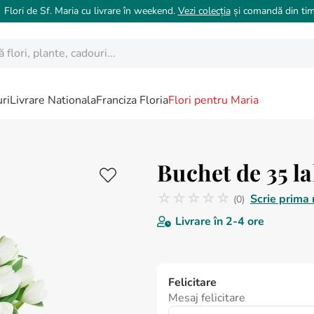
 Flori de Sf. Maria cu livrare în weekend.
Vezi colecția
și comandă din tim
ori, plante, cadouri...
ri
Livrare Nationala
Franciza Floria
Flori pentru Maria
Buchet de 35 la
☆
☆
☆
☆
☆
Scrie prima 
(
0
)
Nicio recenzie
Livrare în
2-4 ore
Felicitare
Mesaj felicitare