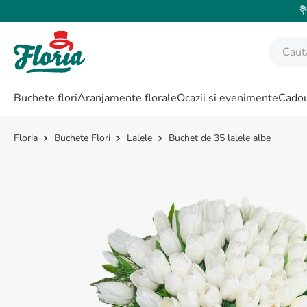
💐
Caută fl
CĂUTĂRI POPULARE
Buchete flori
Aranjamente florale
Ocazii si evenimente
Cadou
1
.
bujor
2
.
trandafir
Buchete Flori
Lalele
Buchet de 35 lalele albe
3
.
coroana funerara
4
.
floarea soarelui
5
.
buchet lalele
6
.
hortensie
7
.
buchet trandafiri
8
.
buchet crini
9
.
trandafiri albi
10
.
crin