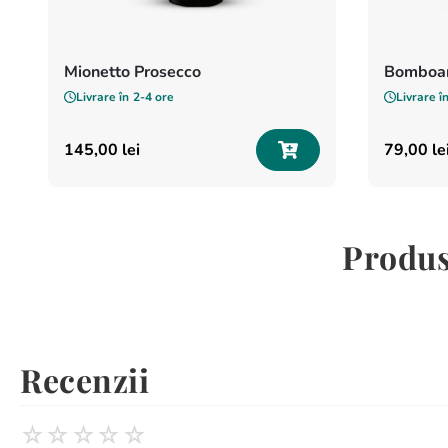
Mionetto Prosecco
Bomboan
Livrare în
2-4 ore
Livrare î
145
,
00
lei
79
,
00
le
Produse
Recenzii
☆
☆
☆
☆
☆