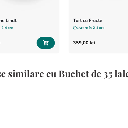
e Lindt
Tort cu Fructe
n
2-4 ore
Livrare în
2-4 ore
i
359
,
00
lei
 similare cu Buchet de 35 lal