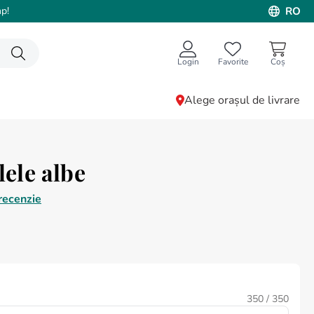
p!
RO
Login
Favorite
Alege orașul de livrare
lele albe
recenzie
350
/ 350