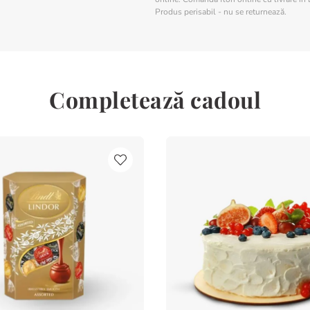
Produs perisabil - nu se returnează.
Completează cadoul