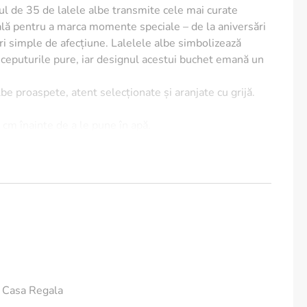
ul de 35 de lalele albe transmite cele mai curate
eală pentru a marca momente speciale – de la aniversări
ri simple de afecțiune. Lalelele albe simbolizează
începuturile pure, iar designul acestui buchet emană un
be proaspete, atent selecționate și aranjate cu grijă.
3 cm înainte de a le pune în apă.
trează buchetul într-un loc răcoros, ferit de razele
 surse de căldură.
e coapte – gazele etilenice pot grăbi ofilirea.
e
în peste 100 de orașe din România
– personalizează mesajul pentru un impact emoțional
i Casa Regala