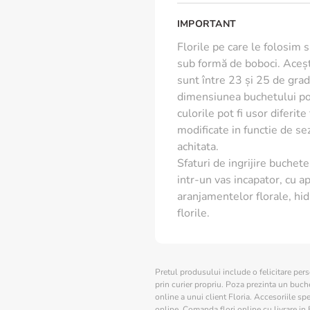
IMPORTANT
Florile pe care le folosim 
sub formă de boboci. Aceșt
sunt între 23 și 25 de grade
dimensiunea buchetului poa
culorile pot fi usor diferit
modificate in functie de s
achitata.
Sfaturi de ingrijire buchete 
intr-un vas incapator, cu ap
aranjamentelor florale, hid
florile.
Pretul produsului include o felicitare per
prin curier propriu. Poza prezinta un buchet
online a unui client Floria. Accesoriile spe
online. Comanda flori online cu livrare in 