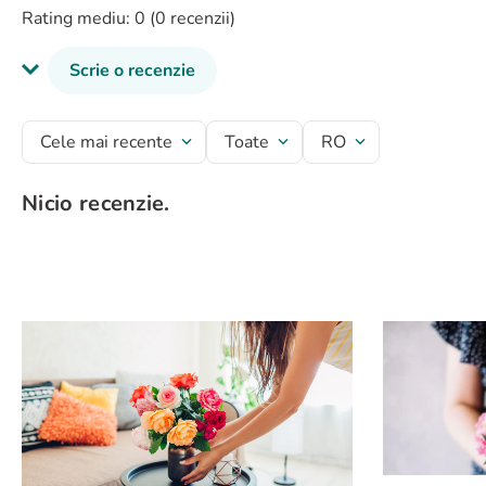
Rating mediu: 0
(0 recenzii)
Scrie o recenzie
Titlu recenzie
Cele mai recente
Toate
RO
Nicio recenzie.
Evaluează produsul cu un rating între 1 și 5 stele
★
★
★
★
★
Numele tău
Adresă de e-mail
Scrie o recenzie