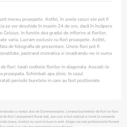
sunt mereu proaspete. Astfel, în unele cazuri ele pot fi
ia se vor deschide în maxim 24 de ore, dacă în încăpere
 Celsius. In functie dea gradul de inflorire al florilor,
te varia. Lucram exclusiv cu flori proaspete. Astfel,
e fata de fotografia de prezentare. Unele flori pot fi
ezonalitate, pastrand cromatica si incadrandu-ne in suma
de flori: taiati coditele florilor in diagonala. Asezati-le
a proaspata. Schimbati apa zilnic. In cazul
ratati periodic buretele in care au fost pozitionate
sonalizata cu textul ales de Dumneavoastra. Livrarea buchetelor de flori se face
 de flori / aranjament floral real, asa cum a fost realizat si livrat la comanda
ciale (vaza, invelis) nu sunt incluse in pret. Alege cea mai profesionista florarie
Bucuresti si in cele mai importante orase din tara.