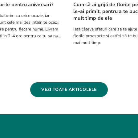
orile pentru aniversari?
Cum să ai grijă de florile p
le-ai primit, pentru a te bu
batorim cu orice ocazie, iar
mult timp de ele
nt cele mai des intalnite ocazii:
re pentru fiecare nume. Livram
Iată câteva sfaturi care sa te ajute
ca tu sa nu
florile proaspete și astfel să te bu
cest aspect.
mai mult timp.
VEZI TOATE ARTICOLELE