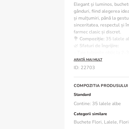
Elegant și luminos, buchet
gânduri, fiind alegerea id
și mulțumiri, până la gestu
sinceritatea, respectul și 
farmec clasic și discret.
💐
Compoziție:
35 lalele al
🌿
Sfaturi de îngrijire:
– Taie tulpinile oblic la 2-
– Schimbă apa zilnic și păs
ARATĂ MAI MULT
directe ale soarelui sau de
ID
:
22703
– Evită plasarea lângă fruct
🌟
Avantaje speciale:
COMPOZITIA PRODUSULUI
✔
Livrare rapidă în 2–4 or
✔
Felicitare cadou inclusă
Standard
mai puternic
Contine: 35 lalele albe
Categorii similare
Buchete Flori
,
Lalele
,
Flor