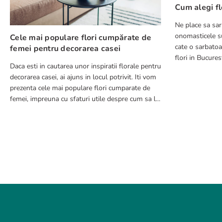
Cum alegi fl
Ne place sa sar
onomasticele su
Cele mai populare flori cumpărate de
cate o sarbatoa
femei pentru decorarea casei
flori in Bucuresti in 2-4 ore pentru 
Daca esti in cautarea unor inspiratii florale pentru
pierzi timp cu a
decorarea casei, ai ajuns in locul potrivit. Iti vom
TRIMITE RECENZIE
prezenta cele mai populare flori cumparate de
femei, impreuna cu sfaturi utile despre cum sa le
integrezi in decorul tau.