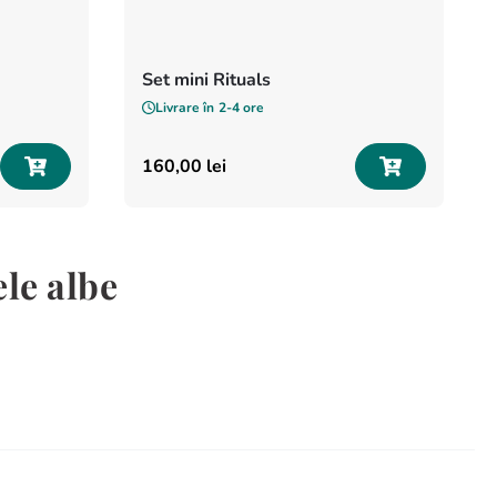
Set mini Rituals
Livrare în
2-4 ore
160
,
00
lei
ele albe