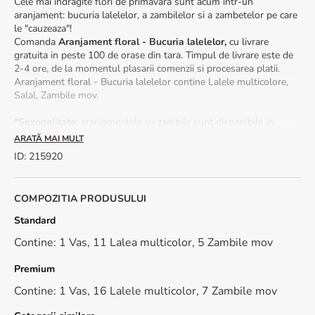
Cele mai indragite flori de primavara sunt acum intr-un
aranjament: bucuria lalelelor, a zambilelor si a zambetelor pe care
le "cauzeaza"!
Comanda
Aranjament floral - Bucuria lalelelor,
cu livrare
gratuita in peste 100 de orase din tara. Timpul de livrare este de
2-4 ore, de la momentul plasarii comenzii si procesarea platii.
Aranjament floral - Bucuria lalelelor contine Lalele multicolore,
Salal, Zambile mov.
*Sezonalitate:
aranjamentele cu zambile sunt disponibile in
perioada februarie-martie.
ARATĂ MAI MULT
**Forma, culoarea si materialul vasului pot fi diferite, in functie de
ID
:
215920
stoc.
💧 Hidrateaza buretele in care sunt fixate florile pentru a le
mentine proaspete pentru mai mult timp.
COMPOZITIA PRODUSULUI
Standard
Contine: 1 Vas, 11 Lalea multicolor, 5 Zambile mov
Premium
Contine: 1 Vas, 16 Lalele multicolor, 7 Zambile mov