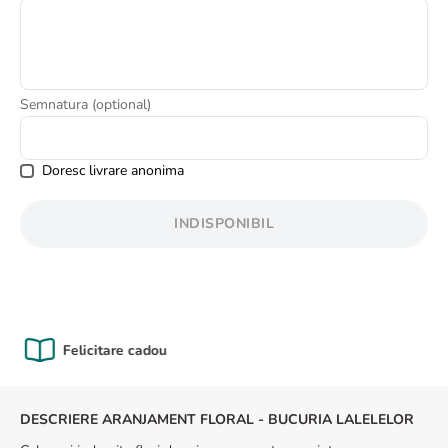
8
.
buchet crini
9
.
trandafiri albi
10
.
crin
Semnatura (optional)
Doresc livrare anonima
INDISPONIBIL
Calitate Garantată
DESCRIERE ARANJAMENT FLORAL - BUCURIA LALELELOR