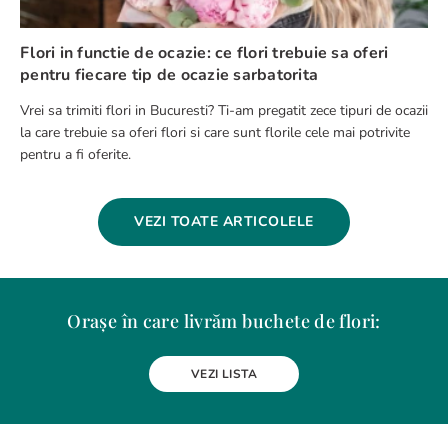
Flori in functie de ocazie: ce flori trebuie sa oferi
pentru fiecare tip de ocazie sarbatorita
Vrei sa trimiti flori in Bucuresti? Ti-am pregatit zece tipuri de ocazii
la care trebuie sa oferi flori si care sunt florile cele mai potrivite
pentru a fi oferite.
VEZI TOATE ARTICOLELE
Orașe în care livrăm buchete de flori:
Alba Iulia
Arad
Bacau
Baia Mare
Berceni
Bistrita
VEZI LISTA
Botosani
Bragadiru
Braila
Brasov
BUCURESTI
Buzau
Carei
Chiajna
Chitila
Cluj-Napoca
Constanta
Craiova
Curtea de Arges
Dobroesti