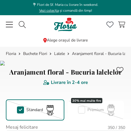
💐 Flori de Sf. Maria cu livrare în weekend.
Vezi colecția
și comandă din timp!
Caută flori, plante, cadouri...
Alege orașul de livrare
Buchete Flori
Lalele
Aranjament floral - Bucuria lalel
CĂUTĂRI POPULARE
1
.
bujor
Aranjament floral - Bucuria lalelelor
2
.
trandafir
Livrare în
2-4 ore
3
.
coroana funerara
4
.
floarea soarelui
5
.
buchet lalele
Standard
Premium
6
.
hortensie
7
.
buchet trandafiri
Mesaj felicitare
350
/ 350