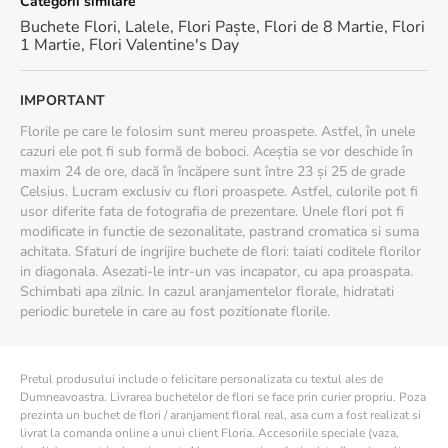
Categorii similare
Buchete Flori
,
Lalele
,
Flori Paște
,
Flori de 8 Martie
,
Flori
1 Martie
,
Flori Valentine's Day
IMPORTANT
Florile pe care le folosim sunt mereu proaspete. Astfel, în unele
cazuri ele pot fi sub formă de boboci. Aceștia se vor deschide în
maxim 24 de ore, dacă în încăpere sunt între 23 și 25 de grade
Celsius. Lucram exclusiv cu flori proaspete. Astfel, culorile pot fi
usor diferite fata de fotografia de prezentare. Unele flori pot fi
modificate in functie de sezonalitate, pastrand cromatica si suma
achitata. Sfaturi de ingrijire buchete de flori: taiati coditele florilor
in diagonala. Asezati-le intr-un vas incapator, cu apa proaspata.
Schimbati apa zilnic. In cazul aranjamentelor florale, hidratati
periodic buretele in care au fost pozitionate florile.
Pretul produsului include o felicitare personalizata cu textul ales de
Dumneavoastra. Livrarea buchetelor de flori se face prin curier propriu. Poza
prezinta un buchet de flori / aranjament floral real, asa cum a fost realizat si
livrat la comanda online a unui client Floria. Accesoriile speciale (vaza,