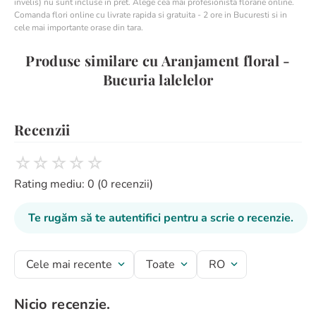
invelis) nu sunt incluse in pret. Alege cea mai profesionista florarie online.
Comanda flori online cu livrate rapida si gratuita - 2 ore in Bucuresti si in
cele mai importante orase din tara.
Produse similare cu Aranjament floral -
Bucuria lalelelor
Recenzii
☆
☆
☆
☆
☆
Rating mediu: 0
(0 recenzii)
Te rugăm să te autentifici pentru a scrie o recenzie.
Cele mai recente
Toate
RO
Nicio recenzie.