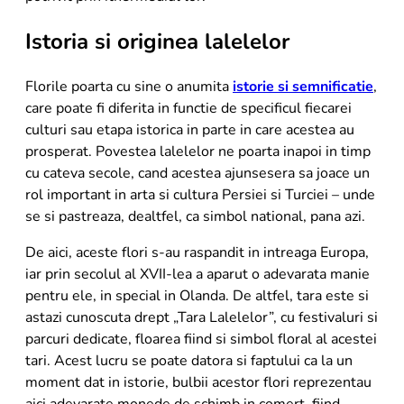
Istoria si originea lalelelor
Florile poarta cu sine o anumita
istorie si semnificatie
,
care poate fi diferita in functie de specificul fiecarei
culturi sau etapa istorica in parte in care acestea au
prosperat. Povestea lalelelor ne poarta inapoi in timp
cu cateva secole, cand acestea ajunsesera sa joace un
rol important in arta si cultura Persiei si Turciei – unde
se si pastreaza, dealtfel, ca simbol national, pana azi.
De aici, aceste flori s-au raspandit in intreaga Europa,
iar prin secolul al XVII-lea a aparut o adevarata manie
pentru ele, in special in Olanda. De altfel, tara este si
astazi cunoscuta drept „Tara Lalelelor”, cu festivaluri si
parcuri dedicate, floarea fiind si simbol floral al acestei
tari. Acest lucru se poate datora si faptului ca la un
moment dat in istorie, bulbii acestor flori reprezentau
aici adevarate monede de schimb in comert, fiind