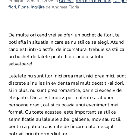
Publicat 18 martie 2025 în
General
,
Arta de a oferi flori
,
Despre
8
.
buchet crini
flori
,
Floria
,
Ingrijire
de Andreea Floria
9
.
trandafiri albi
10
.
crin
De multe ori cand vrei sa oferi un buchet de flori, te
poti afla in situatia in care sa nu stii ce sa alegi. Atunci
cand esti intr-o astfel de incurcatura, trebuie sa stii ca
un buchet de lalele poate fi oricand o solutie
salvatoare!
Lalelele nu sunt flori nici prea mari, nici prea mici, sunt
discrete si nu ies în evidenta mai mult decat ti-ai dori,
si in plus, nu sunt prea romantice, dar nici excesiv de
elegante. Din acest motiv, pot fi oferite atat unei
persoane dragi, cat si cu ocazia unui eveniment mai
formal. Cu toate acestea, este important sa stii ce
semnificatie au lalelele albe, galbene, mov sau rosii,
pentru a putea transmite de fiecare data mesajul
potrivit prin itnermediul lor.