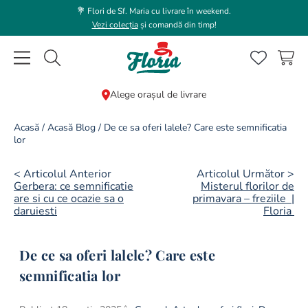
💐 Flori de Sf. Maria cu livrare în weekend.
Vezi colecția
și comandă din timp!
Caută flori, plante, cadouri...
Alege orașul de livrare
CĂUTĂRI POPULARE
Acasă
/
Acasă Blog
/
De ce sa oferi lalele? Care este semnificatia
lor
1
.
bujor
2
.
trandafir
< Articolul Anterior
Articolul Următor >
Gerbera: ce semnificatie
Misterul florilor de
3
.
coroana funerara
are si cu ce ocazie sa o
primavara – freziile |
daruiesti
Floria
4
.
floarea soarelui
5
.
buchet lalele
De ce sa oferi lalele? Care este
6
.
hortensie
semnificatia lor
7
.
buchet trandafiri