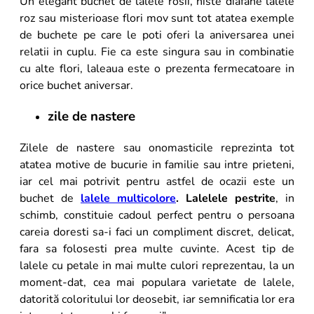
Un elegant buchet de lalele rosii, niste diafane lalele
roz sau misterioase flori mov sunt tot atatea exemple
de buchete pe care le poti oferi la aniversarea unei
relatii in cuplu. Fie ca este singura sau in combinatie
cu alte flori, laleaua este o prezenta fermecatoare in
orice buchet aniversar.
zile de nastere
Zilele de nastere sau onomasticile reprezinta tot
atatea motive de bucurie in familie sau intre prieteni,
iar cel mai potrivit pentru astfel de ocazii este un
buchet de
lalele multicolore
. Lalelele pestrite
, in
schimb, constituie cadoul perfect pentru o persoana
careia doresti sa-i faci un compliment discret, delicat,
fara sa folosesti prea multe cuvinte. Acest tip de
lalele cu petale in mai multe culori reprezentau, la un
moment-dat, cea mai populara varietate de lalele,
datorită coloritului lor deosebit, iar semnificatia lor era