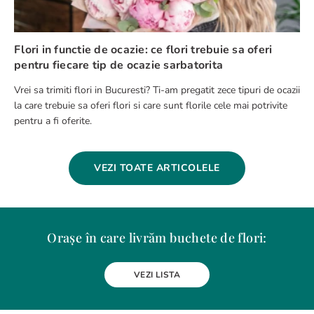
Flori in functie de ocazie: ce flori trebuie sa oferi
pentru fiecare tip de ocazie sarbatorita
Vrei sa trimiti flori in Bucuresti? Ti-am pregatit zece tipuri de ocazii
la care trebuie sa oferi flori si care sunt florile cele mai potrivite
pentru a fi oferite.
VEZI TOATE ARTICOLELE
Orașe în care livrăm buchete de flori:
Alba Iulia
Arad
Bacau
Baia Mare
Berceni
Bistrita
VEZI LISTA
Botosani
Bragadiru
Braila
Brasov
BUCURESTI
Buzau
Carei
Chiajna
Chitila
Cluj-Napoca