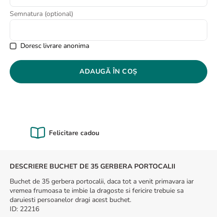
8
.
buchet trandafiri
Semnatura (optional)
9
.
trandafiri albi
10
.
crin
Doresc livrare anonima
ADAUGĂ ÎN COȘ
Calitate Garantată
DESCRIERE BUCHET DE 35 GERBERA PORTOCALII
Buchet de 35 gerbera portocalii, daca tot a venit primavara iar
vremea frumoasa te imbie la dragoste si fericire trebuie sa
daruiesti persoanelor dragi acest buchet.
ID
:
22216