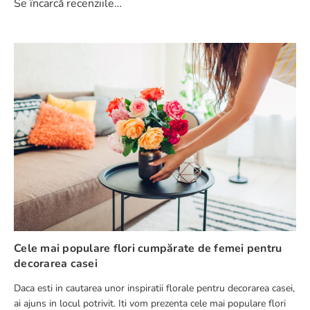
Se încarcă recenziile…
Evaluează produsul cu un rating între 1 și 5 stele
★
★
★
★
★
Numele tău
Adresă de e-mail
Scrie o recenzie
Cele mai populare flori cumpărate de femei pentru
decorarea casei
Daca esti in cautarea unor inspiratii florale pentru decorarea casei,
TRIMITE RECENZIE
ai ajuns in locul potrivit. Iti vom prezenta cele mai populare flori