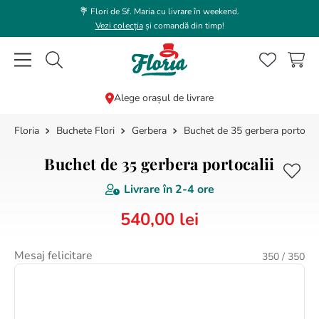
💐 Flori de Sf. Maria cu livrare în weekend.
Vezi colecția
și comandă din timp!
Caută flori, plante, cadouri...
Alege orașul de livrare
Buchete Flori
Gerbera
Buchet de 35 gerbera portocali
CĂUTĂRI POPULARE
1
.
bujor
Buchet de 35 gerbera portocalii
2
.
trandafir
Livrare în
2-4 ore
3
.
coroana funerara
540
,
00
lei
4
.
floarea soarelui
5
.
buchet lalele
Mesaj felicitare
350
/ 350
6
.
hortensie
7
.
buchet crini