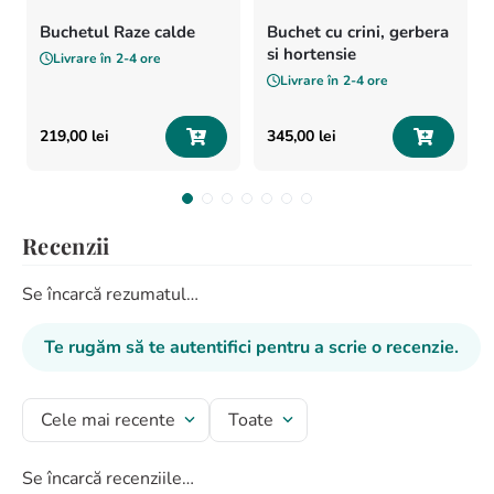
Buchetul Raze calde
Buchet cu crini, gerbera
si hortensie
Livrare în
2-4 ore
Livrare în
2-4 ore
219
,
00
lei
345
,
00
lei
Recenzii
Se încarcă rezumatul…
Te rugăm să te autentifici pentru a scrie o recenzie.
Cele mai recente
Toate
Se încarcă recenziile…