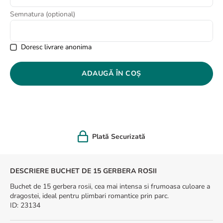
8
.
buchet crini
Semnatura (optional)
9
.
crin
10
.
ranunculus
Doresc livrare anonima
ADAUGĂ ÎN COȘ
Felicitare cadou
DESCRIERE BUCHET DE 15 GERBERA ROSII
Buchet de 15 gerbera rosii, cea mai intensa si frumoasa culoare a
dragostei, ideal pentru plimbari romantice prin parc.
ID
:
23134