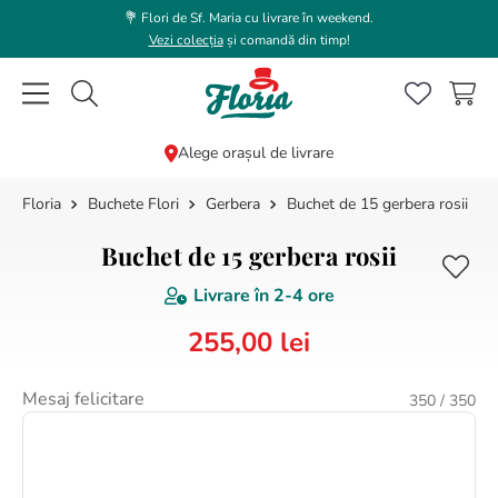
💐 Flori de Sf. Maria cu livrare în weekend.
Vezi colecția
și comandă din timp!
Caută flori, plante, cadouri...
Alege orașul de livrare
Buchete Flori
Gerbera
Buchet de 15 gerbera rosii
CĂUTĂRI POPULARE
1
.
trandafir
Buchet de 15 gerbera rosii
2
.
coroana funerara
Livrare în
2-4 ore
3
.
floarea soarelui
255
,
00
lei
4
.
buchet lalele
5
.
hortensie
Mesaj felicitare
350
/ 350
6
.
buchet trandafiri
7
.
trandafiri albi