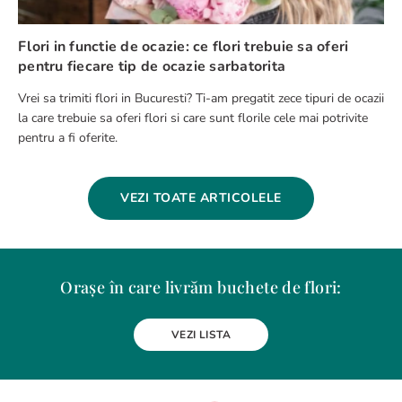
Flori in functie de ocazie: ce flori trebuie sa oferi
pentru fiecare tip de ocazie sarbatorita
Vrei sa trimiti flori in Bucuresti? Ti-am pregatit zece tipuri de ocazii
la care trebuie sa oferi flori si care sunt florile cele mai potrivite
pentru a fi oferite.
VEZI TOATE ARTICOLELE
Orașe în care livrăm buchete de flori:
Alba Iulia
Arad
Bacau
Baia Mare
Berceni
Bistrita
VEZI LISTA
Botosani
Bragadiru
Braila
Brasov
BUCURESTI
Buzau
Carei
Chiajna
Chitila
Cluj-Napoca
Constanta
Craiova
Curtea de Arges
Dobroesti