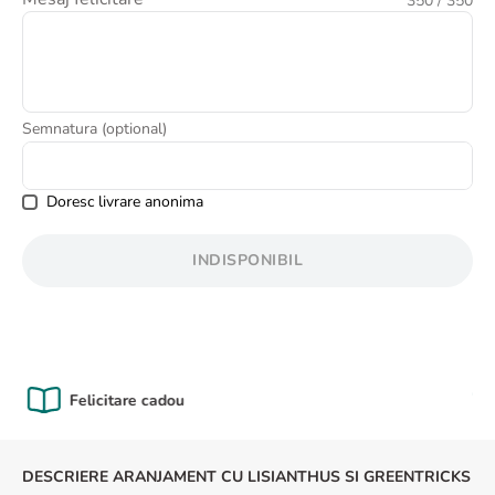
350
/ 350
8
.
buchet trandafiri
9
.
trandafiri albi
10
.
crin
Semnatura (optional)
Doresc livrare anonima
INDISPONIBIL
Calitate Garantată
DESCRIERE ARANJAMENT CU LISIANTHUS SI GREENTRICKS