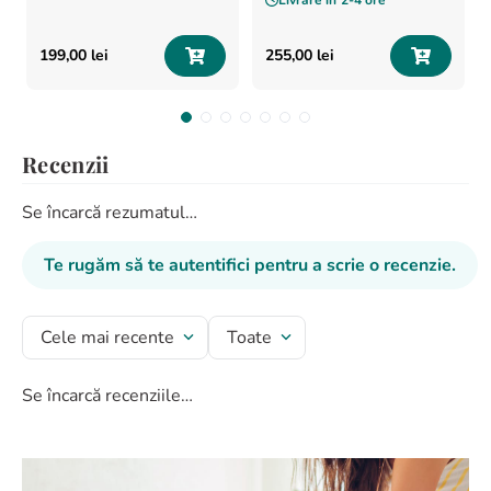
Livrare în
2-4 ore
199
,
00
lei
255
,
00
lei
Recenzii
Se încarcă rezumatul…
Te rugăm să te autentifici pentru a scrie o recenzie.
Cele mai recente
Toate
Se încarcă recenziile…