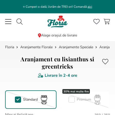
⭐️ Cumperi o dată, livrăm de TREI ori! Comandă
aici
Caută flori, plante, cadouri...
Alege orașul de livrare
Aranjamente Florale
Aranjamente Speciale
Aranjamen
CĂUTĂRI POPULARE
1
.
bujor
Aranjament cu lisianthus si
2
.
trandafir
greentricks
3
.
coroana funerara
Livrare în
2-4 ore
4
.
floarea soarelui
5
.
buchet lalele
Standard
Premium
6
.
hortensie
7
.
buchet crini
Mesaj felicitare