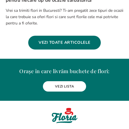
pentru fiecare tip de ocazie sarbatorita
Vrei sa trimiti flori in Bucuresti? Ti-am pregatit zece tipuri de ocazii
la care trebuie sa oferi flori si care sunt florile cele mai potrivite
pentru a fi oferite.
VEZI TOATE ARTICOLELE
Orașe în care livrăm buchete de flori:
Alba Iulia
Arad
Bacau
Baia Mare
Berceni
Bistrita
VEZI LISTA
Botosani
Bragadiru
Braila
Brasov
BUCURESTI
Buzau
Carei
Chiajna
Chitila
Cluj-Napoca
Constanta
Craiova
Curtea de Arges
Dobroesti
Domnesti
Drobeta-Turnu Severin
Dudu
Focsani
Galati
Giurgiu
Gura Humorului
Hunedoara
Iasi
Jilava
Lehliu-Gara
Lupeni
Magurele
Medias