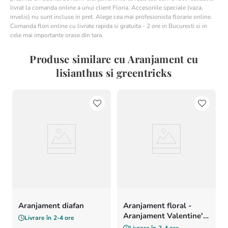
livrat la comanda online a unui client Floria. Accesoriile speciale (vaza,
invelis) nu sunt incluse in pret. Alege cea mai profesionista florarie online.
Comanda flori online cu livrate rapida si gratuita - 2 ore in Bucuresti si in
cele mai importante orase din tara.
Produse similare cu Aranjament cu
lisianthus si greentricks
Aranjament diafan
Aranjament floral -
Aranjament Valentine's
Livrare în
2-4 ore
Day