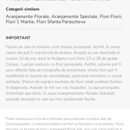
Categorii similare
Aranjamente Florale
,
Aranjamente Speciale
,
Flori Florii
,
Flori 1 Martie
,
Flori Sfanta Parascheva
IMPORTANT
Florile pe care le folosim sunt mereu proaspete. Astfel, în unele
cazuri ele pot fi sub formă de boboci. Aceștia se vor deschide în
maxim 24 de ore, dacă în încăpere sunt între 23 și 25 de grade
Celsius. Lucram exclusiv cu flori proaspete. Astfel, culorile pot fi
usor diferite fata de fotografia de prezentare. Unele flori pot fi
modificate in functie de sezonalitate, pastrand cromatica si suma
achitata. Sfaturi de ingrijire buchete de flori: taiati coditele florilor
in diagonala. Asezati-le intr-un vas incapator, cu apa proaspata.
Schimbati apa zilnic. In cazul aranjamentelor florale, hidratati
periodic buretele in care au fost pozitionate florile.
Pretul produsului include o felicitare personalizata cu textul ales de
Dumneavoastra. Livrarea buchetelor de flori se face prin curier propriu. Poza
prezinta un buchet de flori / aranjament floral real, asa cum a fost realizat si