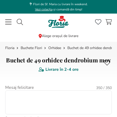
💐 Flori de Sf. Maria cu livrare în weekend.
Vezi colecția
și comandă din timp!
Caută flori, plante, cadouri...
Alege orașul de livrare
Buchete Flori
Orhidee
Buchet de 49 orhidee dendro
CĂUTĂRI POPULARE
1
.
bujor
Buchet de 49 orhidee dendrobium mov
2
.
trandafir
Livrare în
2-4 ore
3
.
coroana funerara
4
.
floarea soarelui
Mesaj felicitare
350
/ 350
5
.
buchet lalele
6
.
hortensie
7
.
buchet trandafiri