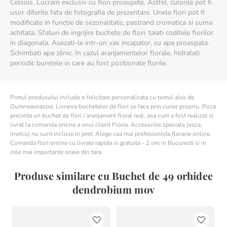
Celsius. Lucram exclusiv cu flori proaspete. Astfel, culorile pot fi
usor diferite fata de fotografia de prezentare. Unele flori pot fi
modificate in functie de sezonalitate, pastrand cromatica si suma
achitata. Sfaturi de ingrijire buchete de flori: taiati coditele florilor
in diagonala. Asezati-le intr-un vas incapator, cu apa proaspata.
Schimbati apa zilnic. In cazul aranjamentelor florale, hidratati
periodic buretele in care au fost pozitionate florile.
Pretul produsului include o felicitare personalizata cu textul ales de
Dumneavoastra. Livrarea buchetelor de flori se face prin curier propriu. Poza
prezinta un buchet de flori / aranjament floral real, asa cum a fost realizat si
livrat la comanda online a unui client Floria. Accesoriile speciale (vaza,
invelis) nu sunt incluse in pret. Alege cea mai profesionista florarie online.
Comanda flori online cu livrate rapida si gratuita - 2 ore in Bucuresti si in
cele mai importante orase din tara.
Produse similare cu Buchet de 49 orhidee
dendrobium mov