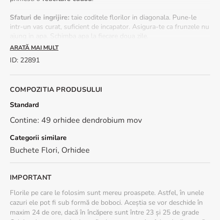
Sfaturi de ingrijire:
taie coditele florilor in diagonala. Pune-le
intr-un vas curat, suficient de incapator. Asigura-te ca frunzele nu
ajung in apa. Schimba apa la fiecare doua zile.
ARATĂ MAI MULT
Sezonalitate:
*In perioada august - septembrie stocul orhideei
ID
:
22891
cymbidium este limitat si poate fi inlocuita cu orhidee
Phalaenopsis sau Vanda.
COMPOZITIA PRODUSULUI
Dimensiune: 40 cm (inaltime) - 30 cm (diametrul buchetului)
Standard
Contine: 49 orhidee dendrobium mov
Categorii similare
Buchete Flori
,
Orhidee
IMPORTANT
Florile pe care le folosim sunt mereu proaspete. Astfel, în unele
cazuri ele pot fi sub formă de boboci. Aceștia se vor deschide în
maxim 24 de ore, dacă în încăpere sunt între 23 și 25 de grade