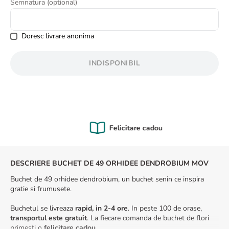
Semnatura (optional)
8
.
buchet crini
9
.
trandafiri albi
Doresc livrare anonima
10
.
crin
INDISPONIBIL
Felicitare cadou
DESCRIERE BUCHET DE 49 ORHIDEE DENDROBIUM MOV
Buchet de 49 orhidee dendrobium, un buchet senin ce inspira
gratie si frumusete.
Buchetul se livreaza
rapid, in 2-4 ore
. In peste 100 de orase,
transportul este gratuit
. La fiecare comanda de buchet de flori
primesti o
felicitare cadou
.