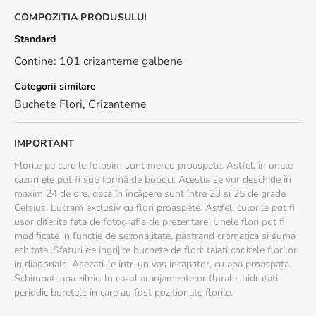
COMPOZITIA PRODUSULUI
Standard
Contine: 101 crizanteme galbene
Categorii similare
Buchete Flori
,
Crizanteme
IMPORTANT
Florile pe care le folosim sunt mereu proaspete. Astfel, în unele
cazuri ele pot fi sub formă de boboci. Aceștia se vor deschide în
maxim 24 de ore, dacă în încăpere sunt între 23 și 25 de grade
Celsius. Lucram exclusiv cu flori proaspete. Astfel, culorile pot fi
usor diferite fata de fotografia de prezentare. Unele flori pot fi
modificate in functie de sezonalitate, pastrand cromatica si suma
achitata. Sfaturi de ingrijire buchete de flori: taiati coditele florilor
in diagonala. Asezati-le intr-un vas incapator, cu apa proaspata.
Schimbati apa zilnic. In cazul aranjamentelor florale, hidratati
periodic buretele in care au fost pozitionate florile.