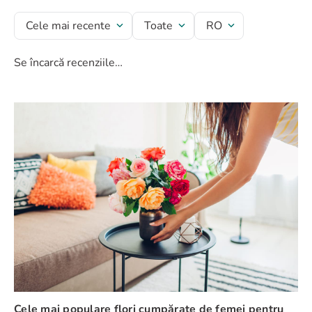
Titlu recenzie
Cele mai recente
Toate
RO
Se încarcă recenziile…
Evaluează produsul cu un rating între 1 și 5 stele
★
★
★
★
★
Numele tău
Adresă de e-mail
Scrie o recenzie
Cele mai populare flori cumpărate de femei pentru