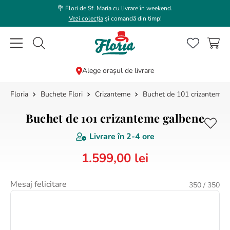
💐 Flori de Sf. Maria cu livrare în weekend.
Vezi colecția
și comandă din timp!
Caută flori, plante, cadouri...
Alege orașul de livrare
Buchete Flori
Crizanteme
Buchet de 101 crizanteme 
CĂUTĂRI POPULARE
1
.
trandafir
Buchet de 101 crizanteme galbene
2
.
coroana funerara
Livrare în
2-4 ore
3
.
floarea soarelui
1
.
599
,
00
lei
4
.
buchet lalele
5
.
hortensie
Mesaj felicitare
350
/ 350
6
.
buchet trandafiri
7
.
trandafiri albi