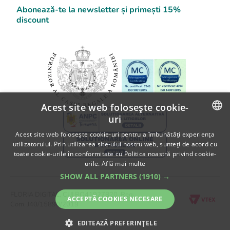
Comanda flori online
Cum platesc
F.A.Q.
Abonează-te la newsletter și primești 15%
Detalii Contact
discount
Blog Flori
SOL
Informatii despre livrare
A.N.P.C.
Politica de returnare
A.N.P.C. - SAL
Fii partener Floria!
Acest site web folosește cookie-
uri
ROMANIAN
Acest site web folosește cookie-uri pentru a îmbunătăți experiența
utilizatorului. Prin utilizarea site-ului nostru web, sunteți de acord cu
ENGLISH
toate cookie-urile în conformitate cu Politica noastră privind cookie-
urile.
Află mai multe
SHOW ALL PARTNERS
(1910) →
FLORIA DIGITAL, CUI RO41927820, Reg.
ACCEPTĂ COOKIES NECESARE
Com. J40/15890/2019
EDITEAZĂ PREFERINȚELE