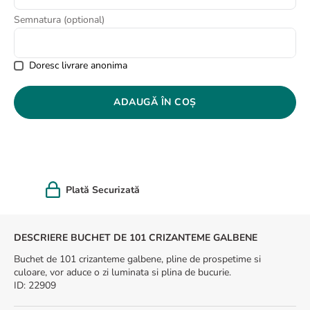
8
.
buchet crini
Semnatura (optional)
9
.
crin
10
.
ranunculus
Doresc livrare anonima
ADAUGĂ ÎN COȘ
Felicitare cadou
DESCRIERE BUCHET DE 101 CRIZANTEME GALBENE
Buchet de 101 crizanteme galbene, pline de prospetime si
culoare, vor aduce o zi luminata si plina de bucurie.
ID
:
22909