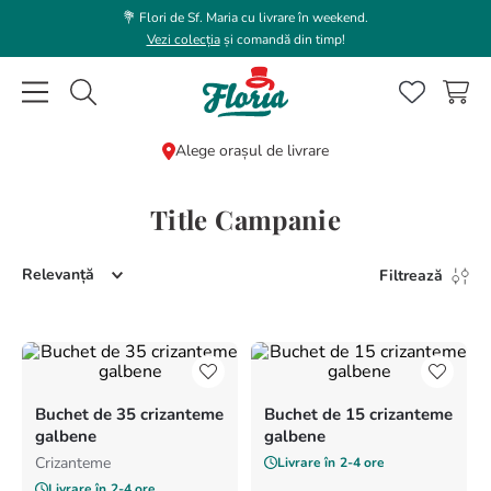
💐 Flori de Sf. Maria cu livrare în weekend.
Vezi colecția
și comandă din timp!
Caută flori, plante, cadouri...
Alege orașul de livrare
CĂUTĂRI POPULARE
Title Campanie
1
.
trandafir
Relevanță
2
.
coroana funerara
Filtrează
3
.
floarea soarelui
4
.
buchet lalele
5
.
hortensie
Buchet de 35 crizanteme
Buchet de 15 crizanteme
6
.
buchet trandafiri
galbene
galbene
Crizanteme
Livrare în
2-4 ore
7
.
buchet crini
Livrare în
2-4 ore