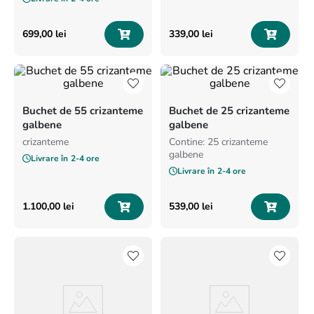
8
.
trandafiri albi
9
.
crin
699
,
00
lei
339
,
00
lei
10
.
ranunculus
Buchet de 55 crizanteme
Buchet de 25 crizanteme
galbene
galbene
crizanteme
Contine: 25 crizanteme
galbene
Livrare în
2-4 ore
Livrare în
2-4 ore
1
.
100
,
00
lei
539
,
00
lei