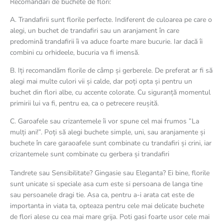
Recomandari de buchete de flori:
A. Trandafirii sunt florile perfecte. Indiferent de culoarea pe care o
alegi, un buchet de trandafiri sau un aranjament în care
predomină trandafirii îi va aduce foarte mare bucurie. Iar dacă îi
combini cu orhideele, bucuria va fi imensă.
B. Iți recomandăm florile de câmp și gerberele. De preferat ar fi să
alegi mai multe culori vii și calde, dar poți opta și pentru un
buchet din flori albe, cu accente colorate. Cu siguranță momentul
primirii lui va fi, pentru ea, ca o petrecere reușită.
C. Garoafele sau crizantemele îi vor spune cel mai frumos ”La
mulți ani!”. Poți să alegi buchete simple, uni, sau aranjamente și
buchete în care garaoafele sunt combinate cu trandafiri și crini, iar
crizantemele sunt combinate cu gerbera și trandafiri
Tandrete sau Sensibilitate? Gingasie sau Eleganta? Ei bine, florile
sunt unicate si speciale asa cum este si persoana de langa tine
sau persoanele dragi tie. Asa ca, pentru a-i arata cat este de
importanta in viata ta, opteaza pentru cele mai delicate buchete
de flori alese cu cea mai mare grija. Poti gasi foarte usor cele mai