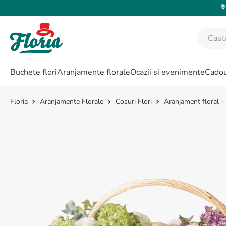
💐
Caută fl
CĂUTĂRI POPULARE
Buchete flori
Aranjamente florale
Ocazii si evenimente
Cadou
1
.
bujor
2
.
trandafir
Aranjamente Florale
Cosuri Flori
Aranjament floral -
3
.
coroana funerara
4
.
floarea soarelui
5
.
buchet lalele
6
.
hortensie
7
.
buchet crini
8
.
buchet trandafiri
9
.
trandafiri albi
10
.
crin