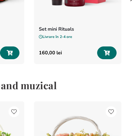
Set mini Rituals
Livrare în
2-4 ore
160
,
00
lei
Gand muzical