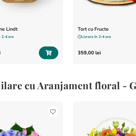
e Lindt
Tort cu Fructe
n
2-4 ore
Livrare în
2-4 ore
i
359
,
00
lei
ilare cu Aranjament floral - 