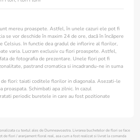
i Flori
,
Flori Florii
sunt mereu proaspete. Astfel, în unele cazuri ele pot fi
ia se vor deschide în maxim 24 de ore, dacă în încăpere
 Celsius. In functie dea gradul de inflorire al florilor,
te varia. Lucram exclusiv cu flori proaspete. Astfel,
e fata de fotografia de prezentare. Unele flori pot fi
ezonalitate, pastrand cromatica si incadrandu-ne in suma
de flori: taiati coditele florilor in diagonala. Asezati-le
a proaspata. Schimbati apa zilnic. In cazul
ratati periodic buretele in care au fost pozitionate
sonalizata cu textul ales de Dumneavoastra. Livrarea buchetelor de flori se face
 de flori / aranjament floral real, asa cum a fost realizat si livrat la comanda