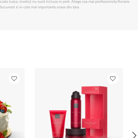
ciale (vaza, invelis) nu sunt incluse in pret. Alege cea mai profesionista florarie
Bucuresti si in cele mai importante orase din tara.