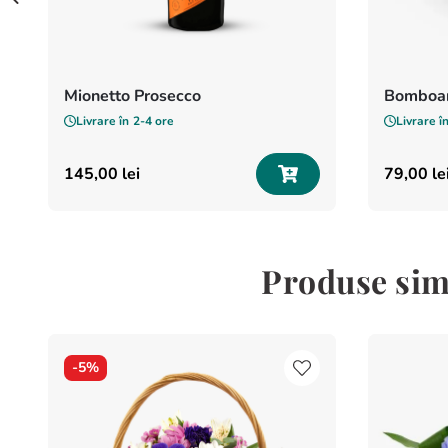
Mionetto Prosecco
Bomboan
Livrare în
2-4 ore
Livrare î
145
,
00
lei
79
,
00
le
Produse sim
-
5%