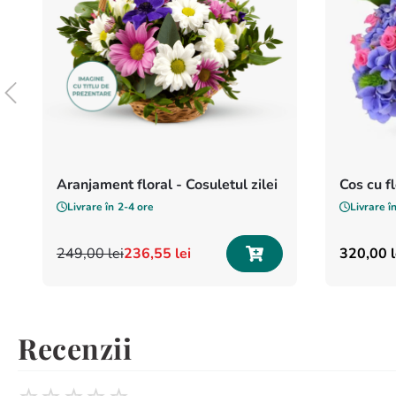
Aranjament floral - Cosuletul zilei
Cos cu fl
Livrare în
2-4 ore
Livrare î
249
,
00
lei
236
,
55
lei
320
,
00
l
Recenzii
☆
☆
☆
☆
☆