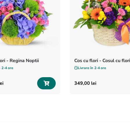
ori - Regina Noptii
Cos cu flori - Cosul cu flor
n
2-4 ore
Livrare în
2-4 ore
ei
349
,
00
lei