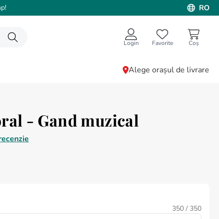
p!
RO
Login
Favorite
Alege orașul de livrare
ral - Gand muzical
recenzie
350
/ 350