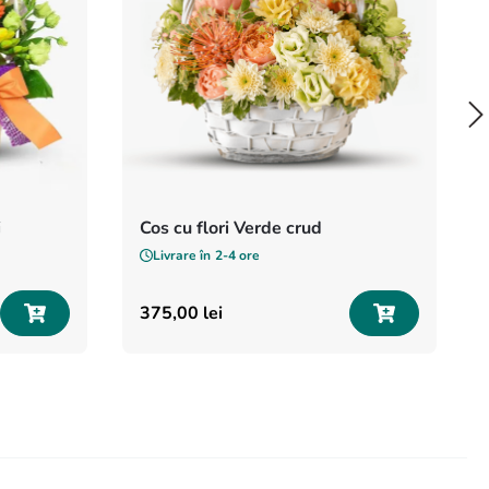
i
Cos cu flori Verde crud
Livrare în
2-4 ore
375
,
00
lei