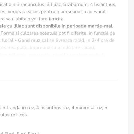
cat din 5 ranunculus, 3 liliac, 5 viburnum, 4 lisianthus,
oses, verdeata si cos pentru o persoana cu adevarat
a sau iubita o vei face fericita!
le cu liliac sunt disponibile in perioada martie-mai.
 Forma si culoarea acestuia pot fi diferite, in functie de
 floral - Gand muzical
se livreaza rapid, in 2-4 ore de
cesarea platii, impreuna cu o felicitare cadou.
lori naturale, proaspete, nuanta acestora poate fi
 de prezentare.
sunt puse florile pentru a le mentine proaspete.
5 trandafiri roz, 4 lisianthus roz, 4 minirosa roz, 5
culus roz, cos