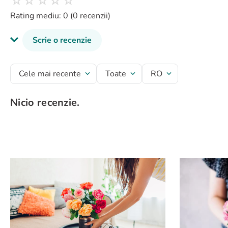
Rating mediu: 0
(0 recenzii)
Scrie o recenzie
Titlu recenzie
Cele mai recente
Toate
RO
Nicio recenzie.
Evaluează produsul cu un rating între 1 și 5 stele
★
★
★
★
★
Numele tău
Adresă de e-mail
Scrie o recenzie