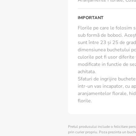
Aranjamente Florale
,
Cosur
IMPORTANT
Florile pe care le folosim 
sub formă de boboci. Aceșt
sunt între 23 și 25 de grade
dimensiunea buchetului poa
culorile pot fi usor diferit
modificate in functie de s
achitata.
Sfaturi de ingrijire buchete 
intr-un vas incapator, cu ap
aranjamentelor florale, hid
florile.
Pretul produsului include o felicitare per
prin curier propriu. Poza prezinta un buchet