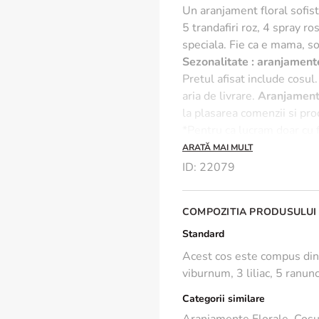
Un aranjament floral sofisti
5 trandafiri roz, 4 spray r
speciala. Fie ca e mama, sor
Sezonalitate : aranjamente
Pretul afisat include cosul.
aria de livrare.
Aranjament
la plasarea comenzii si pro
*Pentru ca lucram doar cu f
diferita fata de fotografia
ARATĂ MAI MULT
Hidratati buretele in care 
ID
:
22079
COMPOZITIA PRODUSULUI
Standard
Acest cos este compus din: 
viburnum, 3 liliac, 5 ranun
Categorii similare