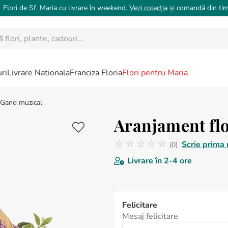
 Flori de Sf. Maria cu livrare în weekend.
Vezi colecția
și comandă din tim
ori, plante, cadouri...
ri
Livrare Nationala
Franciza Floria
Flori pentru Maria
 Gand muzical
Aranjament flo
☆
☆
☆
☆
☆
Scrie prima 
(
0
)
Nicio recenzie
Livrare în
2-4 ore
Felicitare
Mesaj felicitare