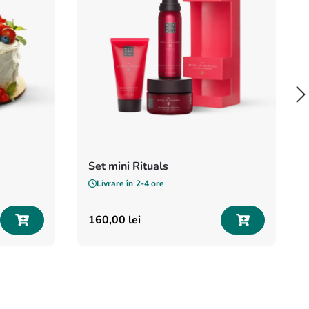
Set mini Rituals
Livrare în
2-4 ore
160
,
00
lei