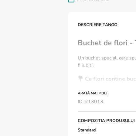
DESCRIERE TANGO
Buchet de flori -
Un buchet special, care spu
fi iubit”.
💐 Ce flori contine bu
Buchetul contine trandafiri
ARATĂ MAI MULT
pentru o femeie care apreci
ID
:
213013
✨ Beneficii exclusive:
COMPOZITIA PRODUSULUI
✅ Livrare rapidă în 2-4 or
Standard
✅ Felicitare cadou inclusă