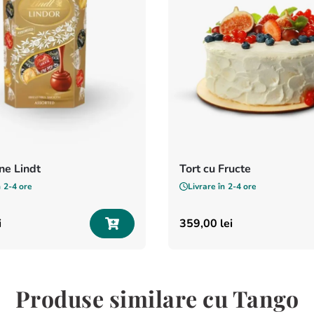
e Lindt
Tort cu Fructe
n
2-4 ore
Livrare în
2-4 ore
i
359
,
00
lei
Produse similare cu Tango