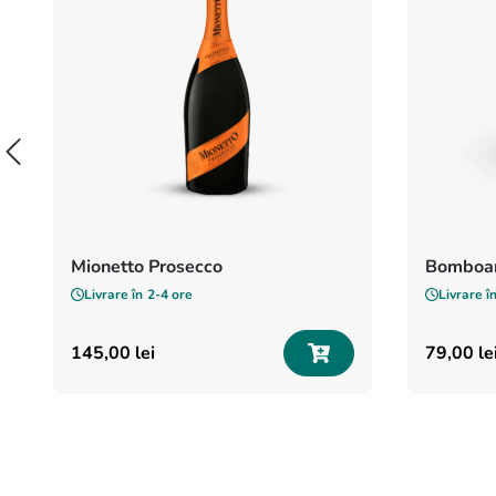
Mionetto Prosecco
Bomboan
Livrare în
2-4 ore
Livrare î
145
,
00
lei
79
,
00
le