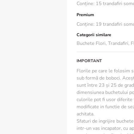
Conține: 15 trandafiri som
emoțional puternic.
Premium
🌿 Ingrijire buchet
Conține: 19 trandafiri som
Iata cum poti sa pastrezi f
Categorii similare
- Foloseste apa plata. Ump
Buchete Flori
,
Trandafiri
,
F
- Toarna in apa putina zeam
- Atunci cand tai coditele fl
liber, tija absoarbe aer, d
IMPORTANT
aproximativ 2 cm.
Florile pe care le folosim 
- Cand pui florile in vaza, 
sub formă de boboci. Aceșt
- Schimba apa zilnic.
sunt între 23 și 25 de grade
dimensiunea buchetului poa
*Pentru ca lucram doar cu 
culorile pot fi usor diferit
diferita fata de fotografi
modificate in functie de s
achitata.
Sfaturi de ingrijire buchete 
intr-un vas incapator, cu ap