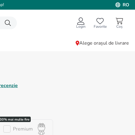
p!
RO
Login
Favorite
Alege orașul de livrare
recenzie
Premium