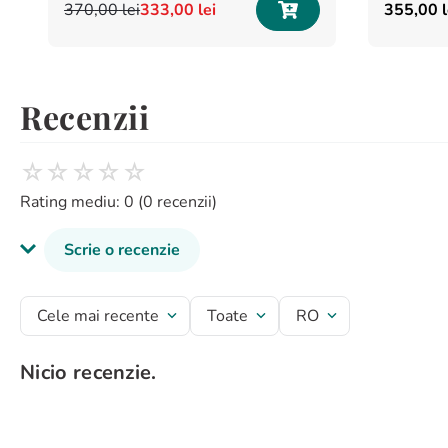
370
,
00
lei
333
,
00
lei
355
,
00
Recenzii
☆
☆
☆
☆
☆
Rating mediu: 0
(0 recenzii)
Scrie o recenzie
Titlu recenzie
Cele mai recente
Toate
RO
Nicio recenzie.
Evaluează produsul cu un rating între 1 și 5 stele
★
★
★
★
★