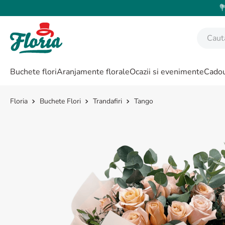
💐
Caută fl
CĂUTĂRI POPULARE
Buchete flori
Aranjamente florale
Ocazii si evenimente
Cadou
1
.
bujor
2
.
trandafir
Buchete Flori
Trandafiri
Tango
3
.
coroana funerara
4
.
floarea soarelui
5
.
buchet lalele
6
.
hortensie
7
.
buchet crini
8
.
buchet trandafiri
9
.
trandafiri albi
10
.
crin