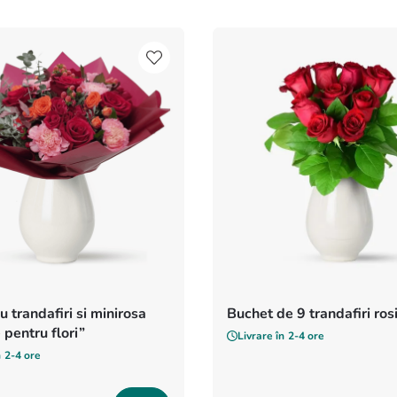
u trandafiri si minirosa
Buchet de 9 trandafiri rosi
 pentru flori”
Livrare în
2-4 ore
n
2-4 ore