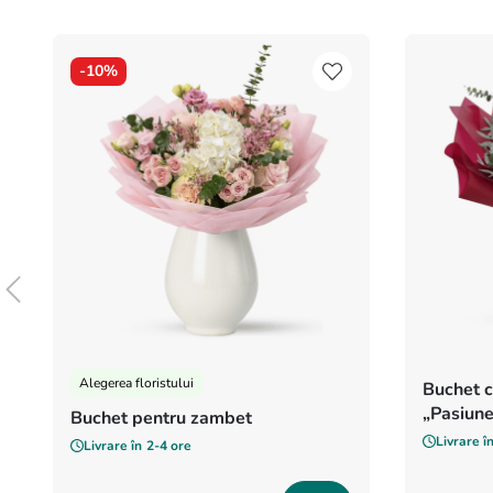
-
10%
Alegerea floristului
Buchet c
„Pasiune
Buchet pentru zambet
Livrare î
Livrare în
2-4 ore