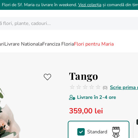
 Flori de Sf. Maria cu livrare în weekend.
Vezi colecția
și comandă din tim
ori, plante, cadouri...
ri
Livrare Nationala
Franciza Floria
Flori pentru Maria
Tango
☆
☆
☆
☆
☆
Scrie prima 
(
0
)
Nicio recenzie
Livrare în
2-4 ore
359
,
00
lei
Standard