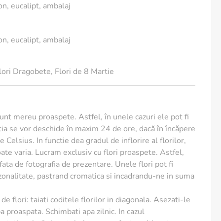
on, eucalipt, ambalaj
on, eucalipt, ambalaj
lorile proaspete cat mai mult timp:
le vaza pana la jumatate.
lori Dragobete
,
Flori de 8 Martie
a de lamaie si putin zahar.
orilor, e indicat sa faci acest lucru sub apa. Taiate in aer
ucand la moartea prematura a plantei. Taie codita oblic,
sunt mereu proaspete. Astfel, în unele cazuri ele pot fi
nu lasa apa pe tulpina, muguri sau frunze.
ia se vor deschide în maxim 24 de ore, dacă în încăpere
 Celsius. In functie dea gradul de inflorire al florilor,
te varia. Lucram exclusiv cu flori proaspete. Astfel,
flori naturale, proaspete, nuanta acestora poate fi
e fata de fotografia de prezentare. Unele flori pot fi
a de prezentare.
ezonalitate, pastrand cromatica si incadrandu-ne in suma
de flori: taiati coditele florilor in diagonala. Asezati-le
a proaspata. Schimbati apa zilnic. In cazul