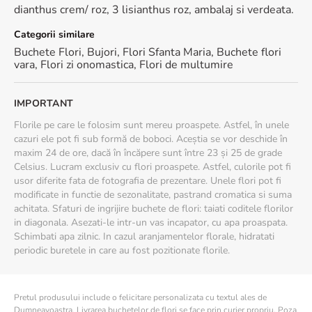
dianthus crem/ roz, 3 lisianthus roz, ambalaj si verdeata.
Categorii similare
Buchete Flori
,
Bujori
,
Flori Sfanta Maria
,
Buchete flori
vara
,
Flori zi onomastica
,
Flori de multumire
IMPORTANT
Florile pe care le folosim sunt mereu proaspete. Astfel, în unele
cazuri ele pot fi sub formă de boboci. Aceștia se vor deschide în
maxim 24 de ore, dacă în încăpere sunt între 23 și 25 de grade
Celsius. Lucram exclusiv cu flori proaspete. Astfel, culorile pot fi
usor diferite fata de fotografia de prezentare. Unele flori pot fi
modificate in functie de sezonalitate, pastrand cromatica si suma
achitata. Sfaturi de ingrijire buchete de flori: taiati coditele florilor
in diagonala. Asezati-le intr-un vas incapator, cu apa proaspata.
Schimbati apa zilnic. In cazul aranjamentelor florale, hidratati
periodic buretele in care au fost pozitionate florile.
Pretul produsului include o felicitare personalizata cu textul ales de
Dumneavoastra. Livrarea buchetelor de flori se face prin curier propriu. Poza