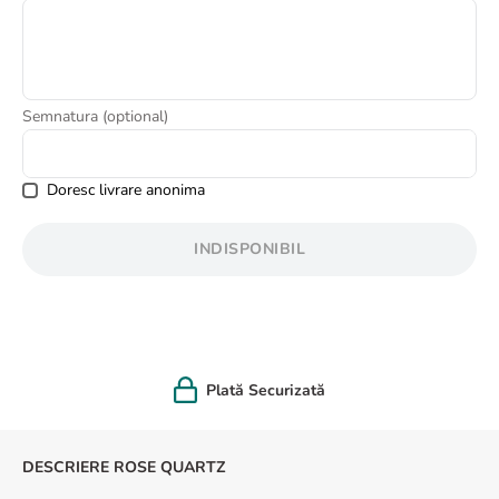
8
.
buchet crini
9
.
crin
10
.
ranunculus
Semnatura (optional)
Doresc livrare anonima
INDISPONIBIL
Plată Securizată
DESCRIERE ROSE QUARTZ