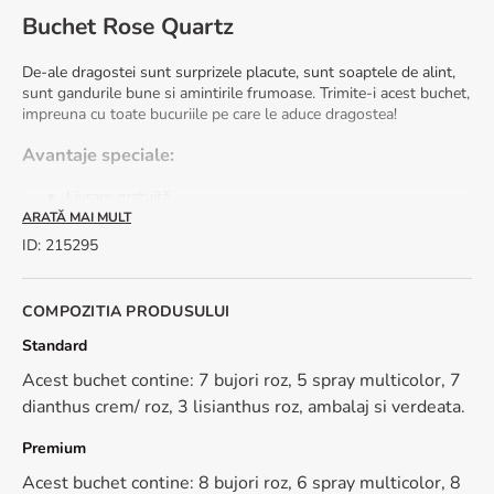
Buchet Rose Quartz
De-ale dragostei sunt surprizele placute, sunt soaptele de alint,
sunt gandurile bune si amintirile frumoase. Trimite-i acest buchet,
impreuna cu toate bucuriile pe care le aduce dragostea!
Avantaje speciale:
Livrare gratuită
Felicitare cadou
ARATĂ MAI MULT
Livrare rapidă în 2-4 ore.
ID
:
215295
Sfaturi de ingrijire
COMPOZITIA PRODUSULUI
taie usor tulpinile inainte de a le pune in apa
schimba apa zilnic
Standard
tine buchetul departe de caldura
Acest buchet contine: 7 bujori roz, 5 spray multicolor, 7
Dimensiune aranjament: 15-20 cm (inaltime) - 20-30 cm (latime)
dianthus crem/ roz, 3 lisianthus roz, ambalaj si verdeata.
Sezonalitate: buchetele cu bujori sunt disponibile in perioada
aprilie-iunie.
Premium
Acest buchet contine: 8 bujori roz, 6 spray multicolor, 8