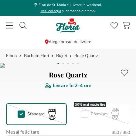
💐 Flori de Sf. Maria cu livrare în weekend.
Vezi colecția
și comandă din timp!
Caută flori, plante, cadouri...
Alege orașul de livrare
Buchete Flori
Bujori
Rose Quartz
CĂUTĂRI POPULARE
1
.
trandafir
Rose Quartz
2
.
coroana funerara
Livrare în
2-4 ore
3
.
floarea soarelui
4
.
buchet lalele
5
.
hortensie
Standard
Premium
6
.
buchet trandafiri
7
.
trandafiri albi
Mesaj felicitare
350
/ 350