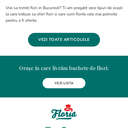
Vrei sa trimiti flori in Bucuresti? Ti-am pregatit zece tipuri de ocazii
la care trebuie sa oferi flori si care sunt florile cele mai potrivite
pentru a fi oferite.
VEZI TOATE ARTICOLELE
Orașe în care livrăm buchete de flori:
Alba Iulia
Arad
Bacau
Baia Mare
Berceni
Bistrita
VEZI LISTA
Botosani
Bragadiru
Braila
Brasov
BUCURESTI
Buzau
Carei
Chiajna
Chitila
Cluj-Napoca
Constanta
Craiova
Curtea de Arges
Dobroesti
Domnesti
Drobeta-Turnu Severin
Dudu
Focsani
Galati
Giurgiu
Gura Humorului
Hunedoara
Iasi
Jilava
Lehliu-Gara
Lupeni
Magurele
Medias