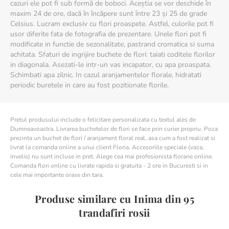
cazuri ele pot fi sub formă de boboci. Aceștia se vor deschide în
maxim 24 de ore, dacă în încăpere sunt între 23 și 25 de grade
Celsius. Lucram exclusiv cu flori proaspete. Astfel, culorile pot fi
usor diferite fata de fotografia de prezentare. Unele flori pot fi
modificate in functie de sezonalitate, pastrand cromatica si suma
achitata. Sfaturi de ingrijire buchete de flori: taiati coditele florilor
in diagonala. Asezati-le intr-un vas incapator, cu apa proaspata.
Schimbati apa zilnic. In cazul aranjamentelor florale, hidratati
periodic buretele in care au fost pozitionate florile.
Pretul produsului include o felicitare personalizata cu textul ales de
Dumneavoastra. Livrarea buchetelor de flori se face prin curier propriu. Poza
prezinta un buchet de flori / aranjament floral real, asa cum a fost realizat si
livrat la comanda online a unui client Floria. Accesoriile speciale (vaza,
invelis) nu sunt incluse in pret. Alege cea mai profesionista florarie online.
Comanda flori online cu livrate rapida si gratuita - 2 ore in Bucuresti si in
cele mai importante orase din tara.
Produse similare cu Inima din 95
trandafiri rosii