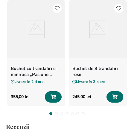
Buchet cu trandafiri si
Buchet de 9 trandafiri
minirosa „Pasiune
rosii
pentru flori”
Livrare în
2-4 ore
Livrare în
2-4 ore
355
,
00
lei
245
,
00
lei
Recenzii