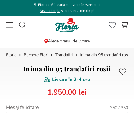
💐 Flori de Sf. Maria cu livrare în weekend.
Vezi colecția
și comandă din timp!
Caută flori, plante, cadouri...
Alege orașul de livrare
Buchete Flori
Trandafiri
Inima din 95 trandafiri rosii
CĂUTĂRI POPULARE
1
.
bujor
Inima din 95 trandafiri rosii
2
.
trandafir
Livrare în
2-4 ore
3
.
coroana funerara
1
.
950
,
00
lei
4
.
floarea soarelui
5
.
buchet lalele
Mesaj felicitare
350
/ 350
6
.
hortensie
7
.
buchet trandafiri