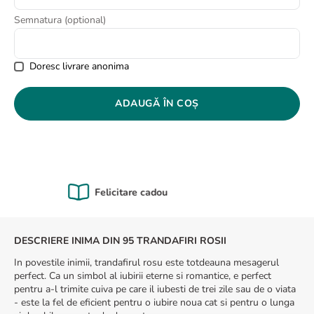
8
.
buchet crini
Semnatura (optional)
9
.
trandafiri albi
10
.
crin
Doresc livrare anonima
ADAUGĂ ÎN COȘ
Calitate Garantată
DESCRIERE INIMA DIN 95 TRANDAFIRI ROSII
In povestile inimii, trandafirul rosu este totdeauna mesagerul
perfect. Ca un simbol al iubirii eterne si romantice, e perfect
pentru a-l trimite cuiva pe care il iubesti de trei zile sau de o viata
- este la fel de eficient pentru o iubire noua cat si pentru o lunga