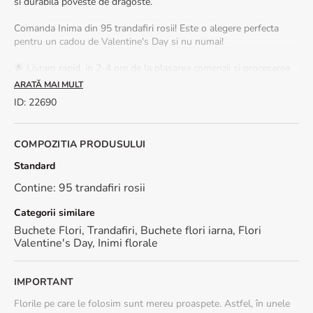
si durabila poveste de dragoste.
Comanda Inima din 95 trandafiri rosii! Este o alegere perfecta
pentru un cadou de Valentine's Day si nu numai!
🌟 Livram rapid, in 2-4 ore de la plasarea comenzii si procesarea
platii.
ARATĂ MAI MULT
💧 Hidrateaza buretele in care sunt fixate florile pentru a le
ID
:
22690
mentine proaspete pentru mai mult timp.
Dimensiune: 51 cm (diametrul aranjamentului)
COMPOZITIA PRODUSULUI
Standard
Contine: 95 trandafiri rosii
Categorii similare
Buchete Flori
,
Trandafiri
,
Buchete flori iarna
,
Flori
Valentine's Day
,
Inimi florale
IMPORTANT
Florile pe care le folosim sunt mereu proaspete. Astfel, în unele