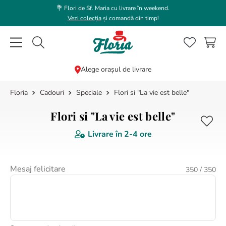
💐 Flori de Sf. Maria cu livrare în weekend.
Vezi colecția
și comandă din timp!
Caută flori, plante, cadouri...
Alege orașul de livrare
Cadouri
Speciale
Flori si "La vie est belle"
CĂUTĂRI POPULARE
1
.
trandafir
Flori si "La vie est belle"
2
.
coroana funerara
Livrare în
2-4 ore
3
.
floarea soarelui
4
.
buchet lalele
Mesaj felicitare
350
/ 350
5
.
hortensie
6
.
buchet trandafiri
7
.
buchet crini