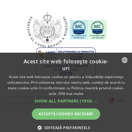
SOL
Informatii despre livrare
A.N.P.C.
Politica de returnare
A.N.P.C. - SAL
Fii partener Floria!
Acest site web folosește cookie-
uri
ROMANIAN
Acest site web folosește cookie-uri pentru a îmbunătăți experiența
utilizatorului. Prin utilizarea site-ului nostru web, sunteți de acord cu
ENGLISH
toate cookie-urile în conformitate cu Politica noastră privind cookie-
urile.
Află mai multe
FLORIA DIGITAL, CUI RO41927820, Reg.
SHOW ALL PARTNERS
(1910) →
Com. J40/15890/2019
ACCEPTĂ COOKIES NECESARE
EDITEAZĂ PREFERINȚELE