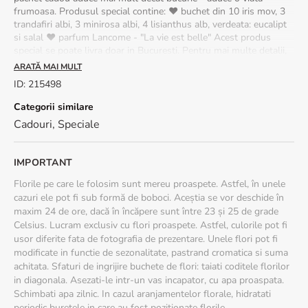
frumoasa. Produsul special contine: ♥ buchet din 10 iris mov, 3
trandafiri albi, 3 minirosa albi, 4 lisianthus alb, verdeata: eucalipt
si salal ♥ parfum Lancome - "La vie est belle" Acest produs
special se poate livra doar in Bucuresti. Pentru mai multe detalii,
va rugam sa ne contactati telefonic la *9595 (mobil - tarif normal)
ARATĂ MAI MULT
/ +4021 300 9595 (national/international) sau prin e-mail la
ID
:
215498
comenzi@floria.ro.
Categorii similare
Cadouri
,
Speciale
IMPORTANT
Florile pe care le folosim sunt mereu proaspete. Astfel, în unele
cazuri ele pot fi sub formă de boboci. Aceștia se vor deschide în
maxim 24 de ore, dacă în încăpere sunt între 23 și 25 de grade
Celsius. Lucram exclusiv cu flori proaspete. Astfel, culorile pot fi
usor diferite fata de fotografia de prezentare. Unele flori pot fi
modificate in functie de sezonalitate, pastrand cromatica si suma
achitata. Sfaturi de ingrijire buchete de flori: taiati coditele florilor
in diagonala. Asezati-le intr-un vas incapator, cu apa proaspata.
Schimbati apa zilnic. In cazul aranjamentelor florale, hidratati
periodic buretele in care au fost pozitionate florile.