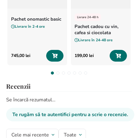
Livrare 24-48 h
Pachet onomastic basic
Pachet cadou cu vin,
Livrare în
2-4 ore
cafea si ciocolata
Livrare în
24-48 ore
745
,
00
lei
199
,
00
lei
Recenzii
Se încarcă rezumatul…
Te rugăm să te autentifici pentru a scrie o recenzie.
Cele mai recente
Toate