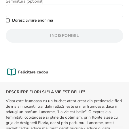
Semnatura (optional)
8
.
trandafiri albi
9
.
crin
Doresc livrare anonima
10
.
ranunculus
INDISPONIBIL
Calitate Garantată
DESCRIERE FLORI SI "LA VIE EST BELLE"
Viata este frumoasa cu un buchet atent creat din pretioasele flori
de iris si inocentii trandafiri albi.Si este si mai frumoasa, daca ii
adaugi un parfum Lancome, "La vie est belle". O expresie a
feminitatii copilaroase si pline de optimism, prin florile alese cu
grija de designerii Floria, dar si prin parfumul Lancome, acest
pachet cadou aduce mai mult decat bucurie - aduce o viata