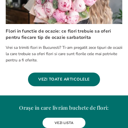
Flori in functie de ocazie: ce flori trebuie sa oferi
pentru fiecare tip de ocazie sarbatorita
Vrei sa trimiti flori in Bucuresti? Ti-am pregatit zece tipuri de ocazii
la care trebuie sa oferi flori si care sunt florile cele mai potrivite
pentru a fi oferite.
VEZI TOATE ARTICOLELE
Orașe în care livrăm buchete de flori:
Alba Iulia
Arad
Bacau
Baia Mare
Berceni
Bistrita
VEZI LISTA
Botosani
Bragadiru
Braila
Brasov
BUCURESTI