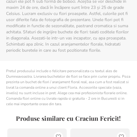
cazuri ele pot fi sub formă de boboci. Aceștia se vor deschide în
Calitate premium, flori proaspete selectate de floristi
maxim 24 de ore, dacă în încăpere sunt între 23 și 25 de grade
profesionisti
Celsius. Lucram exclusiv cu flori proaspete. Astfel, culorile pot fi
Experienta si eleganta, Floria fiind Furnizor Oficial al Casei
usor diferite fata de fotografia de prezentare. Unele flori pot fi
Regale a Romaniei
modificate in functie de sezonalitate, pastrand cromatica si suma
achitata. Sfaturi de ingrijire buchete de flori: taiati coditele florilor
in diagonala. Asezati-le intr-un vas incapator, cu apa proaspata.
Schimbati apa zilnic. In cazul aranjamentelor florale, hidratati
periodic buretele in care au fost pozitionate florile.
Pretul produsului include o felicitare personalizata cu textul ales de
Dumneavoastra. Livrarea buchetelor de flori se face prin curier propriu. Poza
prezinta un buchet de flori / aranjament floral real, asa cum a fost realizat si
livrat la comanda online a unui client Floria. Accesoriile speciale (vaza,
invelis) nu sunt incluse in pret. Alege cea mai profesionista florarie online.
Comanda flori online cu livrate rapida si gratuita - 2 ore in Bucuresti si in
cele mai importante orase din tara.
Produse similare cu Craciun Fericit!