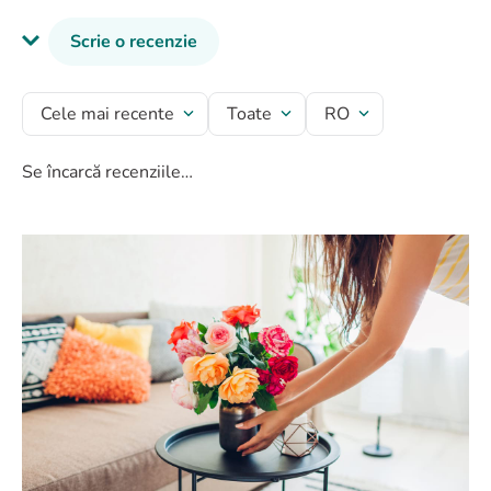
Scrie o recenzie
Titlu recenzie
Cele mai recente
Toate
RO
Se încarcă recenziile…
Evaluează produsul cu un rating între 1 și 5 stele
★
★
★
★
★
Numele tău
Adresă de e-mail
Scrie o recenzie