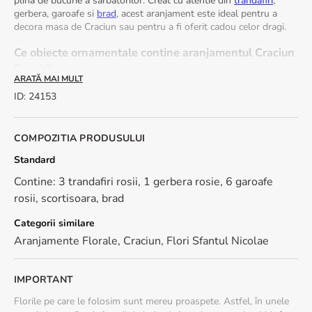
plina de bucurie a sarbatorilor. Creat cu atentie din
trandafiri
,
gerbera, garoafe si
brad
, acest aranjament este ideal pentru a
decora masa de Craciun sau pentru a fi oferit cadou celor dragi.
Ce obiecte ornamentale contine aranjamentul Craciun
Fericit?
ARATĂ MAI MULT
Aranjamentul include flori de sezon, verdeata specifica iernii si
ID
:
24153
decoratiuni tematice precum globuri si batoane de scortisoara.
Toate elementele sunt alese atent pentru a crea un design
armonios si festiv.
COMPOZITIA PRODUSULUI
Cum se ingrijeste aranjamentul Craciun Fericit?
Standard
Contine: 3 trandafiri rosii, 1 gerbera rosie, 6 garoafe
Pastreaza buretele floral usor umed, adaugand putina apa
rosii, scortisoara, brad
la 1-2 zile.
Aseaza aranjamentul intr-un spatiu racoros, ferit de caldura
Categorii similare
puternica sau soare direct.
Aranjamente Florale
,
Craciun
,
Flori Sfantul Nicolae
Beneficii Floria
Livrare rapidă in 2-4 ore in peste 100 de orașe
IMPORTANT
Felicitare cadou personalizata
Florile pe care le folosim sunt mereu proaspete. Astfel, în unele
Confidentialitate garantata la trimiterea cadourilor