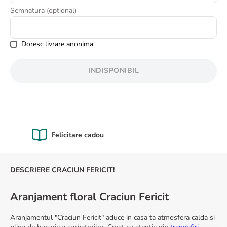
8
.
buchet crini
Semnatura (optional)
9
.
trandafiri albi
10
.
crin
Doresc livrare anonima
INDISPONIBIL
Calitate Garantată
DESCRIERE CRACIUN FERICIT!
Aranjament floral Craciun Fericit
Aranjamentul "Craciun Fericit" aduce in casa ta atmosfera calda si