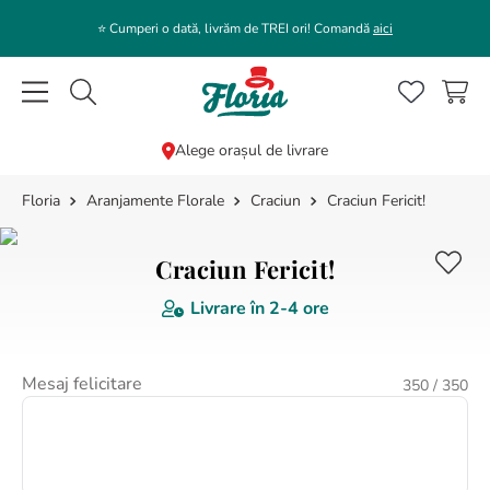
⭐️ Cumperi o dată, livrăm de TREI ori! Comandă
aici
Caută flori, plante, cadouri...
Alege orașul de livrare
Aranjamente Florale
Craciun
Craciun Fericit!
CĂUTĂRI POPULARE
1
.
bujor
Craciun Fericit!
2
.
trandafir
Livrare în
2-4 ore
3
.
coroana funerara
4
.
floarea soarelui
Mesaj felicitare
350
/ 350
5
.
buchet lalele
6
.
hortensie
7
.
buchet trandafiri