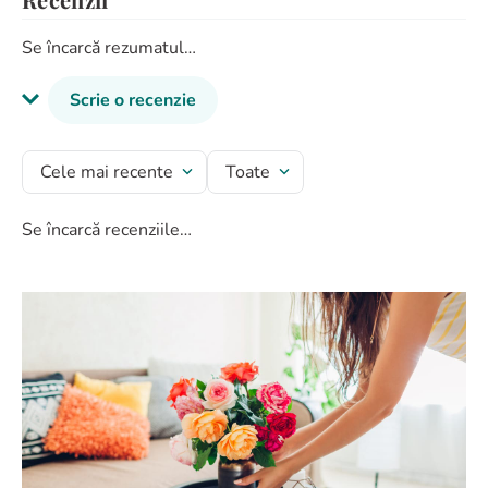
Se încarcă rezumatul…
Scrie o recenzie
Titlu recenzie
Cele mai recente
Toate
Se încarcă recenziile…
Evaluează produsul cu un rating între 1 și 5 stele
★
★
★
★
★
Numele tău
Adresă de e-mail