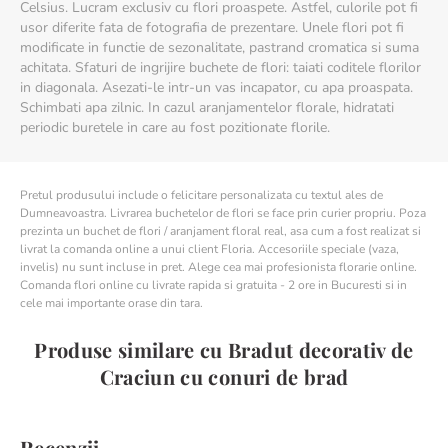
Celsius. Lucram exclusiv cu flori proaspete. Astfel, culorile pot fi
usor diferite fata de fotografia de prezentare. Unele flori pot fi
modificate in functie de sezonalitate, pastrand cromatica si suma
achitata. Sfaturi de ingrijire buchete de flori: taiati coditele florilor
in diagonala. Asezati-le intr-un vas incapator, cu apa proaspata.
Schimbati apa zilnic. In cazul aranjamentelor florale, hidratati
periodic buretele in care au fost pozitionate florile.
Pretul produsului include o felicitare personalizata cu textul ales de
Dumneavoastra. Livrarea buchetelor de flori se face prin curier propriu. Poza
prezinta un buchet de flori / aranjament floral real, asa cum a fost realizat si
livrat la comanda online a unui client Floria. Accesoriile speciale (vaza,
invelis) nu sunt incluse in pret. Alege cea mai profesionista florarie online.
Comanda flori online cu livrate rapida si gratuita - 2 ore in Bucuresti si in
cele mai importante orase din tara.
Produse similare cu Bradut decorativ de
Craciun cu conuri de brad
Recenzii