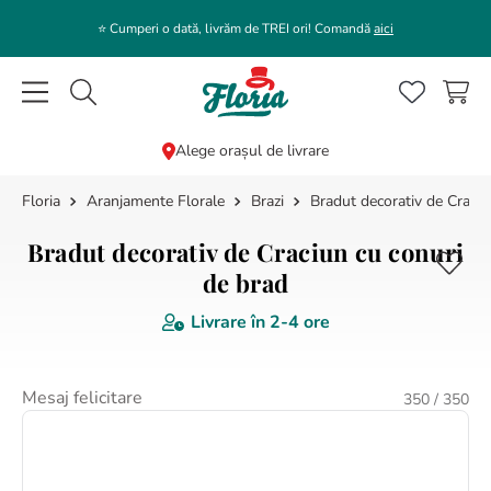
⭐️ Cumperi o dată, livrăm de TREI ori! Comandă
aici
Caută flori, plante, cadouri...
Alege orașul de livrare
Aranjamente Florale
Brazi
Bradut decorativ de Craciu
CĂUTĂRI POPULARE
1
.
bujor
Bradut decorativ de Craciun cu conuri
2
.
trandafir
de brad
3
.
coroana funerara
Livrare în
2-4 ore
4
.
floarea soarelui
5
.
buchet lalele
Mesaj felicitare
350
/ 350
6
.
hortensie
7
.
trandafiri albi