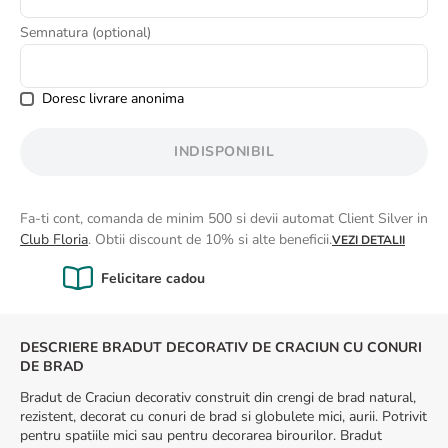
8
.
buchet crini
Semnatura (optional)
9
.
buchet trandafiri
10
.
crin
Doresc livrare anonima
INDISPONIBIL
Fa-ti cont, comanda de minim 500 si devii automat Client Silver in
Club Floria
. Obtii discount de 10% si alte beneficii.
VEZI DETALII
Calitate Garantată
DESCRIERE BRADUT DECORATIV DE CRACIUN CU CONURI
DE BRAD
Bradut de Craciun decorativ construit din crengi de brad natural,
rezistent, decorat cu conuri de brad si globulete mici, aurii. Potrivit
pentru spatiile mici sau pentru decorarea birourilor. Bradut