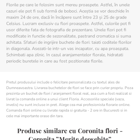
Florile pe care le folosim sunt mereu proaspete. Astfel, în unele
cazuri ele pot fi sub formă de boboci. Aceștia se vor deschide în
maxim 24 de ore, dacă în încăpere sunt între 23 și 25 de grade
Celsius. Lucram exclusiv cu flori proaspete. Astfel, culorile pot fi
usor diferite fata de fotografia de prezentare. Unele flori pot fi
modificate in functie de sezonalitate, pastrand cromatica si suma
achitata. Sfaturi de ingrijire buchete de flori: taiati coditele florilor
in diagonala. Asezati-le intr-un vas incapator, cu apa proaspata.
Schimbati apa zilnic. In cazul aranjamentelor florale, hidratati
periodic buretele in care au fost pozitionate florile.
Pretul produsului include o felicitare personalizata cu textul ales de
Dumneavoastra. Livrarea buchetelor de flori se face prin curier propriu. Poza
prezinta un buchet de flori / aranjament floral real, asa cum a fost realizat si
livrat la comanda online a unui client Floria. Accesoriile speciale (vaza,
invelis) nu sunt incluse in pret. Alege cea mai profesionista florarie online.
Comanda flori online cu livrate rapida si gratuita - 2 ore in Bucuresti si in
cele mai importante orase din tara.
Produse similare cu Coronita flori -
Coronita ”Merite deosebite”