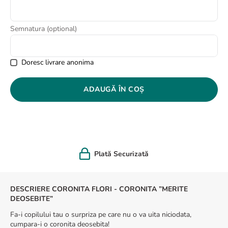
8
.
buchet crini
9
.
buchet trandafiri
Semnatura (optional)
10
.
crin
Doresc livrare anonima
ADAUGĂ ÎN COȘ
Plată Securizată
DESCRIERE CORONITA FLORI - CORONITA ”MERITE
DEOSEBITE”
Fa-i copilului tau o surpriza pe care nu o va uita niciodata,
cumpara-i o coronita deosebita!