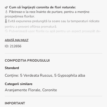
🌿
Cum să îngrijești coronita de flori naturale:
💧 Păstreaz-o la rece înainte de purtare, pentru a menține
prospețimea florilor.
🌡️ Evită expunerea prelungită la soare sau la temperaturi ridicate
pentru a preveni ofilirea prematură.
💦 Pulverizează ușor florile cu apă pentru un aspect proaspăt de-
a lungul zilei.
ARATĂ MAI MULT
🎀 Coronitele sunt realizate cu panglica, pentru a putea fi reglate.
ID
:
212656
🌿 Circumferinta coronita: aprox. 40cm
🌺 In functie de stoc si sezonalitate, unele flori pot fi inlocuite.
COMPOZITIA PRODUSULUI
Standard
Conține: 5 Verdeata Ruscus, 5 Gypsophila alba
Categorii similare
Aranjamente Florale
,
Coronite
IMPORTANT