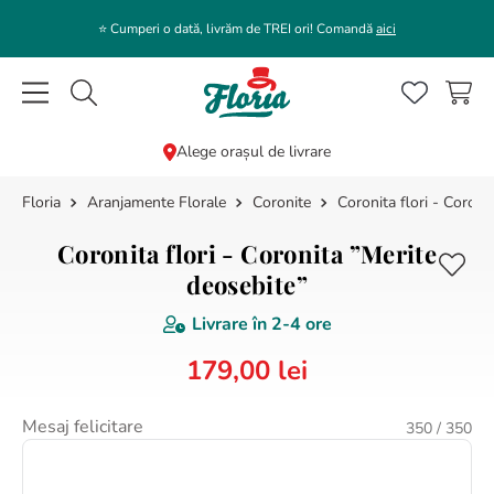
⭐️ Cumperi o dată, livrăm de TREI ori! Comandă
aici
Caută flori, plante, cadouri...
Alege orașul de livrare
Aranjamente Florale
Coronite
Coronita flori - Coroni
CĂUTĂRI POPULARE
1
.
bujor
Coronita flori - Coronita ”Merite
2
.
trandafir
deosebite”
3
.
coroana funerara
Livrare în
2-4 ore
4
.
floarea soarelui
179
,
00
lei
5
.
buchet lalele
Mesaj felicitare
350
/ 350
6
.
hortensie
7
.
trandafiri albi