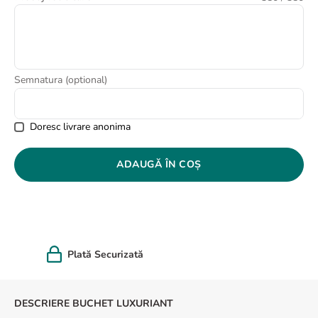
8
.
buchet trandafiri
9
.
trandafiri albi
10
.
crin
Semnatura (optional)
Doresc livrare anonima
ADAUGĂ ÎN COȘ
Felicitare cadou
DESCRIERE BUCHET LUXURIANT