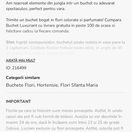
Am reacreat elemente din jungla intr-un buchet cu adevarat
spectaculos, perfect pentru vara.
Trimite un buchet bogat in flori colorate si parfumate! Cumpara
Buchet Luxuriant cu livrare gratuita in peste 100 de orase si
felicitare cadou la fiecare comanda.
Sfat:
Ingrijit corespunzator, buchetul poate rezista in vaza pana la
2 saptamani. Coditele florilor trebuie taiate zilnic, in unghi de 45
de grade. Apa trebuie schimbata zilnic.
ARATĂ MAI MULT
Dimensiune: 40 cm (inaltime) - 30 cm (diametrul buchetului)
ID
:
216499
Categorii similare
Buchete Flori
,
Hortensie
,
Flori Sfanta Maria
IMPORTANT
Florile pe care le folosim sunt mereu proaspete. Astfel, în unele
cazuri ele pot fi sub formă de boboci. Aceștia se vor deschide în
maxim 24 de ore, dacă în încăpere sunt între 23 și 25 de grade
Celsius. Lucram exclusiv cu flori proaspete. Astfel, culorile pot fi