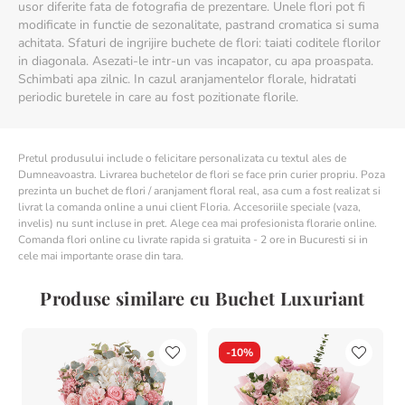
usor diferite fata de fotografia de prezentare. Unele flori pot fi
modificate in functie de sezonalitate, pastrand cromatica si suma
achitata. Sfaturi de ingrijire buchete de flori: taiati coditele florilor
in diagonala. Asezati-le intr-un vas incapator, cu apa proaspata.
Schimbati apa zilnic. In cazul aranjamentelor florale, hidratati
periodic buretele in care au fost pozitionate florile.
Pretul produsului include o felicitare personalizata cu textul ales de
Dumneavoastra. Livrarea buchetelor de flori se face prin curier propriu. Poza
prezinta un buchet de flori / aranjament floral real, asa cum a fost realizat si
livrat la comanda online a unui client Floria. Accesoriile speciale (vaza,
invelis) nu sunt incluse in pret. Alege cea mai profesionista florarie online.
Comanda flori online cu livrate rapida si gratuita - 2 ore in Bucuresti si in
cele mai importante orase din tara.
Produse similare cu Buchet Luxuriant
-
10%