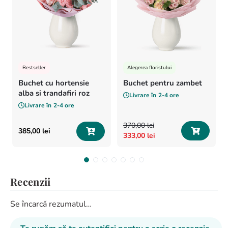
Bestseller
Alegerea floristului
Buchet cu hortensie
Buchet pentru zambet
alba si trandafiri roz
Livrare în
2-4 ore
Livrare în
2-4 ore
370
,
00
lei
385
,
00
lei
333
,
00
lei
Recenzii
Se încarcă rezumatul…