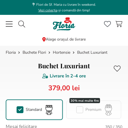
💐 Flori de Sf. Maria cu livrare în weekend.
Vezi colecția
și comandă din timp!
Caută flori, plante, cadouri...
Alege orașul de livrare
Buchete Flori
Hortensie
Buchet Luxuriant
CĂUTĂRI POPULARE
1
.
bujor
Buchet Luxuriant
2
.
trandafir
Livrare în
2-4 ore
3
.
coroana funerara
379
,
00
lei
4
.
floarea soarelui
5
.
buchet lalele
Standard
Premium
6
.
hortensie
7
.
buchet crini
Mesaj felicitare
350
/ 350