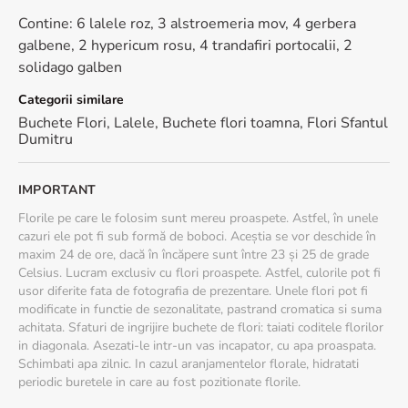
Transport gratuit in peste 100 de orase
Calitate premium: Floria este Furnizor Oficial al Casei
Contine: 6 lalele roz, 3 alstroemeria mov, 4 gerbera
Regale a Romaniei
galbene, 2 hypericum rosu, 4 trandafiri portocalii, 2
solidago galben
Recomandari de ingrijire
Categorii similare
Pentru a pastra florile proaspete mai mult timp:
Buchete Flori
,
Lalele
,
Buchete flori toamna
,
Flori Sfantul
Taie tijele oblic
Dumitru
Aseaza buchetul in apa curata
Schimba apa zilnic
Evita expunerea la caldura si lumina directa
IMPORTANT
Florile pe care le folosim sunt mereu proaspete. Astfel, în unele
cazuri ele pot fi sub formă de boboci. Aceștia se vor deschide în
maxim 24 de ore, dacă în încăpere sunt între 23 și 25 de grade
Celsius. Lucram exclusiv cu flori proaspete. Astfel, culorile pot fi
usor diferite fata de fotografia de prezentare. Unele flori pot fi
modificate in functie de sezonalitate, pastrand cromatica si suma
achitata. Sfaturi de ingrijire buchete de flori: taiati coditele florilor
in diagonala. Asezati-le intr-un vas incapator, cu apa proaspata.
Schimbati apa zilnic. In cazul aranjamentelor florale, hidratati
periodic buretele in care au fost pozitionate florile.