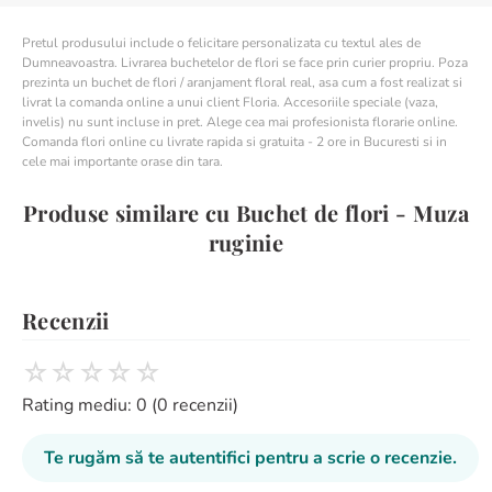
Pretul produsului include o felicitare personalizata cu textul ales de
Dumneavoastra. Livrarea buchetelor de flori se face prin curier propriu. Poza
prezinta un buchet de flori / aranjament floral real, asa cum a fost realizat si
livrat la comanda online a unui client Floria. Accesoriile speciale (vaza,
invelis) nu sunt incluse in pret. Alege cea mai profesionista florarie online.
Comanda flori online cu livrate rapida si gratuita - 2 ore in Bucuresti si in
cele mai importante orase din tara.
Produse similare cu Buchet de flori - Muza
ruginie
Recenzii
☆
☆
☆
☆
☆
Rating mediu: 0
(0 recenzii)
Te rugăm să te autentifici pentru a scrie o recenzie.