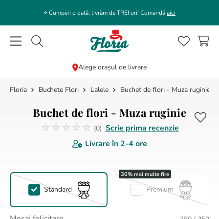
⭐️ Cumperi o dată, livrăm de TREI ori! Comandă
aici
Caută flori, plante, cadouri...
Alege orașul de livrare
Buchete Flori
Lalele
Buchet de flori - Muza ruginie
CĂUTĂRI POPULARE
1
.
bujor
Buchet de flori - Muza ruginie
2
.
trandafir
☆
☆
☆
☆
☆
Scrie prima recenzie
(
0
)
Nicio recenzie
3
.
coroana funerara
Livrare în
2-4 ore
4
.
floarea soarelui
5
.
buchet lalele
Standard
Premium
6
.
hortensie
7
.
trandafiri albi
Mesaj felicitare