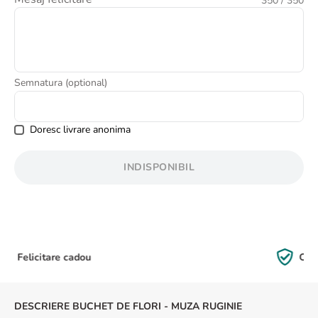
350
/ 350
8
.
buchet crini
9
.
buchet trandafiri
10
.
crin
Semnatura (optional)
Doresc livrare anonima
INDISPONIBIL
Calitate Garantată
DESCRIERE BUCHET DE FLORI - MUZA RUGINIE