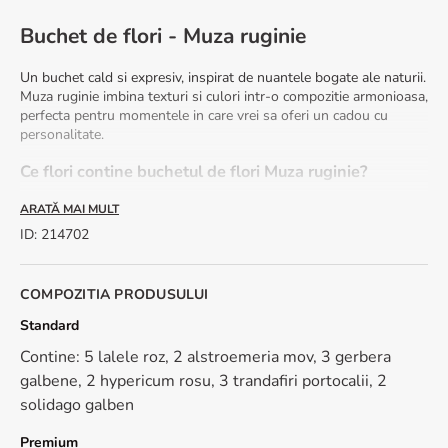
Buchet de flori - Muza ruginie
Un buchet cald si expresiv, inspirat de nuantele bogate ale naturii.
Muza ruginie imbina texturi si culori intr-o compozitie armonioasa,
perfecta pentru momentele in care vrei sa oferi un cadou cu
personalitate.
Ce flori contine buchetul de flori Muza ruginie?
Acesta include:
ARATĂ MAI MULT
ID
:
214702
lalele
alstroemeria
gerbera
COMPOZITIA PRODUSULUI
hypericum
trandafiri
Standard
solidago
Contine: 5 lalele roz, 2 alstroemeria mov, 3 gerbera
Avantaje
galbene, 2 hypericum rosu, 3 trandafiri portocalii, 2
solidago galben
Livrare rapida in 2-4 ore
Felicitare cadou cu mesaj personalizat
Premium