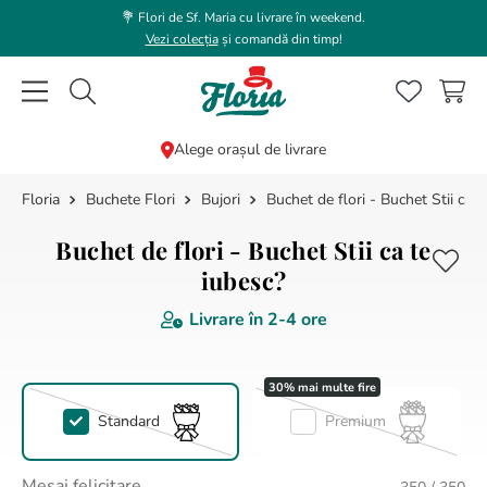
💐 Flori de Sf. Maria cu livrare în weekend.
Vezi colecția
și comandă din timp!
Caută flori, plante, cadouri...
Alege orașul de livrare
Buchete Flori
Bujori
Buchet de flori - Buchet Stii ca t
CĂUTĂRI POPULARE
1
.
trandafir
Buchet de flori - Buchet Stii ca te
2
.
coroana funerara
iubesc?
3
.
floarea soarelui
Livrare în
2-4 ore
4
.
buchet lalele
5
.
hortensie
Standard
Premium
6
.
buchet trandafiri
7
.
trandafiri albi
Mesaj felicitare