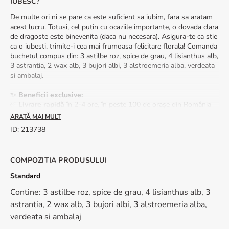
IUBESC?
De multe ori ni se pare ca este suficient sa iubim, fara sa aratam
acest lucru. Totusi, cel putin cu ocaziile importante, o dovada clara
de dragoste este binevenita (daca nu necesara). Asigura-te ca stie
ca o iubesti, trimite-i cea mai frumoasa felicitare florala! Comanda
buchetul compus din: 3 astilbe roz, spice de grau, 4 lisianthus alb,
3 astrantia, 2 wax alb, 3 bujori albi, 3 alstroemeria alba, verdeata
si ambalaj.
✨
Beneficii exclusive:
✅
Livrare rapidă
în 2-4 ore, în peste 100 de orașe din România
✅
Felicitare cadou
inclusă – scrie un mesaj din suflet pentru
ARATĂ MAI MULT
persoana iubită
ID
:
213738
Transformă un moment obișnuit într-o amintire de neuitat! 💌💖
📩
Comandă acum
și oferă un cadou care spune mai mult decât
o mie de cuvinte!
COMPOZITIA PRODUSULUI
Sezonalitate: buchetele cu bujori sunt disponibile in perioada
Standard
aprilie-iunie.
Contine: 3 astilbe roz, spice de grau, 4 lisianthus alb, 3
astrantia, 2 wax alb, 3 bujori albi, 3 alstroemeria alba,
verdeata si ambalaj