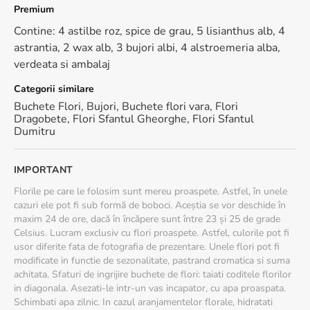
Premium
Contine: 4 astilbe roz, spice de grau, 5 lisianthus alb, 4
astrantia, 2 wax alb, 3 bujori albi, 4 alstroemeria alba,
verdeata si ambalaj
Categorii similare
Buchete Flori
,
Bujori
,
Buchete flori vara
,
Flori
Dragobete
,
Flori Sfantul Gheorghe
,
Flori Sfantul
Dumitru
IMPORTANT
Florile pe care le folosim sunt mereu proaspete. Astfel, în unele
cazuri ele pot fi sub formă de boboci. Aceștia se vor deschide în
maxim 24 de ore, dacă în încăpere sunt între 23 și 25 de grade
Celsius. Lucram exclusiv cu flori proaspete. Astfel, culorile pot fi
usor diferite fata de fotografia de prezentare. Unele flori pot fi
modificate in functie de sezonalitate, pastrand cromatica si suma
achitata. Sfaturi de ingrijire buchete de flori: taiati coditele florilor
in diagonala. Asezati-le intr-un vas incapator, cu apa proaspata.
Schimbati apa zilnic. In cazul aranjamentelor florale, hidratati