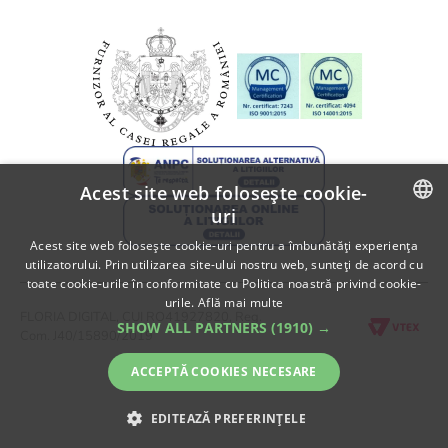
Informatii despre livrare
A.N.P.C.
Politica de returnare
A.N.P.C. - SAL
Fii partener Floria!
Acest site web folosește cookie-
uri
ROMANIAN
Acest site web folosește cookie-uri pentru a îmbunătăți experiența
utilizatorului. Prin utilizarea site-ului nostru web, sunteți de acord cu
ENGLISH
toate cookie-urile în conformitate cu Politica noastră privind cookie-
urile.
Află mai multe
FLORIA DIGITAL, CUI RO41927820, Reg.
SHOW ALL PARTNERS
(1910) →
Com. J40/15890/2019
ACCEPTĂ COOKIES NECESARE
EDITEAZĂ PREFERINȚELE