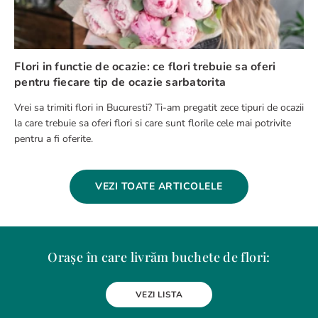
Flori in functie de ocazie: ce flori trebuie sa oferi
pentru fiecare tip de ocazie sarbatorita
Vrei sa trimiti flori in Bucuresti? Ti-am pregatit zece tipuri de ocazii
la care trebuie sa oferi flori si care sunt florile cele mai potrivite
pentru a fi oferite.
VEZI TOATE ARTICOLELE
Orașe în care livrăm buchete de flori:
Alba Iulia
Arad
Bacau
Baia Mare
Berceni
Bistrita
VEZI LISTA
Botosani
Bragadiru
Braila
Brasov
BUCURESTI