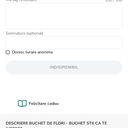
350
/ 350
8
.
buchet crini
9
.
crin
10
.
ranunculus
Semnatura (optional)
Doresc livrare anonima
INDISPONIBIL
Calitate Garantată
DESCRIERE BUCHET DE FLORI - BUCHET STII CA TE