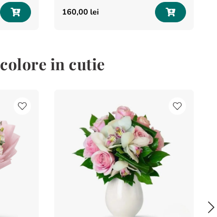
160
,
00
lei
colore in cutie