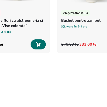
Alegerea floristului
e flori cu alstroemeria si
Buchet pentru zambet
 „Vise colorate”
Livrare în
2-4 ore
n
2-4 ore
ei
370
,
00
lei
333
,
00
lei