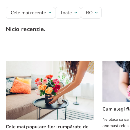
Titlu recenzie
Cele mai recente
Toate
RO
Nicio recenzie.
Evaluează produsul cu un rating între 1 și 5 stele
★
★
★
★
★
Numele tău
Adresă de e-mail
Scrie o recenzie
Cum alegi fl
Ne place sa sar
onomasticele su
Cele mai populare flori cumpărate de