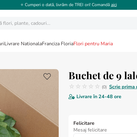
⭐️ Cumperi o dată, livrăm de TREI ori! Comandă
aici
ori, plante, cadouri...
ri
Livrare Nationala
Franciza Floria
Flori pentru Maria
Buchet de 9 lal
☆
☆
☆
☆
☆
Scrie prima 
(
0
)
Nicio recenzie
Livrare în
24-48 ore
Felicitare
Mesaj felicitare