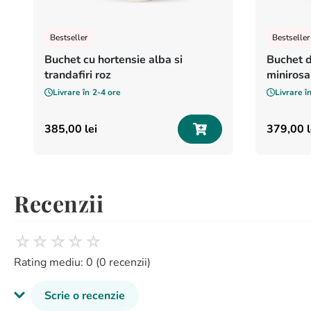
Bestseller
Bestseller
Buchet cu hortensie alba si
Buchet d
trandafiri roz
minirosa
Livrare în
2-4 ore
Livrare î
385
,
00
lei
379
,
00
l
Recenzii
☆
☆
☆
☆
☆
Rating mediu: 0
(0 recenzii)
Scrie o recenzie