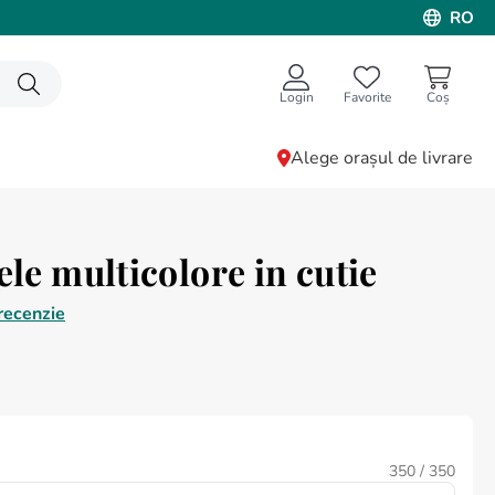
RO
Login
Favorite
Alege orașul de livrare
ele multicolore in cutie
recenzie
350
/ 350