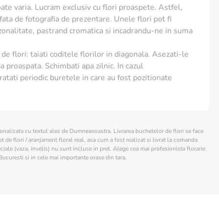
te varia. Lucram exclusiv cu flori proaspete. Astfel,
ctată în calendar este utilizată ca reper pentru
e fata de fotografia de prezentare. Unele flori pot fi
act de recepție poate fi influențat de logistica firmei
ezonalitate, pastrand cromatica si incadrandu-ne in suma
de flori: taiati coditele florilor in diagonala. Asezati-le
menținerea vitalității:
a proaspata. Schimbati apa zilnic. In cazul
ratati periodic buretele in care au fost pozitionate
are:
Pe durata transportului, lalelele dispun de o sursă
eriorul ambalajului pentru a-și păstra textura crocantă.
:
După ce desfaci coletul, recomandăm secționarea
e și mutarea florilor într-un recipient cu apă proaspătă
sonalizata cu textul ales de Dumneavoastra. Livrarea buchetelor de flori se face
 de flori / aranjament floral real, asa cum a fost realizat si livrat la comanda
Lalelele iubesc locurile răcoroase; evită plasarea lor
ciale (vaza, invelis) nu sunt incluse in pret. Alege cea mai profesionista florarie
e, calorifere sau în zone cu mulți curenți de aer.
Bucuresti si in cele mai importante orase din tara.
st produs este livrat exclusiv prin rețeaua de curierat
cutie specială de carton. Intervalul standard de livrare
a putând suferi mici modificări în funcție de localitatea