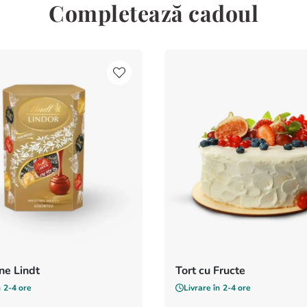
de destinație și ora înregis
Completează cadoul
e Lindt
Tort cu Fructe
n
2-4 ore
Livrare în
2-4 ore