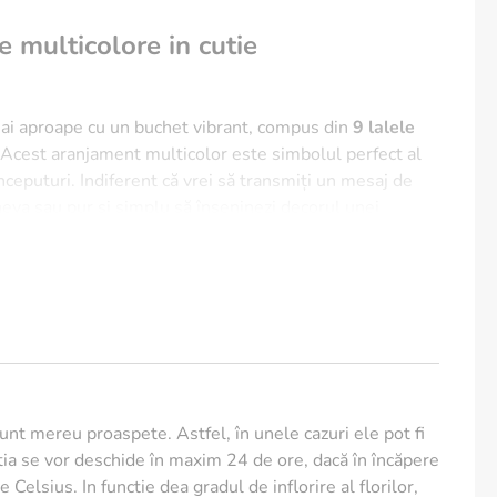
e multicolore in cutie
ai aproape cu un buchet vibrant, compus din
9 lalele
 Acest aranjament multicolor este simbolul perfect al
începuturi. Indiferent că vrei să transmiți un mesaj de
ineva sau pur și simplu să înseninezi decorul unei
ri a lalelelor oferă o energie pozitivă instantanee.
România:
Produsul e transportat în siguranță prin
gând la destinație în 24-48 de ore.
het:
Includem gratuit o felicitare elegantă pentru ca tu
aj cald celor dragi.
sunt mereu proaspete. Astfel, în unele cazuri ele pot fi
lă:
Fiecare fir este atent poziționat de către floriști
ia se vor deschide în maxim 24 de ore, dacă în încăpere
 Celsius. In functie dea gradul de inflorire al florilor,