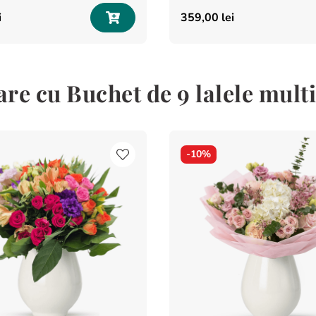
i
359
,
00
lei
re cu Buchet de 9 lalele multi
-
10%