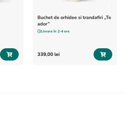
Buchet de orhidee si trandafiri „Te
ador”
Livrare în
2-4 ore
339
,
00
lei