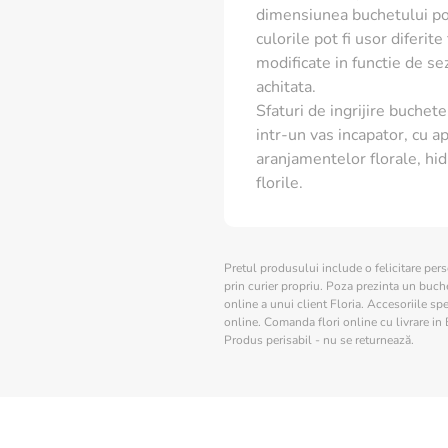
dimensiunea buchetului poa
📅
Detalii livrare:
Ziua sele
culorile pot fi usor diferit
expediere, însă termenul ex
modificate in functie de s
de transport.
achitata.
Sfaturi de ingrijire buchete 
🌿 Instrucțiuni pentru 
intr-un vas incapator, cu ap
aranjamentelor florale, hid
Protecție prin hidrat
florile.
proprie de apă în int
Revigorare imediată
cozilor la 45 de grad
și rece.
Pretul produsului include o felicitare per
prin curier propriu. Poza prezinta un buchet
Condiții de păstrare:
online a unui client Floria. Accesoriile spe
lângă ferestre însorit
online. Comanda flori online cu livrare in 
Produs perisabil - nu se returnează.
⚠️
Informație logistică:
Ace
clasic, fiind protejat de o 
este de 24-48 de ore, acest