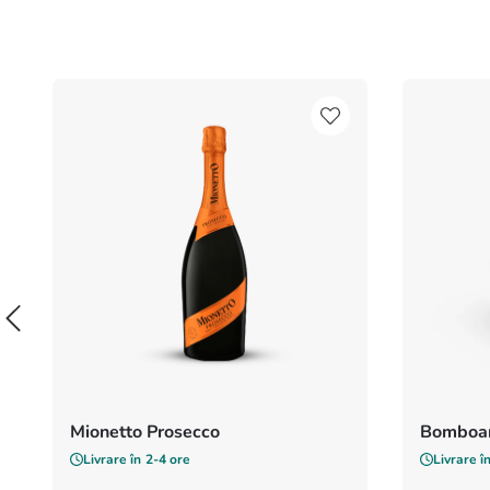
Mionetto Prosecco
Bomboan
Livrare în
2-4 ore
Livrare î