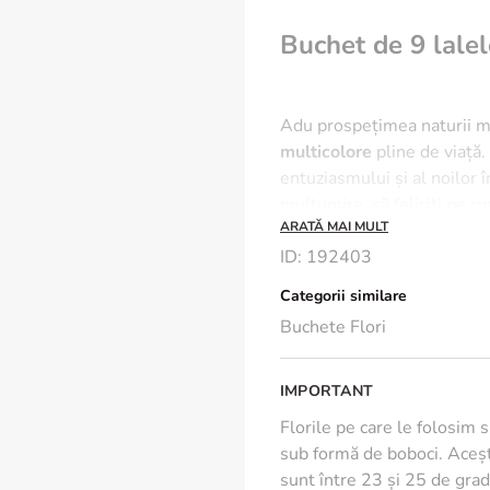
Buchet de 9 lalel
Adu prospețimea naturii m
multicolore
pline de viață.
entuziasmului și al noilor 
mulțumire, să feliciți pe c
ARATĂ MAI MULT
încăperi, varietatea de culo
ID
:
192403
✨ Avantaje incluse:
Categorii similare
Buchete Flori
Acoperire în toată 
curierat extern, ajun
Gânduri bune la pac
IMPORTANT
să poți adresa un mes
Florile pe care le folosim 
Prezentare impecabi
sub formă de boboci. Aceșt
dedicați
sunt între 23 și 25 de grade