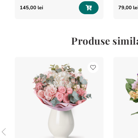
145
,
00
lei
79
,
00
le
Produse simila