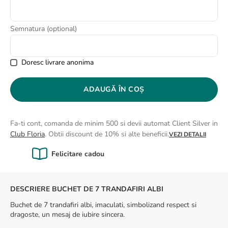
8
.
buchet crini
9
.
crin
Semnatura (optional)
10
.
trandafiri albi
Doresc livrare anonima
ADAUGĂ ÎN COȘ
Fa-ti cont, comanda de minim 500 si devii automat Client Silver in
Club Floria
. Obtii discount de 10% si alte beneficii.
VEZI DETALII
Calitate Garantată
DESCRIERE BUCHET DE 7 TRANDAFIRI ALBI
Buchet de 7 trandafiri albi, imaculati, simbolizand respect si
dragoste, un mesaj de iubire sincera.