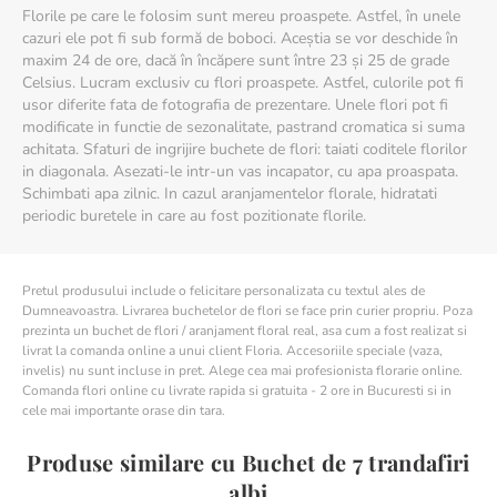
Florile pe care le folosim sunt mereu proaspete. Astfel, în unele
cazuri ele pot fi sub formă de boboci. Aceștia se vor deschide în
maxim 24 de ore, dacă în încăpere sunt între 23 și 25 de grade
Celsius. Lucram exclusiv cu flori proaspete. Astfel, culorile pot fi
usor diferite fata de fotografia de prezentare. Unele flori pot fi
modificate in functie de sezonalitate, pastrand cromatica si suma
achitata. Sfaturi de ingrijire buchete de flori: taiati coditele florilor
in diagonala. Asezati-le intr-un vas incapator, cu apa proaspata.
Schimbati apa zilnic. In cazul aranjamentelor florale, hidratati
periodic buretele in care au fost pozitionate florile.
Pretul produsului include o felicitare personalizata cu textul ales de
Dumneavoastra. Livrarea buchetelor de flori se face prin curier propriu. Poza
prezinta un buchet de flori / aranjament floral real, asa cum a fost realizat si
livrat la comanda online a unui client Floria. Accesoriile speciale (vaza,
invelis) nu sunt incluse in pret. Alege cea mai profesionista florarie online.
Comanda flori online cu livrate rapida si gratuita - 2 ore in Bucuresti si in
cele mai importante orase din tara.
Produse similare cu Buchet de 7 trandafiri
albi