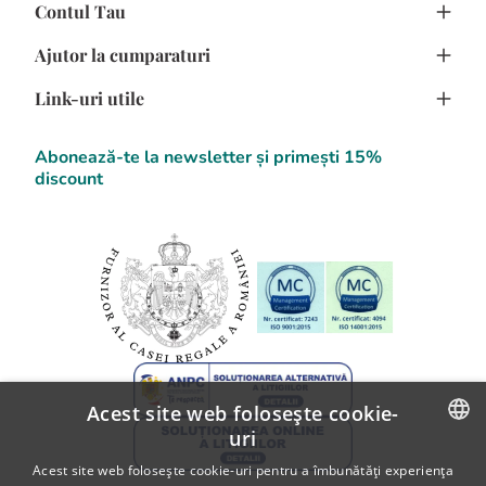
Contul Tau
Despre noi
Ajutor la cumparaturi
Avantajele Clientilor
Creeaza cont
Confidentialitate
Link-uri utile
Program de fidelizare
Cum cumpar
Termeni si Conditii
Comanda flori online
Cum platesc
F.A.Q.
Abonează-te la newsletter și primești 15%
Detalii Contact
discount
Blog Flori
SOL
Informatii despre livrare
A.N.P.C.
Politica de returnare
A.N.P.C. - SAL
Fii partener Floria!
Acest site web folosește cookie-
uri
ROMANIAN
Acest site web folosește cookie-uri pentru a îmbunătăți experiența