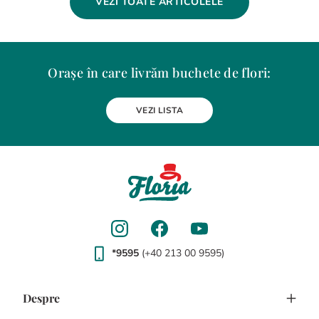
VEZI TOATE ARTICOLELE
Orașe în care livrăm buchete de flori:
Alba Iulia
Arad
Bacau
Baia Mare
Berceni
Bistrita
VEZI LISTA
Botosani
Bragadiru
Braila
Brasov
BUCURESTI
Buzau
Carei
Chiajna
Chitila
Cluj-Napoca
Constanta
Craiova
Curtea de Arges
Dobroesti
Domnesti
Drobeta-Turnu Severin
Dudu
Focsani
Galati
Giurgiu
Gura Humorului
Hunedoara
Iasi
Jilava
Lehliu-Gara
Lupeni
Magurele
Medias
Miercurea-Ciuc
Mizil
Moinesti
Odorheiu Secuiesc
Oradea
Otopeni
Pantelimon
Petrosani
*9595
(+40 213 00 9595)
Piatra-Neamt
Pitesti
Ploiesti
Popesti-Leordeni
Ramnicu Valcea
Rosu
Satu Mare
Sfantu Gheorghe
Sibiu
Suceava
Targu Mures
Targu Neamt
Timisoara
Despre
Tulcea
Tunari
Viseu de Sus
Voluntari
Zalau