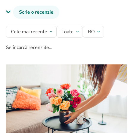
Scrie o recenzie
Titlu recenzie
Cele mai recente
Toate
RO
Se încarcă recenziile…
Evaluează produsul cu un rating între 1 și 5 stele
★
★
★
★
★
Numele tău
Adresă de e-mail
Scrie o recenzie