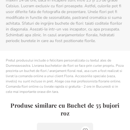
maxim 24 de ore, dacă în încăpere sunt între 23 și 25 de grade
Celsius. Lucram exclusiv cu flori proaspete. Astfel, culorile pot fi
usor diferite fata de fotografia de prezentare. Unele flori pot fi
modificate in functie de sezonalitate, pastrand cromatica si suma
achitata. Sfaturi de ingrijire buchete de flori: taiati coditele florilor
in diagonala. Asezati-le intr-un vas incapator, cu apa proaspata.
Schimbati apa zilnic. In cazul aranjamentelor florale, hidratati
periodic buretele in care au fost pozitionate florile.
Pretul produsului include o felicitare personalizata cu textul ales de
Dumneavoastra. Livrarea buchetelor de flori se face prin curier propriu. Poza
prezinta un buchet de flori / aranjament floral real, asa cum a fost realizat si
livrat la comanda online a unui client Floria. Accesoriile speciale (vaza,
invelis) nu sunt incluse in pret. Alege cea mai profesionista florarie online.
Comanda flori online cu livrate rapida si gratuita - 2 ore in Bucuresti si in
cele mai importante orase din tara.
Produse similare cu Buchet de 55 bujori
roz