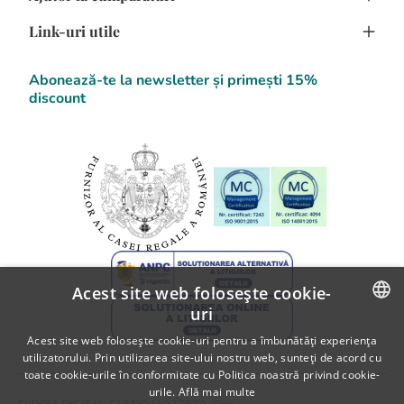
Creeaza cont
Confidentialitate
Link-uri utile
Program de fidelizare
Cum cumpar
Termeni si Conditii
Comanda flori online
Cum platesc
F.A.Q.
Abonează-te la newsletter și primești 15%
Detalii Contact
discount
Blog Flori
SOL
Informatii despre livrare
A.N.P.C.
Politica de returnare
A.N.P.C. - SAL
Fii partener Floria!
Acest site web folosește cookie-
uri
ROMANIAN
Acest site web folosește cookie-uri pentru a îmbunătăți experiența
utilizatorului. Prin utilizarea site-ului nostru web, sunteți de acord cu
ENGLISH
toate cookie-urile în conformitate cu Politica noastră privind cookie-
urile.
Află mai multe