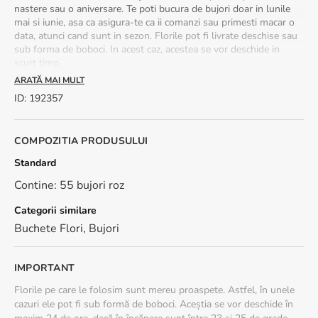
nastere sau o aniversare. Te poti bucura de bujori doar in lunile
mai si iunie, asa ca asigura-te ca ii comanzi sau primesti macar o
data, atunci cand sunt in sezon. Florile pot fi livrate deschise sau
sub forma de boboci. In acest caz, acestea se vor deschide in
scurt timp.
ARATĂ MAI MULT
Buchetele de bujori roz se livreaza rapid, in
2-4 ore, impreuna cu
ID
:
192357
o felicitare cadou
, prin retea de curieri proprii.
Modalitati de ingrijire buchet de bujori:
COMPOZITIA PRODUSULUI
Curata frunzele si taie coditele florilor in diagonala inainte sa le
Standard
pui in apa. Asigura-te ca vasul este rezistent si incapator.
Asigura-te ca frunzele nu ajung in apa. Asaza vasul intr-un loc
Contine: 55 bujori roz
luminos, ferit de razele directe ale soarelui sau de aer conditionat.
Schimba apa zilnic.
Categorii similare
Buchete Flori
,
Bujori
Sezonalitate:
buchetele cu bujori sunt disponibile in perioada
aprilie-iunie.
IMPORTANT
*Fiind vorba despre flori naturale, nuanțele acestora pot varia
Florile pe care le folosim sunt mereu proaspete. Astfel, în unele
ușor față de fotografiile de prezentare, în funcție de
cazuri ele pot fi sub formă de boboci. Aceștia se vor deschide în
disponibilitatea din atelier.