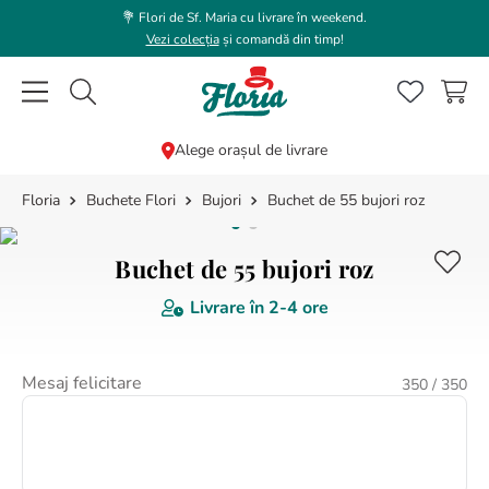
💐 Flori de Sf. Maria cu livrare în weekend.
Vezi colecția
și comandă din timp!
Caută flori, plante, cadouri...
Alege orașul de livrare
Buchete Flori
Bujori
Buchet de 55 bujori roz
CĂUTĂRI POPULARE
1
.
trandafir
Buchet de 55 bujori roz
2
.
coroana funerara
Livrare în
2-4 ore
3
.
floarea soarelui
4
.
buchet lalele
Mesaj felicitare
350
/ 350
5
.
hortensie
6
.
buchet trandafiri
7
.
buchet crini