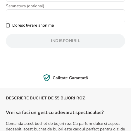
8
.
trandafiri albi
Semnatura (optional)
9
.
crin
10
.
ranunculus
Doresc livrare anonima
INDISPONIBIL
Plată Securizată
DESCRIERE BUCHET DE 55 BUJORI ROZ
Vrei sa faci un gest cu adevarat spectaculos?
Comanda acest buchet de bujori roz. Cu parfum dulce si aspect
deosebit, acest buchet de bujori este cadoul perfect pentru o zi de