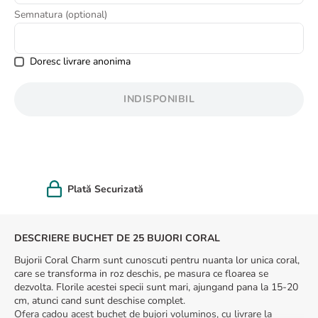
8
.
buchet crini
Semnatura (optional)
9
.
trandafiri albi
10
.
crin
Doresc livrare anonima
INDISPONIBIL
Felicitare cadou
DESCRIERE BUCHET DE 25 BUJORI CORAL
Bujorii Coral Charm sunt cunoscuti pentru nuanta lor unica coral,
care se transforma in roz deschis, pe masura ce floarea se
dezvolta. Florile acestei specii sunt mari, ajungand pana la 15-20
cm, atunci cand sunt deschise complet.
Ofera cadou acest buchet de bujori voluminos, cu livrare la