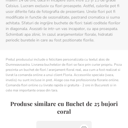
maxim 24 de ore, dacă în încăpere sunt între 23 și 25 de grade
Celsius. Lucram exclusiv cu flori proaspete. Astfel, culorile pot fi
usor diferite fata de fotografia de prezentare. Unele flori pot fi
modificate in functie de sezonalitate, pastrand cromatica si suma
achitata. Sfaturi de ingrijire buchete de flori: taiati coditele florilor
in diagonala. Asezati-le intr-un vas incapator, cu apa proaspata.
Schimbati apa zilnic. In cazul aranjamentelor florale, hidratati
periodic buretele in care au fost pozitionate florile.
Pretul produsului include o felicitare personalizata cu textul ales de
Dumneavoastra. Livrarea buchetelor de flori se face prin curier propriu. Poza
prezinta un buchet de flori / aranjament floral real, asa cum a fost realizat si
livrat la comanda online a unui client Floria. Accesoriile speciale (vaza,
invelis) nu sunt incluse in pret. Alege cea mai profesionista florarie online.
Comanda flori online cu livrate rapida si gratuita - 2 ore in Bucuresti si in
cele mai importante orase din tara.
Produse similare cu Buchet de 25 bujori
coral