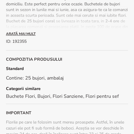
domiciliu. Este perfect pentru orice ocazie. Buchetele de bujori
sunt in sezon in lunile mai si iunie, asa ca asigura-te ca le comanzi
in aceasta scurta perioada. Sunt cele mai cerute si mai iubite flori.
Buchet de 25 bujori coral
se livreaza in toata tara, in
2-4 ore
de
la plasarea comenzii si procesarea platii. In peste 100 de orase din
tara
livrarea este gratuita
. La fiecare comanda de buchet de
ARATĂ MAI MULT
bujori coral cu livrare la domiciliu primesti o
felicitare cadou.
ID
:
192355
Alaturi de buchetul de bujori poti comanda tort, sampanie sau
ciocolata artizanala.
COMPOZITIA PRODUSULUI
Modalitati de ingrijire buchet de bujori:
taie in diagonala
coditele florilor. Cauta un vas potrivit. Asaza buchetul in apa
Standard
proaspata, in lumina, insa ferit de razele directe ale soarelui, de
Contine: 25 bujori, ambalaj
aer conditionat sau de surse de caldura. Schimba apa zilnic.
Sezonalitate:
buchetele cu bujori sunt disponibile in perioada
Categorii similare
aprilie-iunie.
Buchete Flori
,
Bujori
,
Flori Sanziene
,
Flori pentru sef
IMPORTANT
Florile pe care le folosim sunt mereu proaspete. Astfel, în unele
cazuri ele pot fi sub formă de boboci. Aceștia se vor deschide în