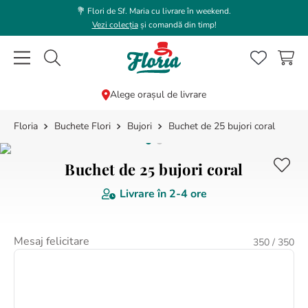
💐 Flori de Sf. Maria cu livrare în weekend.
Vezi colecția
și comandă din timp!
Caută flori, plante, cadouri...
Alege orașul de livrare
Buchete Flori
Bujori
Buchet de 25 bujori coral
CĂUTĂRI POPULARE
1
.
bujor
Buchet de 25 bujori coral
2
.
trandafir
Livrare în
2-4 ore
3
.
coroana funerara
4
.
floarea soarelui
Mesaj felicitare
350
/ 350
5
.
buchet lalele
6
.
hortensie
7
.
buchet trandafiri