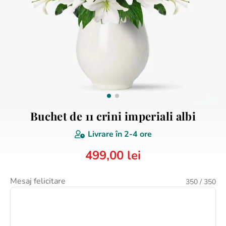
8
.
buchet crini
9
.
buchet trandafiri
10
.
crin
Buchet de 11 crini imperiali albi
Livrare în
2-4 ore
499
,
00
lei
Mesaj felicitare
350
/ 350