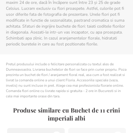
maxim 24 de ore, dacă în încăpere sunt între 23 și 25 de grade
Celsius. Lucram exclusiv cu flori proaspete. Astfel, culorile pot fi
usor diferite fata de fotografia de prezentare. Unele flori pot fi
modificate in functie de sezonalitate, pastrand cromatica si suma
achitata. Sfaturi de ingrijire buchete de flori: taiati coditele florilor
in diagonala. Asezati-le intr-un vas incapator, cu apa proaspata.
Schimbati apa zilnic. In cazul aranjamentelor florale, hidratati
periodic buretele in care au fost pozitionate florile.
Pretul produsului include o felicitare personalizata cu textul ales de
Dumneavoastra. Livrarea buchetelor de flori se face prin curier propriu. Poza
prezinta un buchet de flori / aranjament floral real, asa cum a fost realizat si
livrat la comanda online a unui client Floria. Accesoriile speciale (vaza,
invelis) nu sunt incluse in pret. Alege cea mai profesionista florarie online.
Comanda flori online cu livrate rapida si gratuita - 2 ore in Bucuresti si in
cele mai importante orase din tara.
Produse similare cu Buchet de 11 crini
imperiali albi