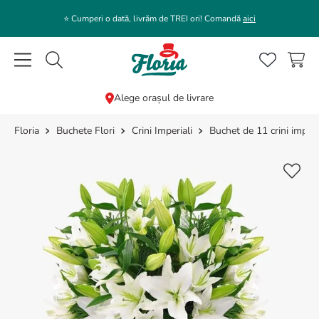
⭐️ Cumperi o dată, livrăm de TREI ori! Comandă
aici
Caută flori, plante, cadouri...
Alege orașul de livrare
Buchete Flori
Crini Imperiali
Buchet de 11 crini imperia
CĂUTĂRI POPULARE
1
.
bujor
2
.
trandafir
3
.
coroana funerara
4
.
floarea soarelui
5
.
buchet lalele
6
.
hortensie
7
.
trandafiri albi