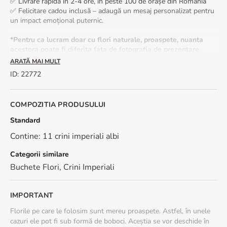
✅ Livrare rapidă în 2-4 ore, în peste 100 de orașe din România
✅ Felicitare cadou inclusă – adaugă un mesaj personalizat pentru
un impact emoțional puternic.
*Pentru ca lucram doar cu flori naturale, proaspete, nuanta
acestora poate fi diferita fata de fotografia de prezentare.
ARATĂ MAI MULT
🌿 Vrei ca acest buchet sa reziste cat mai mult? Iata cum poti sa
ID
:
22772
pastrezi florile proaspete cat mai mult timp:
- Foloseste apa plata. Umple vaza pana la jumatate.
- Toarna in apa putina zeama de lamaie si putin zahar.
COMPOZITIA PRODUSULUI
- Atunci cand tai coditele florilor, e indicat sa faci acest lucru sub
apa. Taiate in aer liber, tija absoarbe aer, ducand la moartea
Standard
prematura a plantei. Taie codita oblic, aproximativ 2 cm.
Contine: 11 crini imperiali albi
- Cand pui florile in vaza, nu lasa apa pe tulpina, muguri sau
frunze.
Categorii similare
- Schimba apa zilnic.
Buchete Flori
,
Crini Imperiali
Dimensiune: 40 cm (inaltime) - 30 cm (diametrul buchetului)
IMPORTANT
Florile pe care le folosim sunt mereu proaspete. Astfel, în unele
cazuri ele pot fi sub formă de boboci. Aceștia se vor deschide în