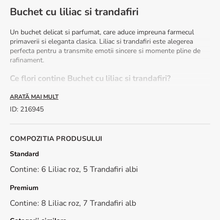
Buchet cu liliac si trandafiri
Un buchet delicat si parfumat, care aduce impreuna farmecul
primaverii si eleganta clasica. Liliac si trandafiri este alegerea
perfecta pentru a transmite emotii sincere si momente pline de
rafinament.
Ce flori contine Buchet cu liliac si trandafiri?
Acest aranjament armonios include:
ARATĂ MAI MULT
ID
:
216945
liliac roz
trandafiri albi
COMPOZITIA PRODUSULUI
Avantaje
Standard
Livrare rapida: in 2-4 ore
Felicitare inclusa: poti adauga un mesaj personal
Contine: 6 Liliac roz, 5 Trandafiri albi
Livrare anonima disponibila
Flori proaspete, atent selectionate
Premium
Contine: 8 Liliac roz, 7 Trandafiri alb
Recomandari de ingrijire