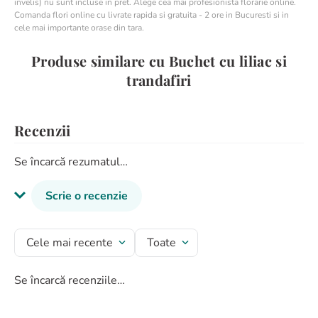
invelis) nu sunt incluse in pret. Alege cea mai profesionista florarie online.
Comanda flori online cu livrate rapida si gratuita - 2 ore in Bucuresti si in
cele mai importante orase din tara.
Produse similare cu Buchet cu liliac si
trandafiri
Recenzii
Se încarcă rezumatul…
Scrie o recenzie
Titlu recenzie
Cele mai recente
Toate
Se încarcă recenziile…
Evaluează produsul cu un rating între 1 și 5 stele
★
★
★
★
★