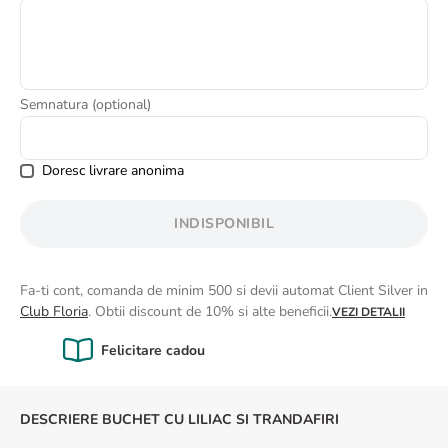
8
.
buchet crini
9
.
crin
10
.
ranunculus
Semnatura (optional)
Doresc livrare anonima
INDISPONIBIL
Fa-ti cont, comanda de minim 500 si devii automat Client Silver in
Club Floria
. Obtii discount de 10% si alte beneficii.
VEZI DETALII
Calitate Garantată
DESCRIERE BUCHET CU LILIAC SI TRANDAFIRI