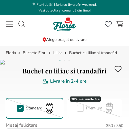
💐 Flori de Sf. Maria cu livrare în weekend.
Vezi colecția
și comandă din timp!
Caută flori, plante, cadouri...
Alege orașul de livrare
Buchete Flori
Liliac
Buchet cu liliac si trandafiri
CĂUTĂRI POPULARE
1
.
trandafir
Buchet cu liliac si trandafiri
2
.
coroana funerara
Livrare în
2-4 ore
3
.
floarea soarelui
4
.
buchet lalele
5
.
hortensie
Standard
Premium
6
.
buchet trandafiri
7
.
trandafiri albi
Mesaj felicitare
350
/ 350