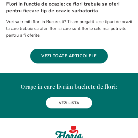
Flori in functie de ocazie: ce flori trebuie sa oferi
pentru fiecare tip de ocazie sarbatorita
Vrei sa trimiti flori in Bucuresti? Ti-am pregatit zece tipuri de ocazii
la care trebuie sa oferi flori si care sunt florile cele mai potrivite
pentru a fi oferite.
VEZI TOATE ARTICOLELE
Orașe în care livrăm buchete de flori:
Alba Iulia
Arad
Bacau
Baia Mare
Berceni
Bistrita
VEZI LISTA
Botosani
Bragadiru
Braila
Brasov
BUCURESTI
Buzau
Carei
Chiajna
Chitila
Cluj-Napoca
Constanta
Craiova
Curtea de Arges
Dobroesti
Domnesti
Drobeta-Turnu Severin
Dudu
Focsani
Galati
Giurgiu
Gura Humorului
Hunedoara
Iasi