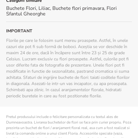
Categorii similare
Pentru a pastra florile cat mai proaspete:
Buchete Flori
,
Liliac
,
Buchete flori primavara
,
Flori
Taie tijele in diagonala
Sfantul Gheorghe
Schimba apa zilnic
Pastreaza buchetul intr-un loc racoros
Evita expunerea directa la soare
IMPORTANT
Florile pe care le folosim sunt mereu proaspete. Astfel, în unele
cazuri ele pot fi sub formă de boboci. Aceștia se vor deschide în
maxim 24 de ore, dacă în încăpere sunt între 23 și 25 de grade
Celsius. Lucram exclusiv cu flori proaspete. Astfel, culorile pot fi
usor diferite fata de fotografia de prezentare. Unele flori pot fi
modificate in functie de sezonalitate, pastrand cromatica si suma
achitata. Sfaturi de ingrijire buchete de flori: taiati coditele florilor
in diagonala. Asezati-le intr-un vas incapator, cu apa proaspata.
Schimbati apa zilnic. In cazul aranjamentelor florale, hidratati
periodic buretele in care au fost pozitionate florile.
Pretul produsului include o felicitare personalizata cu textul ales de
Dumneavoastra. Livrarea buchetelor de flori se face prin curier propriu. Poza
prezinta un buchet de flori / aranjament floral real, asa cum a fost realizat si
livrat la comanda online a unui client Floria. Accesoriile speciale (vaza,