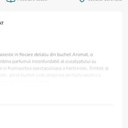
AT
aseste in fiecare detaliu din buchet Aromat, o
mbina parfumul inconfundabil al eucalyptului cu
lbi si frumusetea spectaculoasa a hortensiei. Simbol al
oniei, acest buchet este alegerea perfecta pentru a
apreciere si recunostinta.
Aromat?