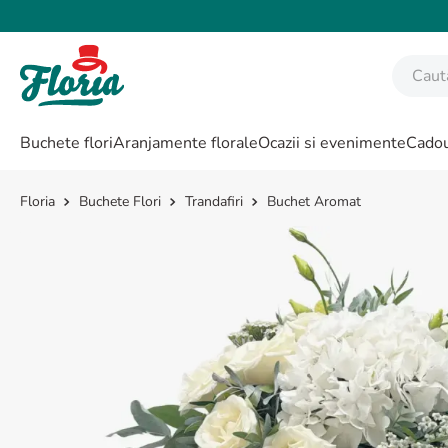
Caută fl
CĂUTĂRI POPULARE
Buchete flori
Aranjamente florale
Ocazii si evenimente
Cadou
1
.
bujor
2
.
trandafir
Buchete Flori
Trandafiri
Buchet Aromat
3
.
coroana funerara
4
.
floarea soarelui
5
.
buchet lalele
6
.
hortensie
7
.
buchet trandafiri
8
.
buchet crini
9
.
trandafiri albi
10
.
crin