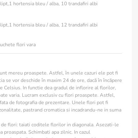
ipt,1 hortensia bleu / alba, 10 trandafiri albi
uchet?
ar 2-4 ore, direct la destinatar.
ipt,1 hortensia bleu / alba, 12 trandafiri albi
ort gratuit in peste 100 de orase din Romania.
icitare personalizata cu mesajul tau.
anonima, pentru o surpriza memorabila.
uchete flori vara
ficial al Casei Regale a Romaniei, o garantie a calitatii
ire
sunt mereu proaspete. Astfel, în unele cazuri ele pot fi
ia se vor deschide în maxim 24 de ore, dacă în încăpere
u aproximativ 1-2 cm inainte de a aseza buchetul in vaza.
 Celsius. In functie dea gradul de inflorire al florilor,
ta si schimba-o la fiecare doua zile.
te varia. Lucram exclusiv cu flori proaspete. Astfel,
 care ajung sub nivelul apei pentru a mentine
e fata de fotografia de prezentare. Unele flori pot fi
ezonalitate, pastrand cromatica si incadrandu-ne in suma
 loc racoros, ferit de lumina directa a soarelui si de
de flori: taiati coditele florilor in diagonala. Asezati-le
a proaspata. Schimbati apa zilnic. In cazul