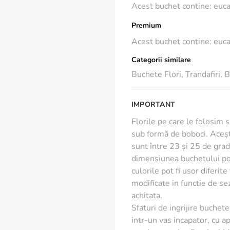
Acest buchet contine: eucal
De ce sa alegi acest b
Premium
Livram buchetul in do
Acest buchet contine: eucal
Beneficiezi de transp
Adaugam gratuit o fel
Categorii similare
Poti alege livrarea 
Buchete Flori
,
Trandafiri
,
B
Floria este Furnizor O
premium.
IMPORTANT
Recomandari de ingrij
Florile pe care le folosim 
sub formă de boboci. Aceșt
Taie coditele oblic c
sunt între 23 și 25 de grade
Foloseste apa proaspa
dimensiunea buchetului poa
Indeparteaza frunzele
culorile pot fi usor diferit
prospetimea florilor.
modificate in functie de s
Asaza buchetul intr-un
achitata.
sursele de caldura.
Sfaturi de ingrijire buchete 
intr-un vas incapator, cu ap