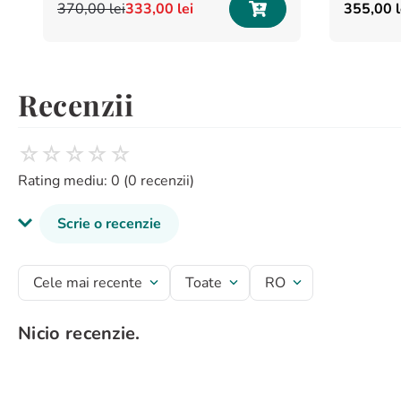
370
,
00
lei
333
,
00
lei
355
,
00
l
Recenzii
☆
☆
☆
☆
☆
Rating mediu: 0
(0 recenzii)
Scrie o recenzie
Titlu recenzie
Cele mai recente
Toate
RO
Nicio recenzie.
Evaluează produsul cu un rating între 1 și 5 stele
★
★
★
★
★