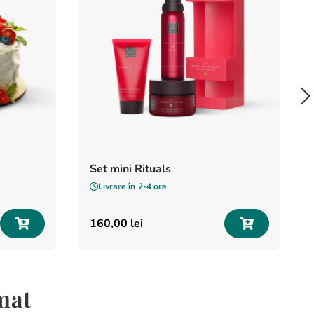
Set mini Rituals
Livrare în
2-4 ore
160
,
00
lei
mat