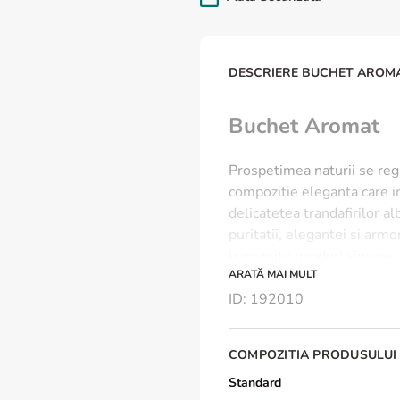
DESCRIERE BUCHET AROM
Buchet Aromat
Prospetimea naturii se reg
compozitie eleganta care i
delicatetea trandafirilor a
puritatii, elegantei si arm
transmite ganduri sincere, 
ARATĂ MAI MULT
Ce contine Buchetul 
ID
:
192010
Trandafiri
COMPOZITIA PRODUSULUI
Hortensie
Eucalypt
Standard