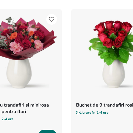
u trandafiri si minirosa
Buchet de 9 trandafiri rosi
 pentru flori”
Livrare în
2-4 ore
n
2-4 ore