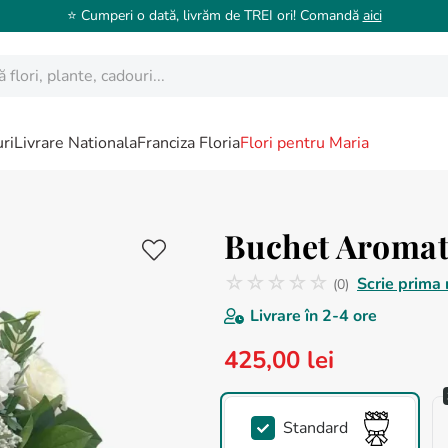
⭐️ Cumperi o dată, livrăm de TREI ori! Comandă
aici
ori, plante, cadouri...
ri
Livrare Nationala
Franciza Floria
Flori pentru Maria
Buchet Aroma
☆
☆
☆
☆
☆
Scrie prima 
(
0
)
Nicio recenzie
Livrare în
2-4 ore
425
,
00
lei
Standard