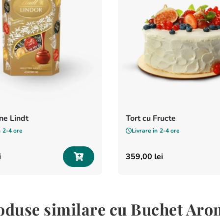
e Lindt
Tort cu Fructe
n
2-4 ore
Livrare în
2-4 ore
i
359
,
00
lei
oduse similare cu Buchet Aro