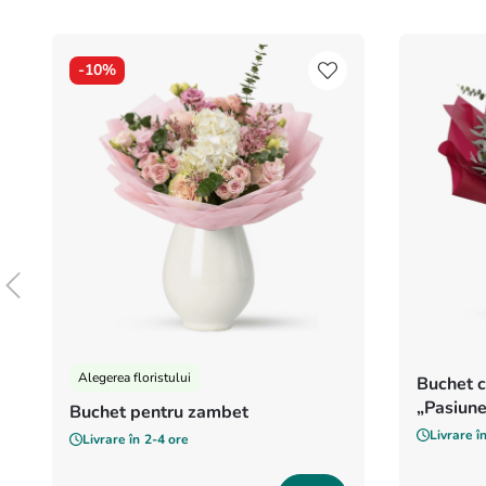
-
10%
Alegerea floristului
Buchet c
„Pasiune
Buchet pentru zambet
Livrare î
Livrare în
2-4 ore