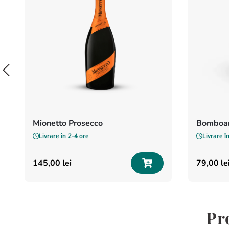
Mionetto Prosecco
Bomboan
Livrare în
2-4 ore
Livrare î
145
,
00
lei
79
,
00
le
Pr