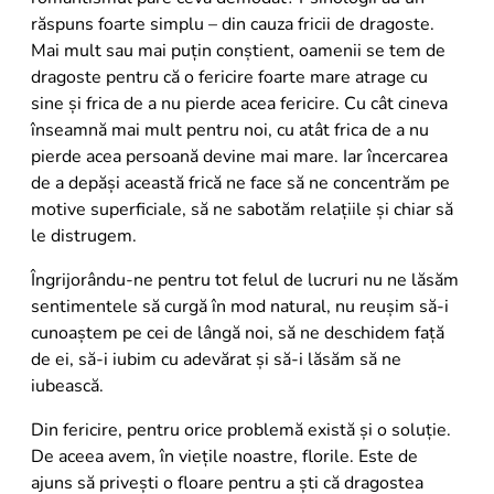
răspuns foarte simplu – din cauza fricii de dragoste.
Mai mult sau mai puțin conștient, oamenii se tem de
dragoste pentru că o fericire foarte mare atrage cu
sine și frica de a nu pierde acea fericire. Cu cât cineva
înseamnă mai mult pentru noi, cu atât frica de a nu
pierde acea persoană devine mai mare. Iar încercarea
de a depăși această frică ne face să ne concentrăm pe
motive superficiale, să ne sabotăm relațiile și chiar să
le distrugem.
Îngrijorându-ne pentru tot felul de lucruri nu ne lăsăm
sentimentele să curgă în mod natural, nu reușim să-i
cunoaștem pe cei de lângă noi, să ne deschidem față
de ei, să-i iubim cu adevărat și să-i lăsăm să ne
iubească.
Din fericire, pentru orice problemă există și o soluție.
De aceea avem, în viețile noastre, florile. Este de
ajuns să privești o floare pentru a ști că dragostea