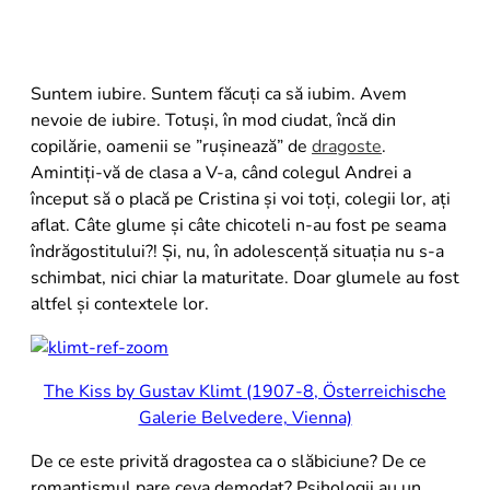
8
.
buchet crini
9
.
crin
10
.
ranunculus
Suntem iubire. Suntem făcuți ca să iubim. Avem
nevoie de iubire. Totuși, în mod ciudat, încă din
copilărie, oamenii se ”rușinează” de
dragoste
.
Amintiți-vă de clasa a V-a, când colegul Andrei a
început să o placă pe Cristina și voi toți, colegii lor, ați
aflat. Câte glume și câte chicoteli n-au fost pe seama
îndrăgostitului?! Și, nu, în adolescență situația nu s-a
schimbat, nici chiar la maturitate. Doar glumele au fost
altfel și contextele lor.
The Kiss by Gustav Klimt (1907-8, Österreichische
Galerie Belvedere, Vienna)
De ce este privită dragostea ca o slăbiciune? De ce
romantismul pare ceva demodat? Psihologii au un