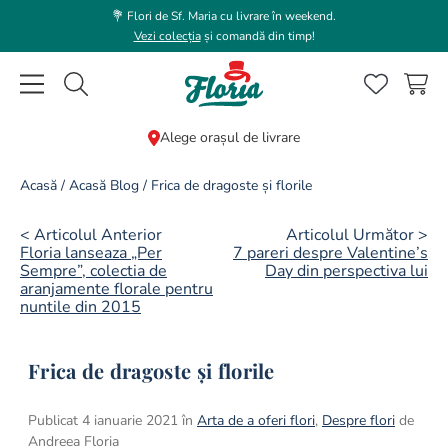
💐 Flori de Sf. Maria cu livrare în weekend.
Vezi colecția
și comandă din timp!
Caută flori, plante, cadouri...
Alege orașul de livrare
CĂUTĂRI POPULARE
Acasă
/
Acasă Blog
/
Frica de dragoste și florile
1
.
trandafir
< Articolul Anterior
Articolul Următor >
2
.
coroana funerara
Floria lanseaza „Per
7 pareri despre Valentine’s
Sempre”, colectia de
Day din perspectiva lui
3
.
floarea soarelui
aranjamente florale pentru
nuntile din 2015
4
.
buchet lalele
5
.
hortensie
Frica de dragoste și florile
6
.
buchet trandafiri
Publicat 4 ianuarie 2021 în
Arta de a oferi flori
,
Despre flori
de
7
.
trandafiri albi
Andreea Floria