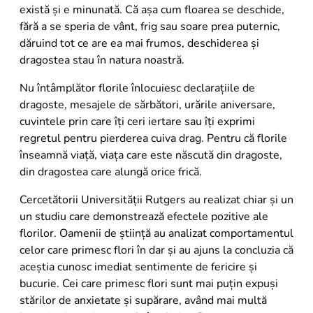
există și e minunată. Că așa cum floarea se deschide,
fără a se speria de vânt, frig sau soare prea puternic,
dăruind tot ce are ea mai frumos, deschiderea și
dragostea stau în natura noastră.
Nu întâmplător florile înlocuiesc declarațiile de
dragoste, mesajele de sărbători, urările aniversare,
cuvintele prin care îți ceri iertare sau îți exprimi
regretul pentru pierderea cuiva drag. Pentru că florile
înseamnă viață, viața care este născută din dragoste,
din dragostea care alungă orice frică.
Cercetătorii Universității Rutgers au realizat chiar și un
un studiu care demonstrează efectele pozitive ale
florilor. Oamenii de știință au analizat comportamentul
celor care primesc flori în dar și au ajuns la concluzia că
aceștia cunosc imediat sentimente de fericire și
bucurie. Cei care primesc flori sunt mai puțin expuși
stărilor de anxietate și supărare, având mai multă