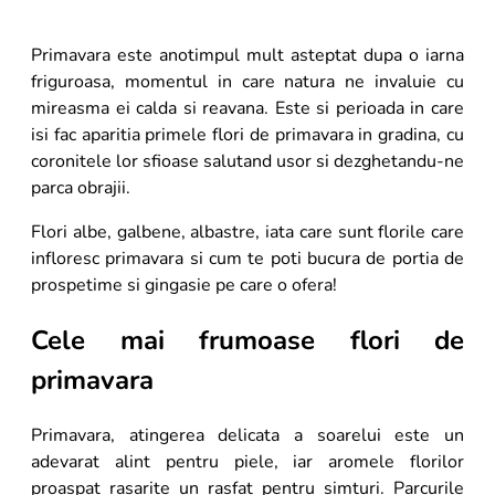
8
.
buchet crini
9
.
trandafiri albi
Primavara este anotimpul mult asteptat dupa o iarna
friguroasa, momentul in care natura ne invaluie cu
10
.
crin
mireasma ei calda si reavana. Este si perioada in care
isi fac aparitia primele flori de primavara in gradina, cu
coronitele lor sfioase salutand usor si dezghetandu-ne
parca obrajii.
Flori albe, galbene, albastre, iata care sunt florile care
infloresc primavara si cum te poti bucura de portia de
prospetime si gingasie pe care o ofera!
Cele mai frumoase flori de
primavara
Primavara, atingerea delicata a soarelui este un
adevarat alint pentru piele, iar aromele florilor
proaspat rasarite un rasfat pentru simturi. Parcurile