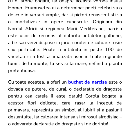
cu o istorie bogata, iar despre aceasta vorbea insusi
Homer. Frumusetea ei a determinat poeti celebri sa o
descrie in versuri ample, dar si pictori renascentisti sa
o imortalizeze in opere cunoscute. Originara din
Nordul Africii si regiunea Marii Mediterane, narcisa
este usor de recunoscut datorita petalelor galbene,
albe sau verzi dispuse in jurul corolei de culoare rosie
sau portocalie. Poate fi intalnita in peste 100 de
varietati si a fost aclimatizata usor in toate regiunile
lumii, de la munte, la ses si la mare, nefiind o planta
pretentioasa.
Cu toate acestea, a oferi un
buchet de narcise
este o
dovada de putere, de curaj, o declaratie de dragoste
pentru cea careia ii este daruit! Corola bogata a
acestor flori delicate, care rasar la inceput de
primavara, reprezinta un simbol al iubirii si a pasiunii
dezlantuite, iar culoarea intensa si mirosul afrodisiac –
o adevarata declaratie de dragoste si de dorinta!