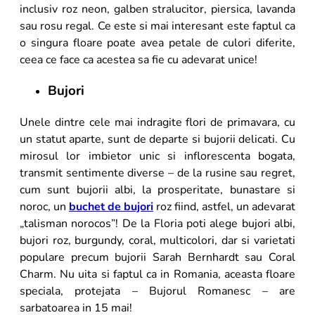
inclusiv roz neon, galben stralucitor, piersica, lavanda
sau rosu regal. Ce este si mai interesant este faptul ca
o singura floare poate avea petale de culori diferite,
ceea ce face ca acestea sa fie cu adevarat unice!
Bujori
Unele dintre cele mai indragite flori de primavara, cu
un statut aparte, sunt de departe si bujorii delicati. Cu
mirosul lor imbietor unic si inflorescenta bogata,
transmit sentimente diverse – de la rusine sau regret,
cum sunt bujorii albi, la prosperitate, bunastare si
noroc, un
buchet de bujori
roz fiind, astfel, un adevarat
„talisman norocos”! De la Floria poti alege bujori albi,
bujori roz, burgundy, coral, multicolori, dar si varietati
populare precum bujorii Sarah Bernhardt sau Coral
Charm. Nu uita si faptul ca in Romania, aceasta floare
speciala, protejata – Bujorul Romanesc – are
sarbatoarea in 15 mai!