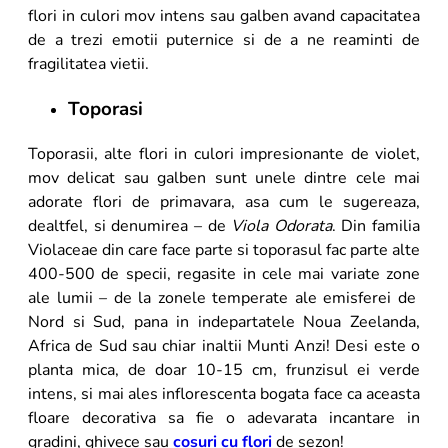
flori in culori mov intens sau galben avand capacitatea
de a trezi emotii puternice si de a ne reaminti de
fragilitatea vietii.
Toporasi
Toporasii, alte flori in culori impresionante de violet,
mov delicat sau galben sunt unele dintre cele mai
adorate flori de primavara, asa cum le sugereaza,
dealtfel, si denumirea – de
Viola Odorata
. Din familia
Violaceae din care face parte si toporasul fac parte alte
400-500 de specii, regasite in cele mai variate zone
ale lumii – de la zonele temperate ale emisferei de
Nord si Sud, pana in indepartatele Noua Zeelanda,
Africa de Sud sau chiar inaltii Munti Anzi! Desi este o
planta mica, de doar 10-15 cm, frunzisul ei verde
intens, si mai ales inflorescenta bogata face ca aceasta
floare decorativa sa fie o adevarata incantare in
gradini, ghivece sau
cosuri cu flori
de sezon!