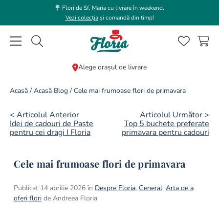
💐 Flori de Sf. Maria cu livrare în weekend.
Vezi colecția
și comandă din timp!
Caută flori, plante, cadouri...
Alege orașul de livrare
CĂUTĂRI POPULARE
Acasă
/
Acasă Blog
/
Cele mai frumoase flori de primavara
1
.
bujor
< Articolul Anterior
Articolul Următor >
2
.
trandafir
Idei de cadouri de Paste
Top 5 buchete preferate
pentru cei dragi I Floria
primavara pentru cadouri
3
.
coroana funerara
4
.
floarea soarelui
Cele mai frumoase flori de primavara
5
.
buchet lalele
Publicat 14 aprilie 2026 în
Despre Floria
,
General
,
Arta de a
6
.
hortensie
oferi flori
de Andreea Floria
7
.
buchet trandafiri