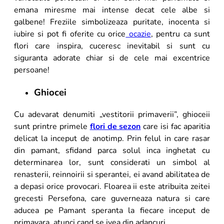
emana miresme mai intense decat cele albe si
galbene! Freziile simbolizeaza puritate, inocenta si
iubire si pot fi oferite cu orice
ocazie
, pentru ca sunt
flori care inspira, cuceresc inevitabil si sunt cu
siguranta adorate chiar si de cele mai excentrice
persoane!
Ghiocei
Cu adevarat denumiti „vestitorii primaverii”, ghioceii
sunt printre primele
flori de sezon
care isi fac aparitia
delicat la inceput de anotimp. Prin felul in care rasar
din pamant, sfidand parca solul inca inghetat cu
determinarea lor, sunt considerati un simbol al
renasterii, reinnoirii si sperantei, ei avand abilitatea de
a depasi orice provocari. Floarea ii este atribuita zeitei
grecesti Persefona, care guverneaza natura si care
aducea pe Pamant speranta la fiecare inceput de
primavara, atunci cand se ivea din adancuri.