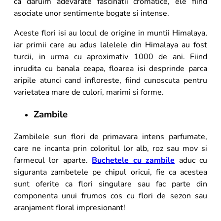
ca daruim adevarate fascinatii cromatice, ele fiind
asociate unor sentimente bogate si intense.
Aceste flori isi au locul de origine in muntii Himalaya,
iar primii care au adus lalelele din Himalaya au fost
turcii, in urma cu aproximativ 1000 de ani. Fiind
inrudita cu banala ceapa, floarea isi desprinde parca
aripile atunci cand infloreste, fiind cunoscuta pentru
varietatea mare de culori, marimi si forme.
Zambile
Zambilele sun flori de primavara intens parfumate,
care ne incanta prin coloritul lor alb, roz sau mov si
farmecul lor aparte.
Buchetele cu zambile
aduc cu
siguranta zambetele pe chipul oricui, fie ca acestea
sunt oferite ca flori singulare sau fac parte din
componenta unui frumos cos cu flori de sezon sau
aranjament floral impresionant!