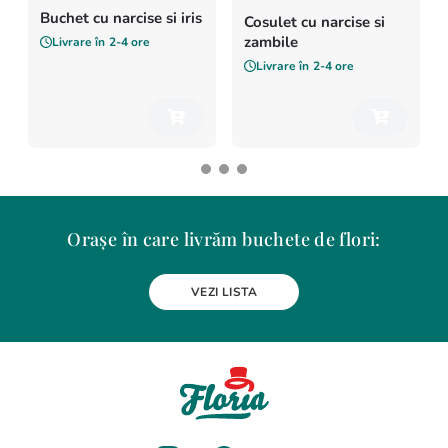
Buchet cu narcise si iris
Cosulet cu narcise si
zambile
Livrare în
2-4 ore
Livrare în
2-4 ore
Orașe în care livrăm buchete de flori:
Alba Iulia
Arad
Bacau
Baia Mare
Berceni
Bistrita
VEZI LISTA
Botosani
Bragadiru
Braila
Brasov
BUCURESTI
Buzau
Carei
Chiajna
Chitila
Cluj-Napoca
Constanta
Craiova
Curtea de Arges
Dobroesti
Domnesti
Drobeta-Turnu Severin
Dudu
Focsani
Galati
Giurgiu
Gura Humorului
Hunedoara
Iasi
Jilava
Lehliu-Gara
Lupeni
Magurele
Medias