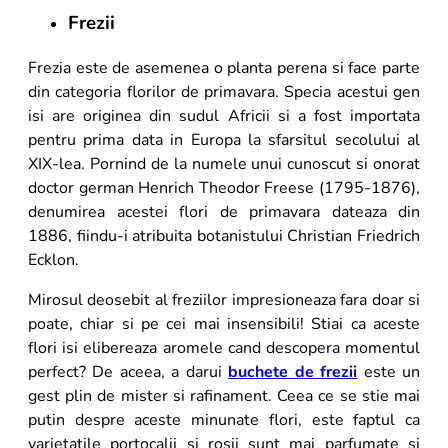
Frezii
Frezia este de asemenea o planta perena si face parte
din categoria florilor de primavara. Specia acestui gen
isi are originea din sudul Africii si a fost importata
pentru prima data in Europa la sfarsitul secolului al
XIX-lea. Pornind de la numele unui cunoscut si onorat
doctor german Henrich Theodor Freese (1795-1876),
denumirea acestei flori de primavara dateaza din
1886, fiindu-i atribuita botanistului Christian Friedrich
Ecklon.
Mirosul deosebit al freziilor impresioneaza fara doar si
poate, chiar si pe cei mai insensibili! Stiai ca aceste
flori isi elibereaza aromele cand descopera momentul
perfect? De aceea, a darui
buchete de frezii
este un
gest plin de mister si rafinament. Ceea ce se stie mai
putin despre aceste minunate flori, este faptul ca
varietatile portocalii si rosii sunt mai parfumate si