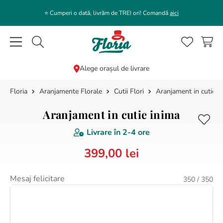
⭐️ Cumperi o dată, livrăm de TREI ori! Comandă
aici
Caută flori, plante, cadouri...
Alege orașul de livrare
Aranjamente Florale
Cutii Flori
Aranjament in cutie i
CĂUTĂRI POPULARE
1
.
bujor
Aranjament in cutie inima
2
.
trandafir
Livrare în
2-4 ore
3
.
coroana funerara
399
,
00
lei
4
.
floarea soarelui
5
.
buchet lalele
Mesaj felicitare
350
/ 350
6
.
hortensie
7
.
buchet crini