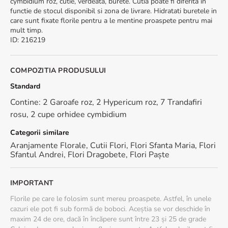
cymbidium roz, cutie, verdeata, burete. Cutia poate fi diferita in
functie de stocul disponibil si zona de livrare. Hidratati buretele in
care sunt fixate florile pentru a le mentine proaspete pentru mai
mult timp.
ID
:
216219
COMPOZITIA PRODUSULUI
Standard
Contine: 2 Garoafe roz, 2 Hypericum roz, 7 Trandafiri
rosu, 2 cupe orhidee cymbidium
Categorii similare
Aranjamente Florale
,
Cutii Flori
,
Flori Sfanta Maria
,
Flori
Sfantul Andrei
,
Flori Dragobete
,
Flori Paște
IMPORTANT
Florile pe care le folosim sunt mereu proaspete. Astfel, în unele
cazuri ele pot fi sub formă de boboci. Aceștia se vor deschide în
maxim 24 de ore, dacă în încăpere sunt între 23 și 25 de grade