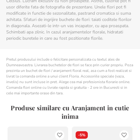
Celsius. Lucram exclusiv cu flori proaspete. Astfel, culorile pot fi
usor diferite fata de fotografia de prezentare. Unele flori pot fi
modificate in functie de sezonalitate, pastrand cromatica si suma
achitata. Sfaturi de ingrijire buchete de flori: taiati coditele florilor
in diagonala. Asezati-le intr-un vas incapator, cu apa proaspata.
Schimbati apa zilnic. In cazul aranjamentelor florale, hidratati
periodic buretele in care au fost pozitionate florile.
Pretul produsului include o felicitare personalizata cu textul ales de
Dumneavoastra. Livrarea buchetelor de flori se face prin curier propriu. Poza
prezinta un buchet de flori / aranjament floral real, asa cum a fost realizat si
livrat la comanda online a unui client Floria. Accesoriile speciale (vaza,
invelis) nu sunt incluse in pret. Alege cea mai profesionista florarie online.
Comanda flori online cu livrate rapida si gratuita - 2 ore in Bucuresti si in
cele mai importante orase din tara.
Produse similare cu Aranjament in cutie
inima
-
5%