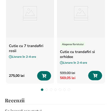
Alegerea floristului
Cutie cu 7 trandafiri
rosii
Cutie cu trandafiri si
orhidee
Livrare în
2-4 ore
Livrare în
2-4 ore
599
,
00
lei
275
,
00
lei
569
,
05
lei
Recenzii