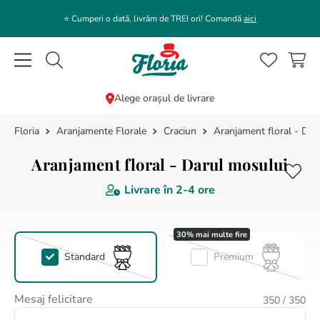
⭐️ Cumperi o dată, livrăm de TREI ori! Comandă
aici
Caută flori, plante, cadouri...
Alege orașul de livrare
Aranjamente Florale
Craciun
Aranjament floral - Dar
CĂUTĂRI POPULARE
1
.
bujor
Aranjament floral - Darul mosului
2
.
trandafir
Livrare în
2-4 ore
3
.
coroana funerara
4
.
floarea soarelui
5
.
buchet lalele
Standard
Premium
6
.
hortensie
Mesaj felicitare
350
/ 350
7
.
buchet crini