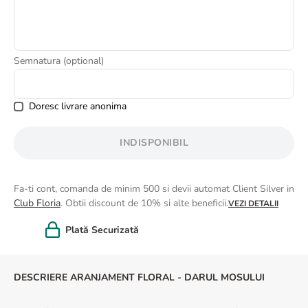
8
.
buchet trandafiri
9
.
trandafiri albi
10
.
crin
Semnatura (optional)
Doresc livrare anonima
INDISPONIBIL
Fa-ti cont, comanda de minim 500 si devii automat Client Silver in
Club Floria
. Obtii discount de 10% si alte beneficii.
VEZI DETALII
Felicitare cadou
DESCRIERE ARANJAMENT FLORAL - DARUL MOSULUI