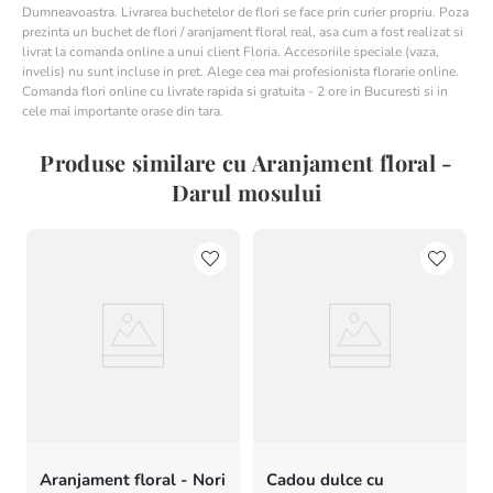
Dumneavoastra. Livrarea buchetelor de flori se face prin curier propriu. Poza
prezinta un buchet de flori / aranjament floral real, asa cum a fost realizat si
livrat la comanda online a unui client Floria. Accesoriile speciale (vaza,
invelis) nu sunt incluse in pret. Alege cea mai profesionista florarie online.
Comanda flori online cu livrate rapida si gratuita - 2 ore in Bucuresti si in
cele mai importante orase din tara.
Produse similare cu Aranjament floral -
Darul mosului
Aranjament floral - Nori
Cadou dulce cu