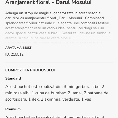
Aranjament floral - Darul Mosului
Adauga un strop de magie si generozitate in acest sezon al
darurilor cu aranjamentul floral „Darul Mosului”. Combinand
splendoarea florilor naturale cu eleganta unei compozitii festive,
acest aranjament este un cadou ideal pentru cei dragi sau un
decor special pentru casa si birou. Gestul tau devine un simbol al
atentiei si caldurii pe care le ofera Mosul.
Comanda ta include
livrare rapida 2‑4 ore
in toata tara si o
felicitare cadou personalizabila
. Florile sunt asezate cu grija in
ARATĂ MAI MULT
vas decorativ, iar designul este gandit sa inspire bucurie si
ID
:
215512
surpriza la deschiderea lui.
Ce tipuri de flori contine aranjamentul Darul Mosului?
COMPOZITIA PRODUSULUI
Aranjamentul este creat cu un mix de flori festive: minigerbera
Standard
albe, minirosa albi, cupa de bumbac, lamai, batoane de
Acest buchet este realizat din: 3 minigerbera albe, 2
scortisoara, ilex si skimmia, atent alese pentru a conferi volum si
minirosa albi, 1 cupa de bumbac, 2 lamai, 2 batoane de
rafinament. Verdeata proaspata completeaza armonia compozitiei,
aducand echilibru si prospetime.
scortisoara, 1 ilex, 2 skimmia, verdeata, 1 vas
Ce culori au florile din acest aranjament?
Premium
Acest buchet este realizat din: 4 minigerbera albe, 3
Cromatica este calda si festiva: minigerbera albe, minirosa albi,