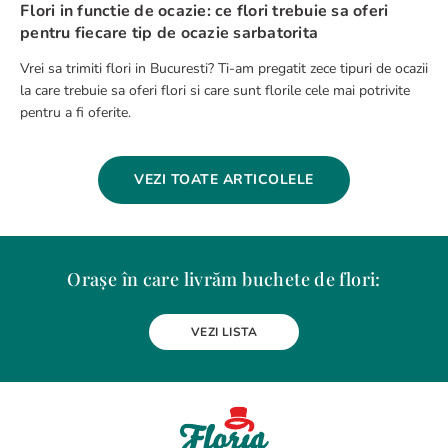
Flori in functie de ocazie: ce flori trebuie sa oferi
pentru fiecare tip de ocazie sarbatorita
Vrei sa trimiti flori in Bucuresti? Ti-am pregatit zece tipuri de ocazii
la care trebuie sa oferi flori si care sunt florile cele mai potrivite
pentru a fi oferite.
VEZI TOATE ARTICOLELE
Orașe în care livrăm buchete de flori:
Alba Iulia
Arad
Bacau
Baia Mare
Berceni
Bistrita
VEZI LISTA
Botosani
Bragadiru
Braila
Brasov
BUCURESTI
Buzau
Carei
Chiajna
Chitila
Cluj-Napoca
Constanta
Craiova
Curtea de Arges
Dobroesti
Domnesti
Drobeta-Turnu Severin
Dudu
Focsani
Galati
Giurgiu
Gura Humorului
Hunedoara
Iasi