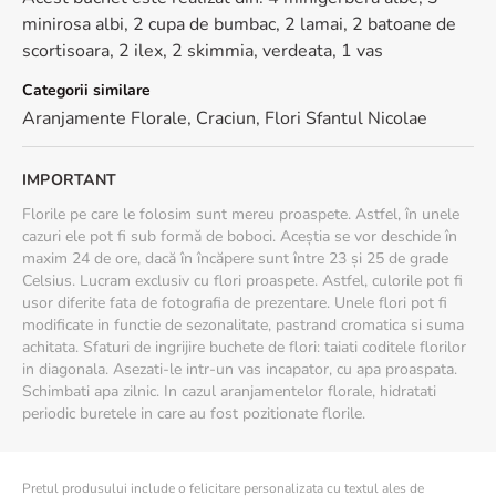
cupa de bumbac, lamai, batoane de scortisoara, ilex, skimmia si
minirosa albi, 2 cupa de bumbac, 2 lamai, 2 batoane de
verdeata, toate combinate pentru a evoca spiritul Craciunului si
scortisoara, 2 ilex, 2 skimmia, verdeata, 1 vas
bucuria de a darui.
Categorii similare
Cum se ingrijeste aranjamentul floral „Darul Mosului”?
Aranjamente Florale
,
Craciun
,
Flori Sfantul Nicolae
Pentru a te bucurade flori cat mai mult timp, plaseaza
aranjamentul intr-un loc racoros si ferit de lumina directa sau
IMPORTANT
surse de caldura intensa si hidrateaza-l periodic pentru a pastra
florile proaspete.
Florile pe care le folosim sunt mereu proaspete. Astfel, în unele
cazuri ele pot fi sub formă de boboci. Aceștia se vor deschide în
maxim 24 de ore, dacă în încăpere sunt între 23 și 25 de grade
Celsius. Lucram exclusiv cu flori proaspete. Astfel, culorile pot fi
usor diferite fata de fotografia de prezentare. Unele flori pot fi
modificate in functie de sezonalitate, pastrand cromatica si suma
achitata. Sfaturi de ingrijire buchete de flori: taiati coditele florilor
in diagonala. Asezati-le intr-un vas incapator, cu apa proaspata.
Schimbati apa zilnic. In cazul aranjamentelor florale, hidratati
periodic buretele in care au fost pozitionate florile.
Pretul produsului include o felicitare personalizata cu textul ales de