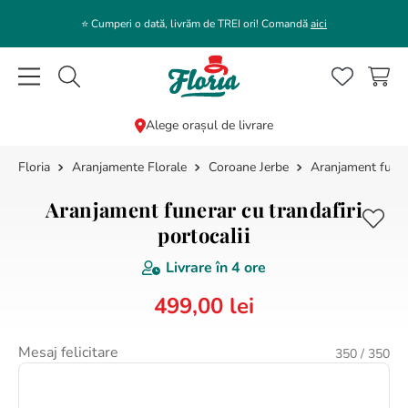
⭐️ Cumperi o dată, livrăm de TREI ori! Comandă
aici
Caută flori, plante, cadouri...
Alege orașul de livrare
Aranjamente Florale
Coroane Jerbe
Aranjament funera
CĂUTĂRI POPULARE
1
.
bujor
Aranjament funerar cu trandafiri
2
.
trandafir
portocalii
3
.
coroana funerara
Livrare în
4 ore
4
.
floarea soarelui
499
,
00
lei
5
.
buchet lalele
Mesaj felicitare
350
/ 350
6
.
hortensie
7
.
buchet crini