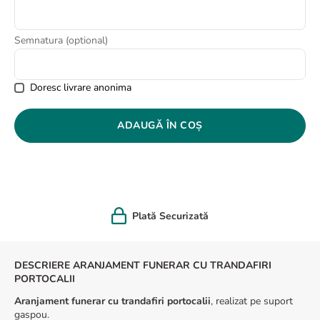
8
.
buchet trandafiri
9
.
trandafiri albi
Semnatura (optional)
10
.
crin
Doresc livrare anonima
ADAUGĂ ÎN COȘ
Felicitare cadou
DESCRIERE ARANJAMENT FUNERAR CU TRANDAFIRI
PORTOCALII
Aranjament funerar cu trandafiri portocalii
, realizat pe suport
gaspou.