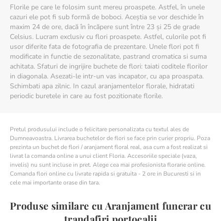
Florile pe care le folosim sunt mereu proaspete. Astfel, în unele
cazuri ele pot fi sub formă de boboci. Aceștia se vor deschide în
maxim 24 de ore, dacă în încăpere sunt între 23 și 25 de grade
Celsius. Lucram exclusiv cu flori proaspete. Astfel, culorile pot fi
usor diferite fata de fotografia de prezentare. Unele flori pot fi
modificate in functie de sezonalitate, pastrand cromatica si suma
achitata. Sfaturi de ingrijire buchete de flori: taiati coditele florilor
in diagonala. Asezati-le intr-un vas incapator, cu apa proaspata.
Schimbati apa zilnic. In cazul aranjamentelor florale, hidratati
periodic buretele in care au fost pozitionate florile.
Pretul produsului include o felicitare personalizata cu textul ales de
Dumneavoastra. Livrarea buchetelor de flori se face prin curier propriu. Poza
prezinta un buchet de flori / aranjament floral real, asa cum a fost realizat si
livrat la comanda online a unui client Floria. Accesoriile speciale (vaza,
invelis) nu sunt incluse in pret. Alege cea mai profesionista florarie online.
Comanda flori online cu livrate rapida si gratuita - 2 ore in Bucuresti si in
cele mai importante orase din tara.
Produse similare cu Aranjament funerar cu
trandafiri portocalii